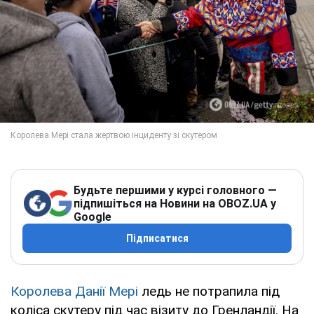
Будьте першими у курсі головного —
підпишіться на Новини на OBOZ.UA у
Google
Підписатися
Королева Данії Мері
ледь не потрапила під
коліса скутеру під час візиту до Гренландії. На