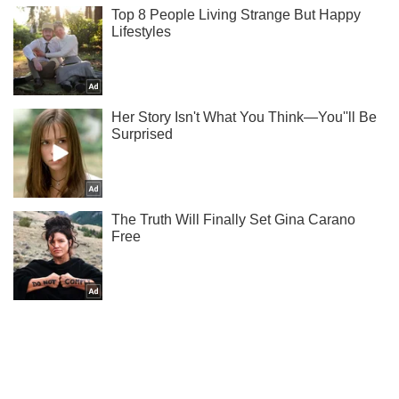
Тисни! Підписуйся! Читай тільки найкраще!
Підписатись
Підписатись