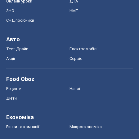
Food Oboz
Рецепти
Напої
Дієти
Економіка
Ринки та компанії
Макроекономіка
MedOboz
Новини медицини
MAMACLUB
Шоу
Афіша
Плітки
Краса
Мода