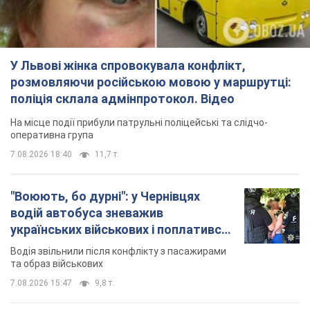
7.08.2026 18:40
11,7 т.
"Воюють, бо дурні": у Чернівцях
водій автобуса зневажив
українських військових і поплатився.
Відео
Водія звільнили після конфлікту з пасажирами
та образ військових
7.08.2026 15:47
9,8 т.
"Не слідкує за сексуальністю": у
Києві консультант салону краси
образив жінку після хімієтерапії,
розгорівся скандал. Фото
Працівник салону почав надавати оцінку
зовнішності жінки, сказавши, що вона носить
"чоловічу стрижку"
9 часов назад
18,2 т.