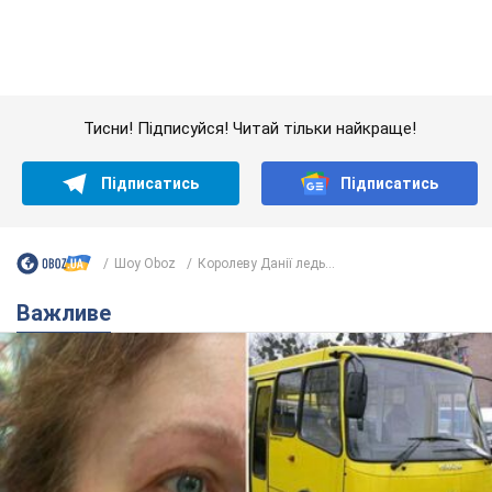
Шоу Oboz
Королеву Данії ледь...
Важливе
У Львові жінка спровокувала конфлікт,
розмовляючи російською мовою у маршрутці:
поліція склала адмінпротокол. Відео
На місце події прибули патрульні поліцейські та слідчо-
оперативна група