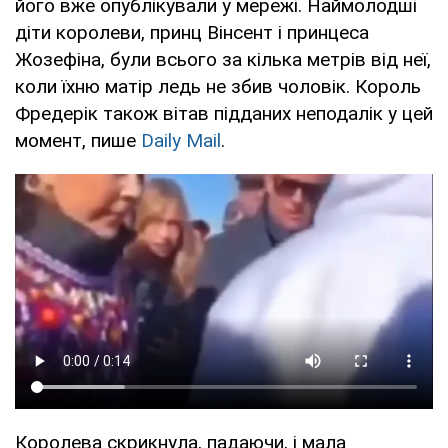
його вже опублікували у мережі. Наймолодші
діти королеви, принц Вінсент і принцеса
Жозефіна, були всього за кілька метрів від неї,
коли їхню матір ледь не збив чоловік. Король
Фредерік також вітав підданих неподалік у цей
момент, пише
Daily Mail
.
Королева скрикнула, падаючи, і мала