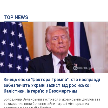
Кінець епохи "фактора Трампа": хто насправді
забезпечить Україні захист від російської
балістики. Інтерв’ю з Безсмертним
Володимир Зеленський зустрівся з українським дипломата
та окреслив нове бачення війни та ролі міжнародних
партнерів у боротьбі з Росією
20 минут назад
1,1 т.
У Києві внаслідок російської атаки
постраждали четверо людей. Фото
Ворог продовжує регулярний ракетний терор столиці
18 минут назад
6,7 т.