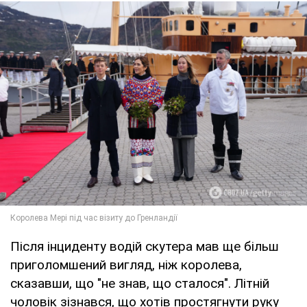
Після інциденту водій скутера мав ще більш
приголомшений вигляд, ніж королева,
сказавши, що "не знав, що сталося". Літній
чоловік зізнався, що хотів простягнути руку