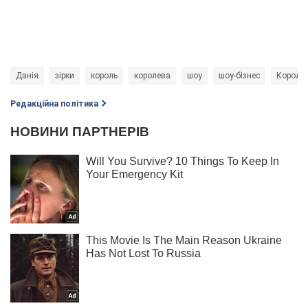
Данія
зірки
король
королева
шоу
шоу-бізнес
Король 
Редакційна політика