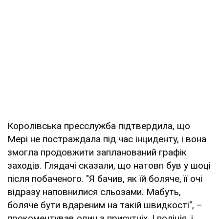
Королівська пресслужба підтвердила, що
Мері не постраждала під час інциденту, і вона
змогла продовжити запланований графік
заходів. Глядачі сказали, що натовп був у шоці
після побаченого. "Я бачив, як їй боляче, її очі
відразу наповнилися сльозами. Мабуть,
боляче бути вдареним на такій швидкості", –
прокоментував один з присутніх. І поліція, і