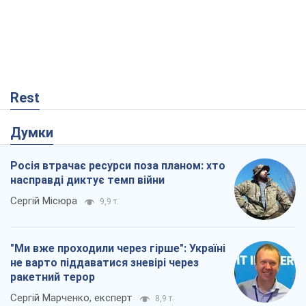
Росія втрачає ресурси поза планом: хто
насправді диктує темп війни
Сергій Місюра
9,9 т.
"Ми вже проходили через гірше": Україні
не варто піддаватися зневірі через
ракетний терор
Сергій Марченко, експерт
8,9 т.
Захід проспав загрозу: Росія може
перевірити НАТО війною
Леонід Невзлін
3,9 т.