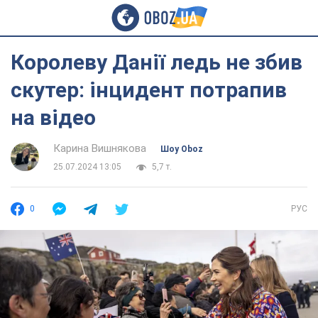
Королеву Данії ледь не збив
скутер: інцидент потрапив
на відео
Карина Вишнякова
Шоу Oboz
25.07.2024 13:05
5,7 т.
0
РУС