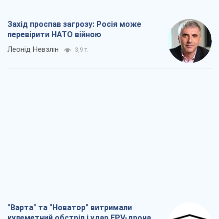
"Варта" та "Новатор" витримали
кулеметний обстріл і удар FPV-дрона,
врятувавши життя офіцеру ЗСУ
Українська Бронетехніка
3,5 т.
КНДР як каталізатор війни, або Про
новий етап російсько-
північнокорейського союзу
Олексій Кущ
3,6 т.