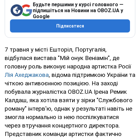
Будьте першими у курсі головного —
підпишіться на Новини на OBOZ.UA у
Google
Підписатися
7 травня у місті Ешторіл, Португалія,
відбулася вистава "Мій онук Веніамін", де
головну роль виконує народна артистка Росії
Лія Ахеджакова
, відома підтримкою України та
чіткою антивоєнною позицією. На заході
побувала журналістка OBOZ.UA Ірена Ремик
Калдаш, яка хотіла взяти у зірки "Службового
роману" інтерв'ю, однак у результаті навіть не
змогла нормально із нею поспілкуватися
через втручання концертного директора.
Представник команди артистки фактично