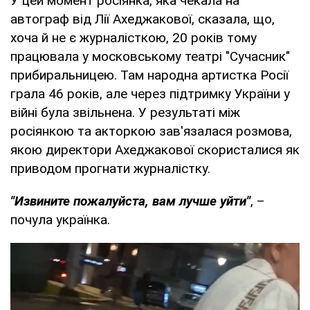
У цей момент росіянка, яка чекала на
автограф від Лії Ахеджакової, сказала, що,
хоча й не є журналісткою, 20 років тому
працювала у московському театрі "Сучасник"
прибиральницею. Там народна артистка Росії
грала 46 років, але через підтримку України у
війні була звільнена. У результаті між
росіянкою та акторкою зав'язалася розмова,
якою директори Ахеджакової скористалися як
приводом прогнати журналістку.
"Извините пожалуйста, вам лучше уйти"
, –
почула українка.