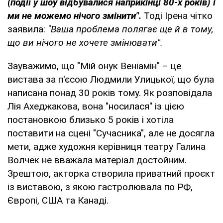
(події у шоу відбувалися наприкінці 80-х років) і
ми не можемо нічого змінити".
Тоді Ірена чітко
заявила:
"Ваша проблема полягає ще й в тому,
що ви нічого не хочете змінювати".
Зауважимо, що "Мій онук Веніамін" – це
вистава за п'єсою Людмили Улицької, що була
написана понад 30 років тому. Як розповідала
Лія Ахеджакова, вона "носилася" із цією
постановкою близько 5 років і хотіла
поставити на сцені "Сучасника", але не досягла
мети, адже художня керівниця театру Галина
Волчек не вважала матеріал достойним.
Зрештою, акторка створила приватний проєкт
із виставою, з якою гастролювала по РФ,
Європі, США та Канаді.