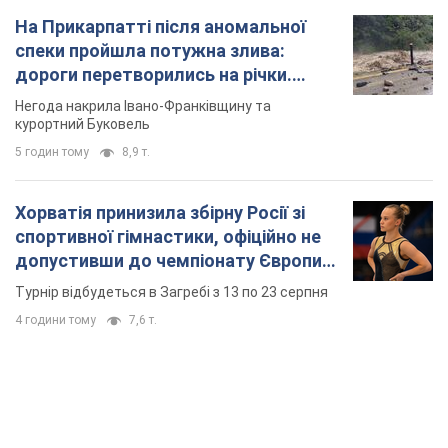
На Прикарпатті після аномальної
спеки пройшла потужна злива:
дороги перетворились на річки.
Відео
Негода накрила Івано-Франківщину та
курортний Буковель
5 годин тому
8,9 т.
Хорватія принизила збірну Росії зі
спортивної гімнастики, офіційно не
допустивши до чемпіонату Європи
основних спортсменів
Турнір відбудеться в Загребі з 13 по 23 серпня
4 години тому
7,6 т.