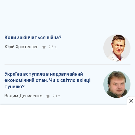
Коли закінчиться війна?
Юрій Хрістензен
2,6 т.
Україна вступила в надзвичайний
економічний стан. Чи є світло вкінці
тунелю?
Вадим Денисенко
2,1 т.
Чий буде Крим, той і переможе (NSJ), а
українських футбольних чиновників
можуть назвати вбивцями