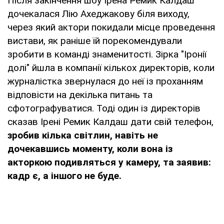
Після закінчення шоу Ірена Ремик Калдаш
дочекалася Лію Ахеджакову біля виходу,
через який актори покидали місце проведення
вистави, як раніше їй порекомендували
зробити в команді знаменитості. Зірка "Іронії
долі" йшла в компанії кількох директорів, коли
журналістка звернулася до неї із проханням
відповісти на декілька питань та
сфотографуватися. Тоді один із директорів
сказав Ірені Ремик Калдаш дати свій телефон,
зробив кілька світлин, навіть не
дочекавшись моменту, коли вона із
акторкою подивляться у камеру, та заявив:
кадр є, а іншого не буде.