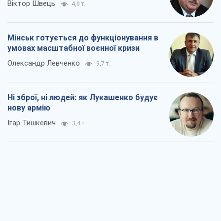
Віктор Швець
4,9 т.
Мінськ готується до функціонування в
умовах масштабної воєнної кризи
Олександр Левченко
9,7 т.
Ні зброї, ні людей: як Лукашенко будує
нову армію
Ігар Тишкевич
3,4 т.