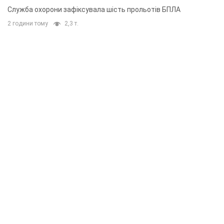
Служба охорони зафіксувала шість прольотів БПЛА
2 години тому
2,3 т.