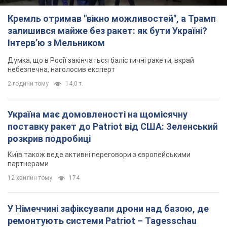
Кремль отримав "вікно можливостей", а Трамп
залишився майже без ракет: як бути Україні?
Інтерв’ю з Мельником
Думка, що в Росії закінчаться балістичні ракети, вкрай
небезпечна, наголосив експерт
2 години тому
14,0 т.
Україна має домовленості на щомісячну
поставку ракет до Patriot від США: Зеленський
розкрив подробиці
Київ також веде активні переговори з європейськими
партнерами
12 хвилин тому
174
У Німеччині зафіксували дрони над базою, де
ремонтують системи Patriot – Tagesschau