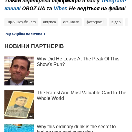
Тільки
перевірена інформація в нас у
Telegram-
каналі
OBOZ.UA та
Viber
. Не ведіться на фейки!
Зірки шоу-бізнесу
актриса
скандали
фотографії
відео
Лі
Редакційна політика