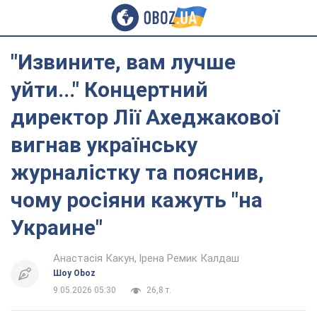
"Извините, вам лучше
уйти..." Концертний
директор Лії Ахеджакової
вигнав українську
журналістку та пояснив,
чому росіяни кажуть "на
Украине"
Анастасія Какун
Ірена Ремик Калдаш
Шоу Oboz
9.05.2026 05:30
26,8 т.