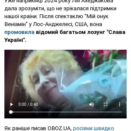
Уже наприкінці 2024 року Лія Ахеджакова
дала зрозуміти, що не зрікалася підтримки
нашої країни. Після спектаклю "Мій онук
Веніамін" у Лос-Анджелесі, США, вона
промовила
відомий багатьом лозунг "Слава
Україні".
Як раніше писав OBOZ.UA,
росіяни швидко