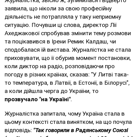
Журналістка, звісно ж, зупинилася і відверто
заявила, що ніколи за свою професійну
діяльність не потрапляла у таку неприємну
ситуацію. Почувши ці слова, директор Лії
Ахеджакової спробував змінити тему розмови
та поцікавився в Ірени Ремик Калдаш, чи
сподобалася їй вистава. Журналістка не стала
приховувати, що її обурив момент постановки,
коли диктор на радіо, розповідаючи про
погоду в різних країнах, сказав: "У Литві така-
то температура, в Латвії, в Естонії, в Білорусі",
а коли дійшла черга до України, то
прозвучало "на Україні"
.
Журналістка запитала, чому Україна стала в
цьому контексті стала винятком, на що почула
відповідь:
"Так говорили в Радянському Союзі