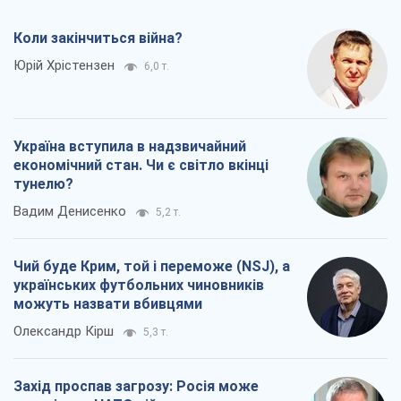
Олександр Кірш
5,3 т.
Захід проспав загрозу: Росія може
перевірити НАТО війною
Леонід Невзлін
7,3 т.
Всі думки
Про компанію
Команда
Правова інформація
Політика конфіденційності
Реклама на сайті
Документи
Редакційна політика
Журналісти OBOZ.UA на місці