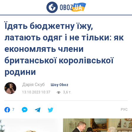
Їдять бюджетну їжу,
латають одяг і не тільки: як
економлять члени
британської королівської
родини
Дарія Скуб
Шоу Oboz
13.10.2023 10:37
3,6 т.
7
РУС