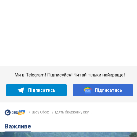
Шоу Oboz
Їдять бюджетну їжу ...
Важливе
Значні штрафи і спеціальні полігони: як
проблему джипінгу вирішують за кордоном
Україні не завадить взяти приклад із країн Європи
8.08.2026 05:10
1,9 т.