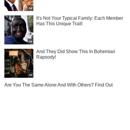
Ми в Telegram! Підписуйся! Читай тільки найкраще!
Підписатись
Підписатись