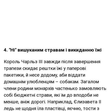
4. "Ні" вишуканим стравам і викиданню їжі
Король Чарльз ІІІ завжди після завершення
трапези скидає рештки їжі у паперові
пакетики, й несе додому, аби віддати
домашнім улюбленцям – собакам. Загалом
члени родини монархів частенько замовляють
собі бюджетні страви, які їм до вподоби не
менше, аніж дорогі. Наприклад, Єлизавета ІІ
ледь не щодня їла пластівці, яєчню, тости з