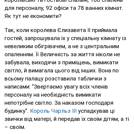
для персоналу, 92 офіси та 78 ванних кімнат.
Як тут не економити?
Так, коли королева Єлизавета ІІ приймала
гостей, запрошувала їх у спеціальну кімнату із
невеликим обігрівачем, а не з центральним
опаленням. Її Величність за життя ніколи не
забувала, виходячи з приміщень, вимикати
світло, й вимагала цього від інших. Вона по
всьому палацу розставила таблички з
написами: "Звертаємо увагу всіх членів
персоналу на необхідність вимикати
непотрібне світло. За наказом господаря
будинку".
Король Чарльз ІІІ
успадкував ці
звички від матері, й передав їх своїм дітям, а ті
– своїм.