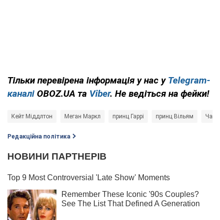
Тільки
перевірена інформація у нас у
Telegram-
каналі
OBOZ.UA
та
Viber
. Не ведіться на фейки!
Кейт Міддлтон
Меган Маркл
принц Гаррі
принц Вільям
Чарль
Редакційна політика