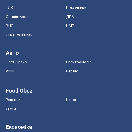
Дієти
Економіка
Ринки та компанії
Макроекономіка
MedOboz
Новини медицини
MAMACLUB
Шоу
Афіша
Плітки
Краса
Мода
Жіночий журнал