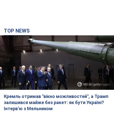
Кремль отримав "вікно можливостей", а Трамп
залишився майже без ракет: як бути Україні?
Інтерв’ю з Мельником
Думка, що в Росії закінчаться балістичні ракети, вкрай
небезпечна, наголосив експерт
8 часов назад
32,5 т.
Україна має домовленості на щомісячну
поставку ракет до Patriot від США: Зеленський
розкрив подробиці
Київ також веде активні переговори з європейськими
партнерами
6 часов назад
35,7 т.
Дбала про учнів та підтримувала педагогів:
внаслідок удару РФ по Київщині загинула
директорка київського ліцею, її чоловік та онук