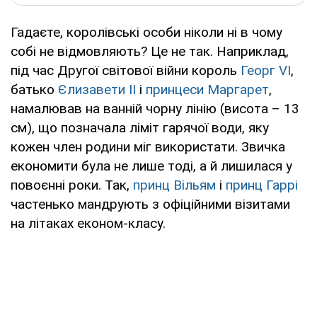
Гадаєте, королівські особи ніколи ні в чому
собі не відмовляють? Це не так. Наприклад,
під час Другої світової війни король
Георг VI
,
батько
Єлизавети ІІ
і
принцеси Маргарет
,
намалював на ванній чорну лінію (висота – 13
см), що позначала ліміт гарячої води, яку
кожен член родини міг використати. Звичка
економити була не лише тоді, а й лишилася у
повоєнні роки. Так,
принц Вільям
і
принц Гаррі
частенько мандрують з офіційними візитами
на літаках економ-класу.