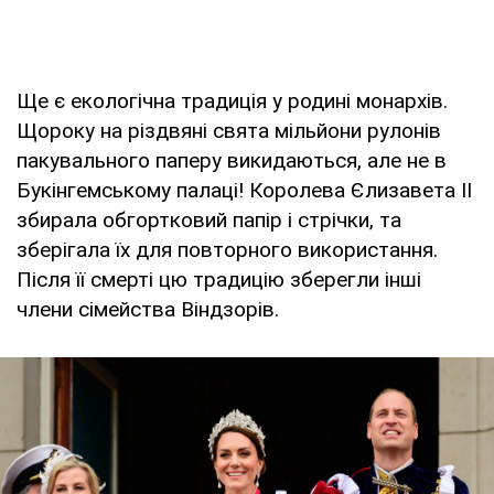
Ще є екологічна традиція у родині монархів.
Щороку на різдвяні свята мільйони рулонів
пакувального паперу викидаються, але не в
Букінгемському палаці! Королева Єлизавета ІІ
збирала обгортковий папір і стрічки, та
зберігала їх для повторного використання.
Після її смерті цю традицію зберегли інші
члени сімейства Віндзорів.