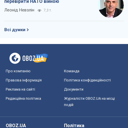
подій
OBOZ.UA
Політика
Світ
Розслідування
Блоги
Суспільство
Регіони України
Київ
Харків
Запоріжжя
Дніпро
Черкаси
Спорт
Футбол
Баскетбол
Хокей
Бокс