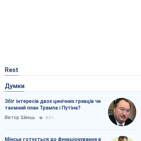
Віктор Швець
8,5 т.
Мінськ готується до функціонування в
умовах масштабної воєнної кризи
Олександр Левченко
14,2 т.
Ні зброї, ні людей: як Лукашенко будує
нову армію
Ігар Тишкевич
11,7 т.