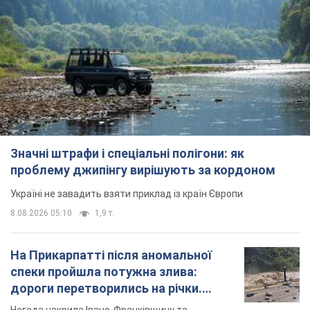
На Прикарпатті після аномальної
спеки пройшла потужна злива:
дороги перетворились на річки.
Відео
Негода накрила Івано-Франківщину та
курортний Буковель
10 часов назад
22,7 т.
Жінці нарахували 729 тис. грн боргу
за газ через покази зіпсованого
лічильника: суддя ухвалив
неочікуване рішення
Чи треба платити борг через донарахування
5 часов назад
30,6 т.