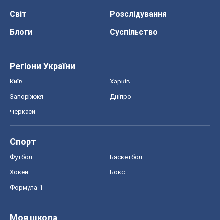
Формула-1
Моя школа
ГДЗ
Підручники
Онлайн уроки
ДПА
ЗНО
НМТ
СНД посібники
Авто
Тест Драйв
Електромобілі
Акції
Сервіс
Food Oboz
Рецепти
Напої