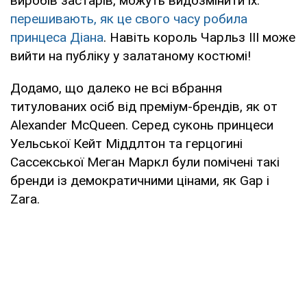
виробів застарів, можуть видозмінити їх:
перешивають, як це свого часу робила
принцеса Діана
. Навіть король Чарльз ІІІ може
вийти на публіку у залатаному костюмі!
Додамо, що далеко не всі вбрання
титулованих осіб від преміум-брендів, як от
Alexander McQueen. Серед суконь принцеси
Уельської Кейт Міддлтон та герцогині
Сассекської Меган Маркл були помічені такі
бренди із демократичними цінами, як Gap і
Zara.