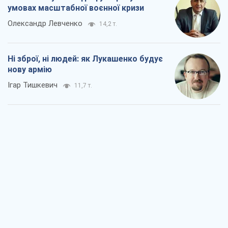
Коли закінчиться війна?
Юрій Хрістензен
6,0 т.
Україна вступила в надзвичайний
економічний стан. Чи є світло вкінці
тунелю?
Вадим Денисенко
5,2 т.
Чий буде Крим, той і переможе (NSJ), а
українських футбольних чиновників
можуть назвати вбивцями