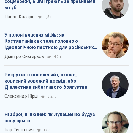
соцмережі, а ЗМІ грають за правилами
ютуб
Павло Казарін
1,5 т.
У полоні власних міфів: як
Костянтинівка стала головною
ідеологічною пасткою для російських
окупантів
Дмитро Снєгирьов
4,0 т.
Рекрутинг: оновлений і, схоже,
корисний ворожий досвід, або
Діалектика вибагливого боягузтва
Олександр Кірш
3,2 т.
Ні зброї, ні людей: як Лукашенко будує
нову армію
Ігар Тишкевич
17,3 т.