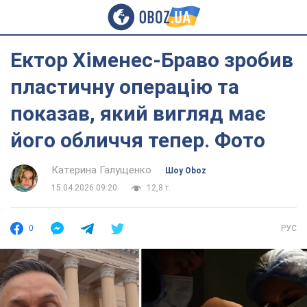
Ектор Хіменес-Браво зробив
пластичну операцію та
показав, який вигляд має
його обличчя тепер. Фото
Катерина Галущенко
Шоу Oboz
15.04.2026 09:20
12,8 т.
0
РУС