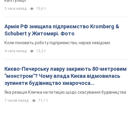
капітуляції
3 часа назад
15,6 т.
Армія РФ знищила підприємство Kromberg &
Schubert у Житомирі. Фото
Коли поновить роботу підприємство, наразі невідомо
4 часа назад
12,2 т.
Києво-Печерську лавру закриють 80-метровим
"монстром"? Чому влада Києва відмовилась
зупиняти будівництво хмарочоса
"московського вірянина"
Яка реакція Кличка на петицію щодо скасування будівництва
7 часов назад
71,1 т.