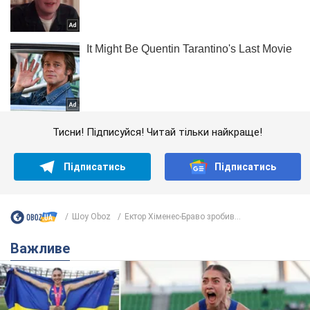
Тисни! Підписуйся! Читай тільки найкраще!
Підписатись
Підписатись
Шоу Oboz
Ектор Хіменес-Браво зробив...
Важливе