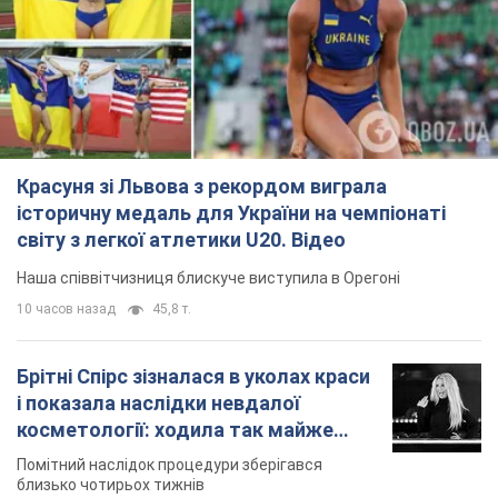
Красуня зі Львова з рекордом виграла
історичну медаль для України на чемпіонаті
світу з легкої атлетики U20. Відео
Наша співвітчизниця блискуче виступила в Орегоні
10 часов назад
45,8 т.
Брітні Спірс зізналася в уколах краси
і показала наслідки невдалої
косметології: ходила так майже
місяць
Помітний наслідок процедури зберігався
близько чотирьох тижнів