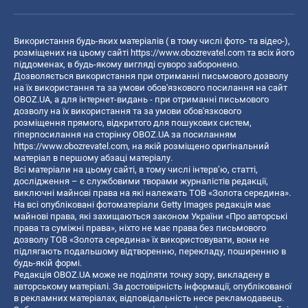
Використання будь-яких матеріалів ( в тому числі фото- та відео-),
розміщених на цьому сайті
https://www.obozrevatel.com
та всіх його
піддоменах, в будь-якому вигляді суворо заборонено.
Дозволяється використання при отриманні письмового дозволу
на їх використання та за умови обов'язкового посилання на сайт
OBOZ.UA, а для інтернет-видань - при отриманні письмового
дозволу на їх використання та за умови обов'язкового
розміщення прямого, відкритого для пошукових систем,
гіперпосилання на сторінку OBOZ.UA за посиланням
https://www.obozrevatel.com
, на якій розміщено оригінальний
матеріал в першому абзаці матеріалу.
Всі матеріали на цьому сайті, в тому числі інтерв’ю, статті,
дослідження – є службовими творами журналістів редакції,
виключні майнові права на які належать ТОВ «Золота середина».
На всі опубліковані фотоматеріали Getty Images редакція має
майнові права, які захищаються законом України «Про авторські
права та суміжні права», ніхто не має права без письмового
дозволу ТОВ «Золота середина» їх використовувати, вони не
підлягають подальшому відтворенню, перекладу, поширенню в
будь-якій формі.
Редакція OBOZ.UA може не поділяти точку зору, викладену в
авторському матеріалі. За достовірність інформації, опублікованої
в рекламних матеріалах, відповідальність несе рекламодавець.