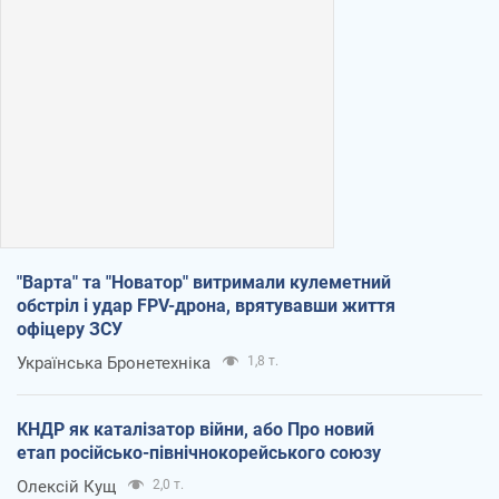
"Варта" та "Новатор" витримали кулеметний
обстріл і удар FPV-дрона, врятувавши життя
офіцеру ЗСУ
Українська Бронетехніка
1,8 т.
КНДР як каталізатор війни, або Про новий
етап російсько-північнокорейського союзу
Олексій Кущ
2,0 т.