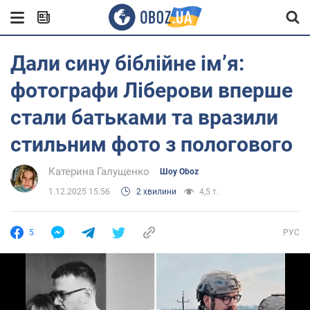
Дали сину біблійне імʼя:
фотографи Ліберови вперше
стали батьками та вразили
стильним фото з пологового
Катерина Галущенко
Шоу Oboz
1.12.2025 15:56
2 хвилини
4,5 т.
5
РУС