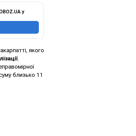
 OBOZ.UA у
акарпатті, якого
ізації
.
еправомірної
 суму близько 11