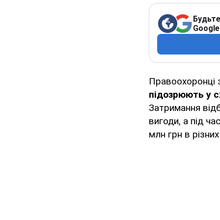
Будьте
Google
Правоохоронці 
підозрюють у с
Затримання відб
вигоди, а під ч
млн грн в різни