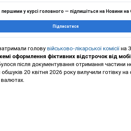
 першими у курсі головного — підпишіться на Новини на
Підписатися
затримали голову
військово-лікарської комісії
на З
хемі оформлення фіктивних відстрочок від мобіл
улося після документування отримання частини н
ас обшуків 20 квітня 2026 року вилучили готівку на
х валютах.