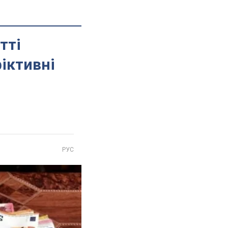
тті
іктивні
РУС