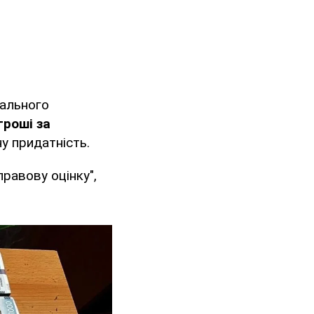
рального
гроші за
у придатність.
равову оцінку",