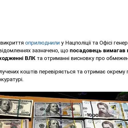
 викриття
оприлюднили
у Нацполіції та Офісі гене
овідомленнях зазначено, що
посадовець вимагав 
ходженні ВЛК
та отриманні висновку про обмежен
учених коштів перевіряється та отримає окрему п
куратурі.