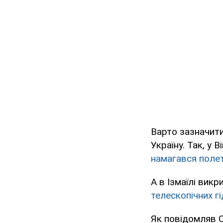
Варто зазначити
Україну. Так, у
намагався поле
А в Ізмаїлі викр
телескопічних г
Як повідомляв O