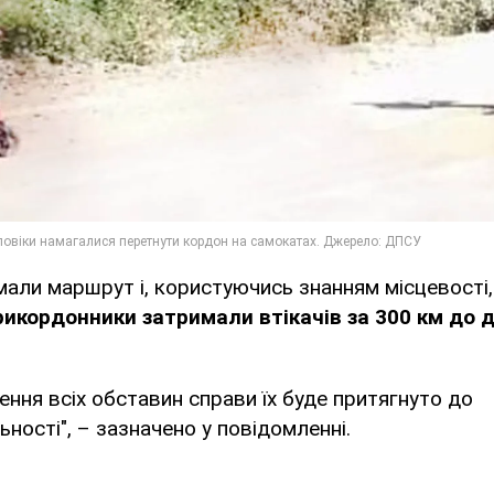
али маршрут і, користуючись знанням місцевості
икордонники затримали втікачів за 300 км до 
ення всіх обставин справи їх буде притягнуто до
ьності", – зазначено у повідомленні.