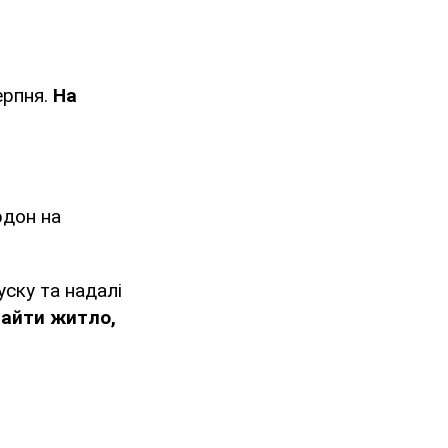
ерпня.
На
рдон на
уску та надалі
найти житло,