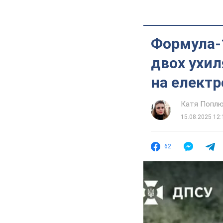
Формула-1
двох ухил
на електр
Катя Попл
15.08.2025 12:
62