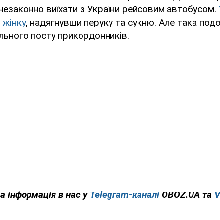
незаконно виїхати з України рейсовим автобусом.
 жінку
, надягнувши перуку та сукню. Але така по
льного посту прикордонників.
на інформація в нас у
Telegram-каналі
OBOZ.UA та
V