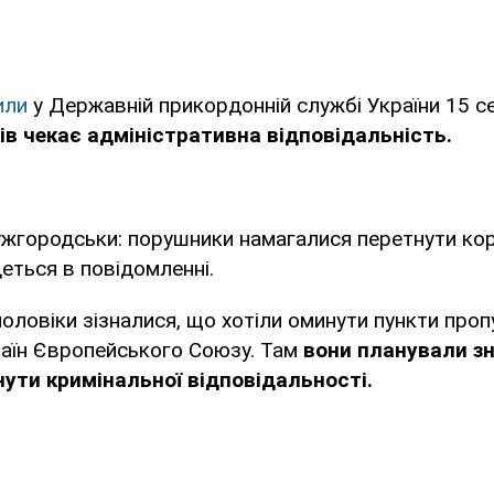
или
у Державній прикордонній службі України 15 с
в чекає адміністративна відповідальність.
ужгородськи: порушники намагалися перетнути ко
деться в повідомленні.
чоловіки зізналися, що хотіли оминути пункти проп
аїн Європейського Союзу. Там
вони планували з
нути кримінальної відповідальності.