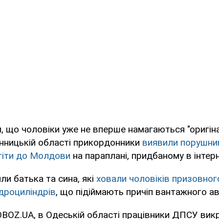
, що чоловіки уже не вперше намагаються "оригін
 Вінницькій області прикордонники
виявили порушник
тіти до Молдови
на параплані, придбаному в інтерн
или батька та сина, які
ховали чоловіків призовного
ідроциліндрів
, що підіймають причіп вантажного а
BOZ.UA, в Одеській області працівники ДПСУ викр