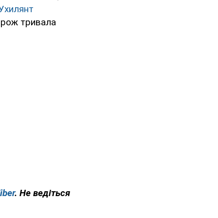
Ухилянт
дорож тривала
iber
. Не ведіться