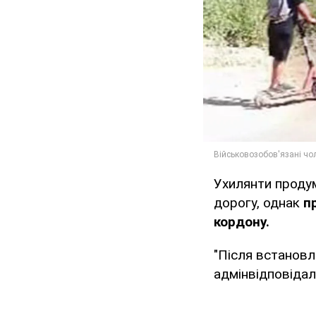
Ухилянти продум
дорогу, однак
пр
кордону.
"Після встановл
адмінвідповідал