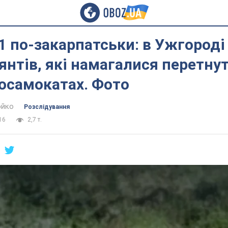
 по-закарпатськи: в Ужгороді
янтів, які намагалися перетну
осамокатах. Фото
юйко
Розслідування
16
2,7 т.