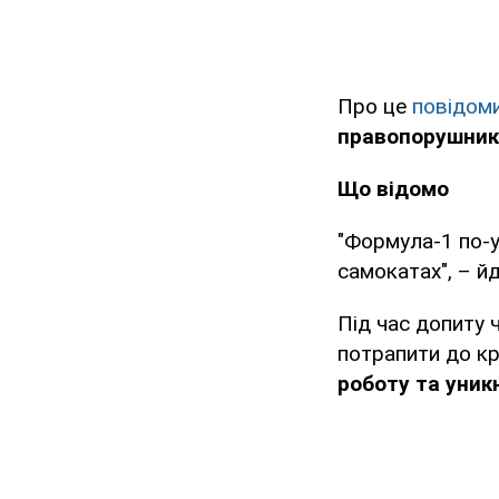
Про це
повідом
правопорушникі
Що відомо
"Формула-1 по-
самокатах", – й
Під час допиту 
потрапити до кр
роботу та уник