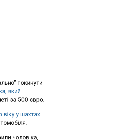
ально" покинути
а, який
еті за 500 євро.
 віку у шахтах
втомобіля.
или чоловіка,