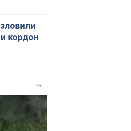
 зловили
ти кордон
РУС