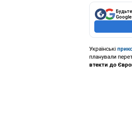
Будьте
Google
Українські
прик
планували перет
втекти до Євро