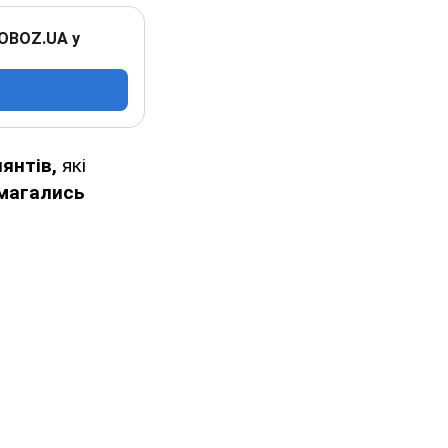
 OBOZ.UA у
янтів,
які
амагались