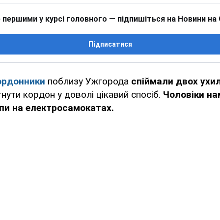
 першими у курсі головного — підпишіться на Новини на
Підписатися
ордонники
поблизу Ужгорода
спіймали двох ухил
нути кордон у доволі цікавий спосіб.
Чоловіки н
пи на електросамокатах.