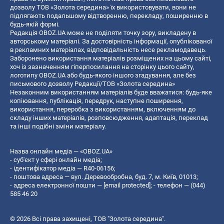
дозволу ТОВ «Золота середина» їх використовувати, вони не
підлягають подальшому відтворенню, перекладу, поширенню в
будь-якій формі.
Редакція OBOZ.UA може не поділяти точку зору, викладену в
авторському матеріалі. За достовірність інформації, опублікованої
в рекламних матеріалах, відповідальність несе рекламодавець.
Заборонено використання матеріалів розміщених на цьому сайті,
хоч із зазначенням гіперпосилання на сторінку цього сайту,
логотипу OBOZ.UA або будь-якого іншого згадування, але без
письмового дозволу Редакції/ТОВ «Золота середина»
Незаконним використанням матеріалів буде вважатися: будь-яке
копiювання, публiкацiя, передрук, наступне поширення,
використання, переробка з використанням, включенням до
складу інших матеріалів, розповсюдження, адаптація, переклад
та інші подібні зміни матеріалу.
Назва онлайн медіа — «OBOZ.UA»
- суб'єкт у сфері онлайн медіа;
- ідентифікатор медіа — R40-06156;
- поштова адреса — вул. Деревообробна, буд. 7, м. Київ, 01013;
- адреса електронної пошти —
[email protected]
; - телефон — (044)
585 46 20
© 2026 Всі права захищені, ТОВ "Золота середина".