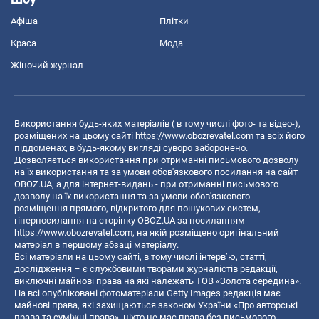
Афіша
Плітки
Краса
Мода
Жіночий журнал
Використання будь-яких матеріалів ( в тому числі фото- та відео-),
розміщених на цьому сайті
https://www.obozrevatel.com
та всіх його
піддоменах, в будь-якому вигляді суворо заборонено.
Дозволяється використання при отриманні письмового дозволу
на їх використання та за умови обов'язкового посилання на сайт
OBOZ.UA, а для інтернет-видань - при отриманні письмового
дозволу на їх використання та за умови обов'язкового
розміщення прямого, відкритого для пошукових систем,
гіперпосилання на сторінку OBOZ.UA за посиланням
https://www.obozrevatel.com
, на якій розміщено оригінальний
матеріал в першому абзаці матеріалу.
Всі матеріали на цьому сайті, в тому числі інтерв’ю, статті,
дослідження – є службовими творами журналістів редакції,
виключні майнові права на які належать ТОВ «Золота середина».
На всі опубліковані фотоматеріали Getty Images редакція має
майнові права, які захищаються законом України «Про авторські
права та суміжні права», ніхто не має права без письмового