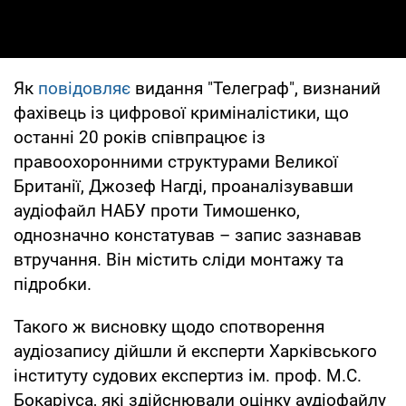
Як
повідовляє
видання "Телеграф", визнаний
фахівець із цифрової криміналістики, що
останні 20 років співпрацює із
правоохоронними структурами Великої
Британії, Джозеф Нагді, проаналізувавши
аудіофайл НАБУ проти Тимошенко,
однозначно констатував – запис зазнавав
втручання. Він містить сліди монтажу та
підробки.
Такого ж висновку щодо спотворення
аудіозапису дійшли й експерти Харківського
інституту судових експертиз ім. проф. М.С.
Бокаріуса, які здійснювали оцінку аудіофайлу