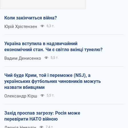
Коли закінчиться війна?
Юрій Хрістензен
6,3 т.
Україна вступила в надзвичайний
економічний стан. Чи є світло вкінці тунелю?
Вадим Денисенко
5,5 т.
Чий буде Крим, той і переможе (NSJ), а
українських футбольних чиновників можуть
назвати вбивцями
Олександр Кірш
5,5 т.
Захід проспав загрозу: Росія може
перевірити НАТО війною
Леонід Невзлін
7,4 т.