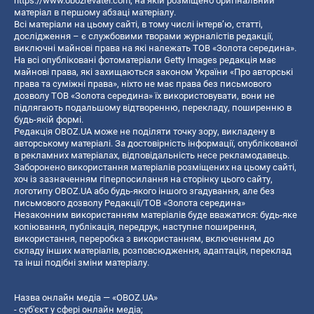
https://www.obozrevatel.com
, на якій розміщено оригінальний
матеріал в першому абзаці матеріалу.
Всі матеріали на цьому сайті, в тому числі інтерв’ю, статті,
дослідження – є службовими творами журналістів редакції,
виключні майнові права на які належать ТОВ «Золота середина».
На всі опубліковані фотоматеріали Getty Images редакція має
майнові права, які захищаються законом України «Про авторські
права та суміжні права», ніхто не має права без письмового
дозволу ТОВ «Золота середина» їх використовувати, вони не
підлягають подальшому відтворенню, перекладу, поширенню в
будь-якій формі.
Редакція OBOZ.UA може не поділяти точку зору, викладену в
авторському матеріалі. За достовірність інформації, опублікованої
в рекламних матеріалах, відповідальність несе рекламодавець.
Заборонено використання матеріалів розміщених на цьому сайті,
хоч із зазначенням гіперпосилання на сторінку цього сайту,
логотипу OBOZ.UA або будь-якого іншого згадування, але без
письмового дозволу Редакції/ТОВ «Золота середина»
Незаконним використанням матеріалів буде вважатися: будь-яке
копiювання, публiкацiя, передрук, наступне поширення,
використання, переробка з використанням, включенням до
складу інших матеріалів, розповсюдження, адаптація, переклад
та інші подібні зміни матеріалу.
Назва онлайн медіа — «OBOZ.UA»
- суб'єкт у сфері онлайн медіа;