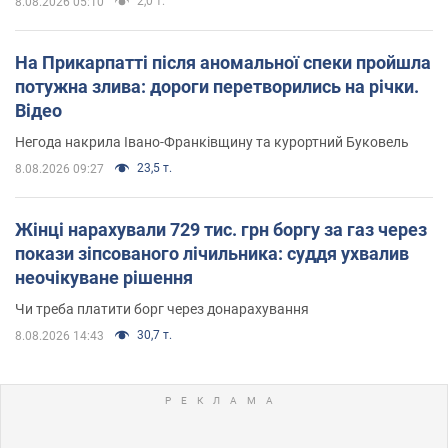
2,0 т.
8.08.2026 05:10
На Прикарпатті після аномальної спеки пройшла
потужна злива: дороги перетворились на річки.
Відео
Негода накрила Івано-Франківщину та курортний Буковель
23,5 т.
8.08.2026 09:27
Жінці нарахували 729 тис. грн боргу за газ через
покази зіпсованого лічильника: суддя ухвалив
неочікуване рішення
Чи треба платити борг через донарахування
30,7 т.
8.08.2026 14:43