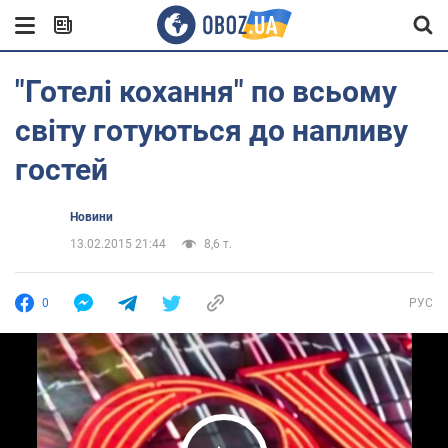
"Готелі кохання" по всьому
світу готуються до напливу
гостей
Новини
13.02.2015 21:44
8,6 т.
0
РУС