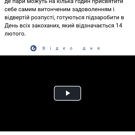
де пари можуть на кілька годин присвятити
себе самим витонченим задоволенням і
відвертій розпусті, готуються підзаробити в
День всіх закоханих, який відзначається 14
лютого.
Відео дня
Play Video