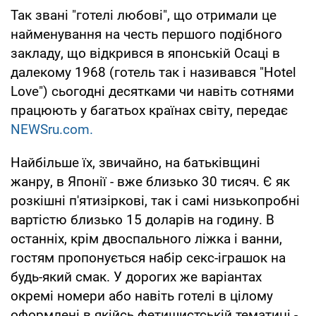
Так звані "готелі любові", що отримали це
найменування на честь першого подібного
закладу, що відкрився в японській Осаці в
далекому 1968 (готель так і називався "Hotel
Love") сьогодні десятками чи навіть сотнями
працюють у багатьох країнах світу, передає
NEWSru.com.
Найбільше їх, звичайно, на батьківщині
жанру, в Японії - вже близько 30 тисяч. Є як
розкішні п'ятизіркові, так і самі низькопробні
вартістю близько 15 доларів на годину. В
останніх, крім двоспального ліжка і ванни,
гостям пропонується набір секс-іграшок на
будь-який смак. У дорогих же варіантах
окремі номери або навіть готелі в цілому
оформлені в якійсь фетишистській тематиці -