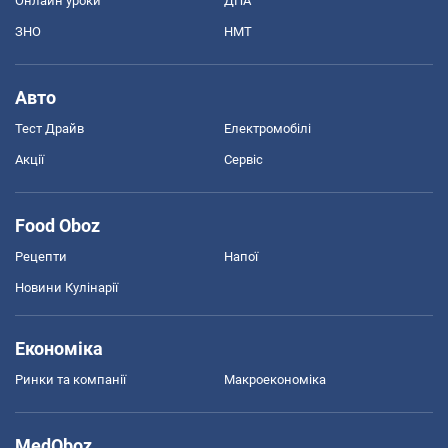
Онлайн уроки
ДПА
ЗНО
НМТ
Авто
Тест Драйв
Електромобілі
Акції
Сервіс
Food Oboz
Рецепти
Напої
Новини Кулінарії
Економіка
Ринки та компанії
Макроекономіка
MedOboz