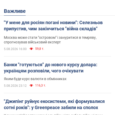
Важливе
"У мене для росіян погані новини": Селезньов
припустив, чим закінчиться "війна складів"
Москва може стати "островом" і зануритися в темряву,
спрогнозував військовий експерт
59,8 т.
5.08.2026 16:00
Банки "готуються" до нового курсу долара:
українцям розповіли, чого очікувати
Яким буде курс валюти в обмінниках
116,3 т.
5.08.2026 23:12
"Джипінг руйнує екосистеми, які формувалися
сотні років": у Greenpeace забили на сполох