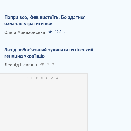
Попри все, Київ вистоїть. Бо здатися
означає втратити все
Ольга Айвазовська
10,8 т.
Захід зобов'язаний зупинити путінський
геноцид українців
Леонід Невзлін
4,5 т.