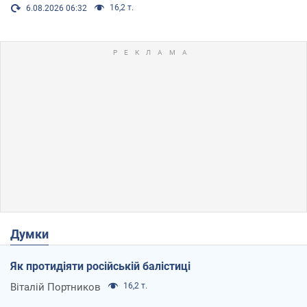
16,2 т.
6.08.2026 06:32
Думки
Як протидіяти російській балістиці
Віталій Портников
16,2 т.