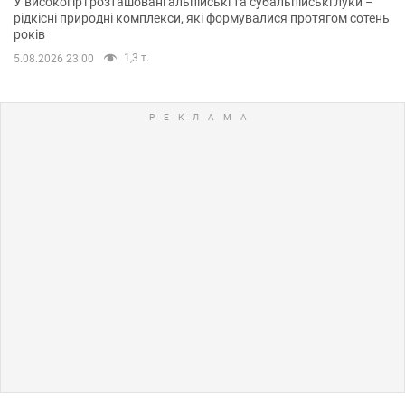
У високогір'ї розташовані альпійські та субальпійські луки –
рідкісні природні комплекси, які формувалися протягом сотень
років
1,3 т.
5.08.2026 23:00