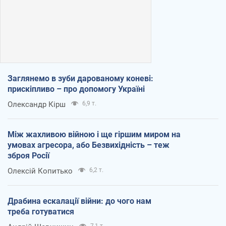
Заглянемо в зуби дарованому коневі:
прискіпливо – про допомогу Україні
Олександр Кірш
6,9 т.
Між жахливою війною і ще гіршим миром на
умовах агресора, або Безвихідність – теж
зброя Росії
Олексій Копитько
6,2 т.
Драбина ескалації війни: до чого нам
треба готуватися