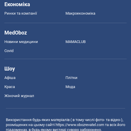
Економіка
Ринки та компанії
Макроекономіка
MedOboz
Новини медицини
MAMACLUB
Covid
Шоу
Афіша
Плітки
Краса
Мода
Жіночий журнал
Використання будь-яких матеріалів ( в тому числі фото- та відео-),
розміщених на цьому сайті
https://www.obozrevatel.com
та всіх його
піддоменах, в будь-якому вигляді суворо заборонено.