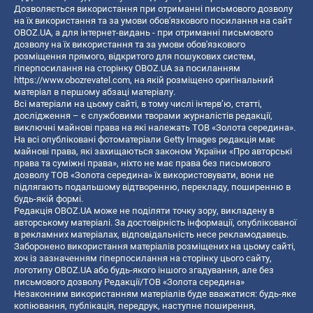
Дозволяється використання при отриманні письмового дозволу
на їх використання та за умови обов'язкового посилання на сайт
OBOZ.UA, а для інтернет-видань - при отриманні письмового
дозволу на їх використання та за умови обов'язкового
розміщення прямого, відкритого для пошукових систем,
гіперпосилання на сторінку OBOZ.UA за посиланням
https://www.obozrevatel.com
, на якій розміщено оригінальний
матеріал в першому абзаці матеріалу.
Всі матеріали на цьому сайті, в тому числі інтерв’ю, статті,
дослідження – є службовими творами журналістів редакції,
виключні майнові права на які належать ТОВ «Золота середина».
На всі опубліковані фотоматеріали Getty Images редакція має
майнові права, які захищаються законом України «Про авторські
права та суміжні права», ніхто не має права без письмового
дозволу ТОВ «Золота середина» їх використовувати, вони не
підлягають подальшому відтворенню, перекладу, поширенню в
будь-якій формі.
Редакція OBOZ.UA може не поділяти точку зору, викладену в
авторському матеріалі. За достовірність інформації, опублікованої
в рекламних матеріалах, відповідальність несе рекламодавець.
Заборонено використання матеріалів розміщених на цьому сайті,
хоч із зазначенням гіперпосилання на сторінку цього сайту,
логотипу OBOZ.UA або будь-якого іншого згадування, але без
письмового дозволу Редакції/ТОВ «Золота середина»
Незаконним використанням матеріалів буде вважатися: будь-яке
копiювання, публiкацiя, передрук, наступне поширення,