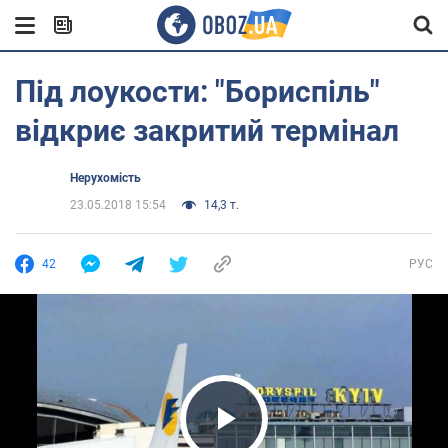
Під лоукости: "Бориспіль"
відкриє закритий термінал
Нерухомість
23.05.2018 15:54
14,3 т.
42
РУС