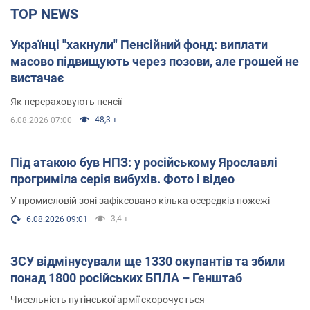
TOP NEWS
Українці "хакнули" Пенсійний фонд: виплати
масово підвищують через позови, але грошей не
вистачає
Як перераховують пенсії
48,3 т.
6.08.2026 07:00
Під атакою був НПЗ: у російському Ярославлі
прогриміла серія вибухів. Фото і відео
У промисловій зоні зафіксовано кілька осередків пожежі
3,4 т.
6.08.2026 09:01
ЗСУ відмінусували ще 1330 окупантів та збили
понад 1800 російських БПЛА – Генштаб
Чисельність путінської армії скорочується