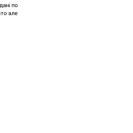
дані по
ато але