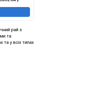
чний рай з
ми та
 та у всіх типах