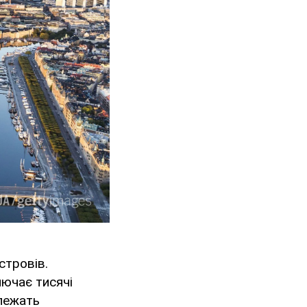
стровів.
лючає тисячі
алежать