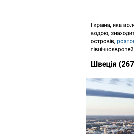
І країна, яка во
водою, знаходит
островів,
розпо
північноєвропей
Швеція (267