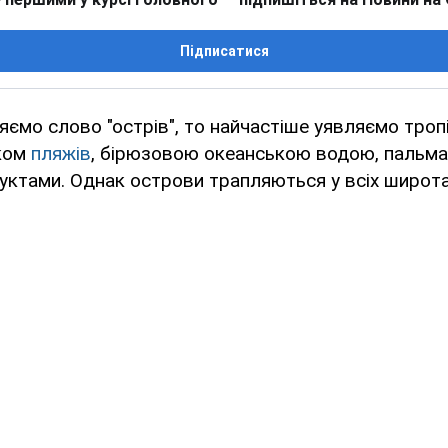
Підписатися
ємо слово "острів", то найчастіше уявляємо тропі
ском
пляжів
, бірюзовою океанською водою, пальма
ктами. Однак острови трапляються у всіх широтах