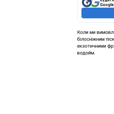
Google
Коли ми вимовля
білосніжним пі
екзотичними фру
водойм.