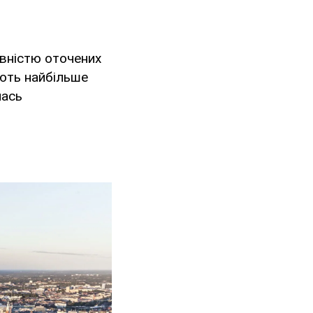
повністю оточених
ають найбільше
лась