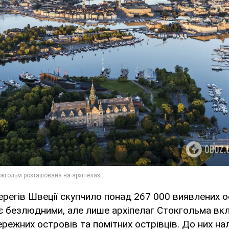
берегів Швеції скупчило понад 267 000 виявлених о
 є безлюдними, але лише архіпелаг Стокгольма вк
режних островів та помітних острівців. До них н