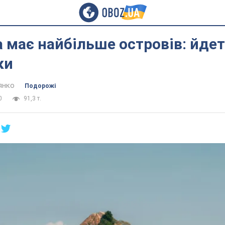
а має найбільше островів: йдет
ки
янко
Подорожі
0
91,3 т.