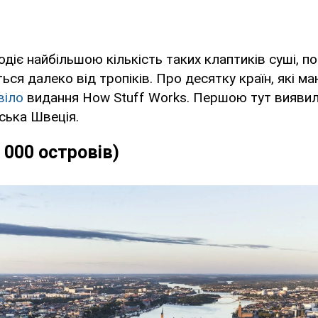
лодіє найбільшою кількість таких клаптиків суші, 
ься далеко від тропіків. Про десятку країн, які м
віло
видання How Stuff Works. Першою тут вияви
ська Швеція.
 000 островів)