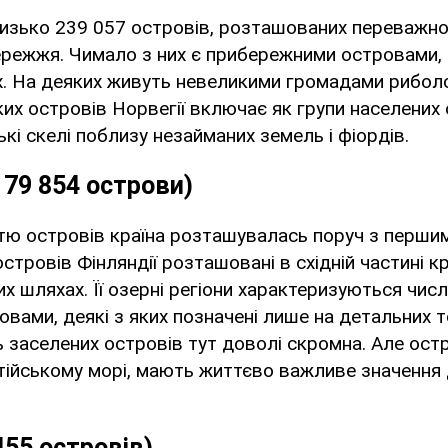
изько 239 057 островів, розташованих переважно
ережжя. Чимало з них є прибережними островами,
х. На деяких живуть невеликими громадами рибол
ких островів Норвегії включає як групи населених о
ькі скелі поблизу незайманих земель і фіордів.
179 854 острови)
стю островів країна розташувалась поруч з першим
тровів Фінляндії розташовані в східній частині кр
их шляхах. Її озерні регіони характеризуються чис
овами, деякі з яких позначені лише на детальних 
ть заселених островів тут доволі скромна. Але остр
ійському морі, мають життєво важливе значення 
455 островів)