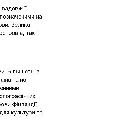
 вздовж її
 позначеними на
ови. Велика
стровів, так і
и. Більшість із
аїна та на
ленними
топографічних
ови Фінляндії,
для культури та