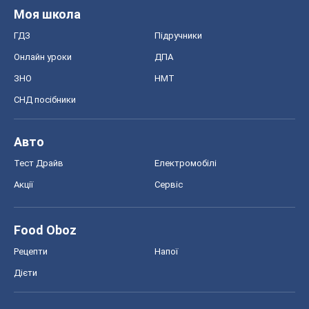
Моя школа
ГДЗ
Підручники
Онлайн уроки
ДПА
ЗНО
НМТ
СНД посібники
Авто
Тест Драйв
Електромобілі
Акції
Сервіс
Food Oboz
Рецепти
Напої
Дієти