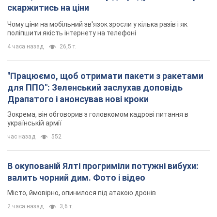
скаржитись на ціни
Чому ціни на мобільний зв'язок зросли у кілька разів і як
поліпшити якість інтернету на телефоні
4 часа назад
26,5 т.
"Працюємо, щоб отримати пакети з ракетами
для ППО": Зеленський заслухав доповідь
Драпатого і анонсував нові кроки
Зокрема, він обговорив з головкомом кадрові питання в
українській армії
час назад
552
В окупованій Ялті прогриміли потужні вибухи:
валить чорний дим. Фото і відео
Місто, ймовірно, опинилося під атакою дронів
2 часа назад
3,6 т.