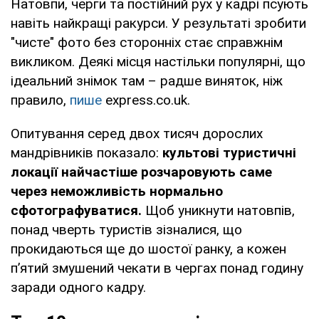
Натовпи, черги та постійний рух у кадрі псують
навіть найкращі ракурси. У результаті зробити
"чисте" фото без сторонніх стає справжнім
викликом. Деякі місця настільки популярні, що
ідеальний знімок там – радше виняток, ніж
правило,
пише
express.co.uk.
Опитування серед двох тисяч дорослих
мандрівників показало:
культові туристичні
локації найчастіше розчаровують саме
через неможливість нормально
сфотографуватися.
Щоб уникнути натовпів,
понад чверть туристів зізналися, що
прокидаються ще до шостої ранку, а кожен
п’ятий змушений чекати в чергах понад годину
заради одного кадру.