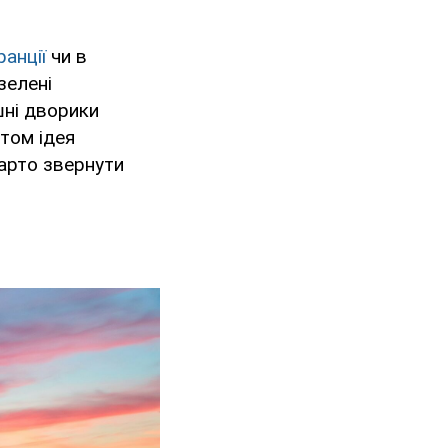
анції
чи в
зелені
шні дворики
птом ідея
варто звернути