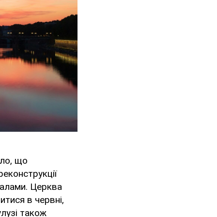
тло, що
реконструкції
залами. Церква
итися в червні,
улузі також