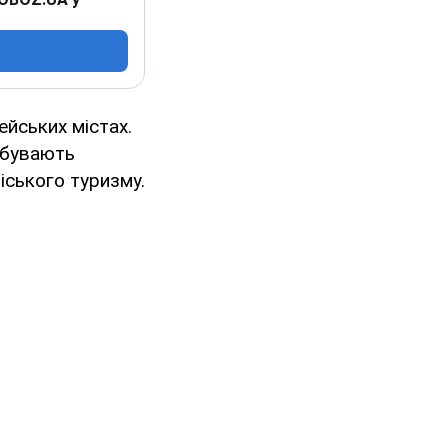
йських містах.
абувають
іського туризму.