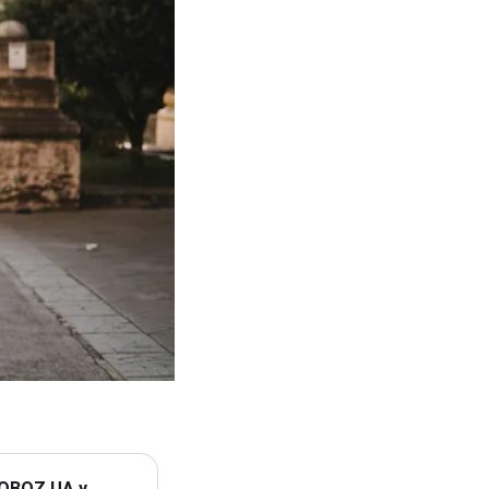
 OBOZ.UA у