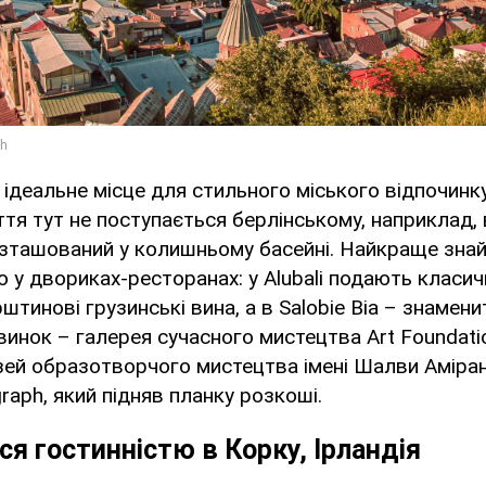
– ідеальне місце для стильного міського відпочинк
иття тут не поступається берлінському, наприклад,
озташований у колишньому басейні. Найкраще зна
у двориках-ресторанах: у Alubali подають класичні
рштинові грузинські вина, а в Salobie Bia – знамен
винок – галерея сучасного мистецтва Art Foundatio
ей образотворчого мистецтва імені Шалви Аміран
raph, який підняв планку розкоші.
я гостинністю в Корку, Ірландія