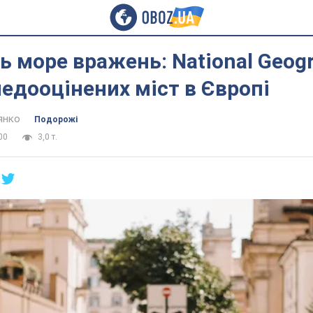
 море вражень: National Geog
недооцінених міст в Європі
янко
Подорожі
00
3,0 т.