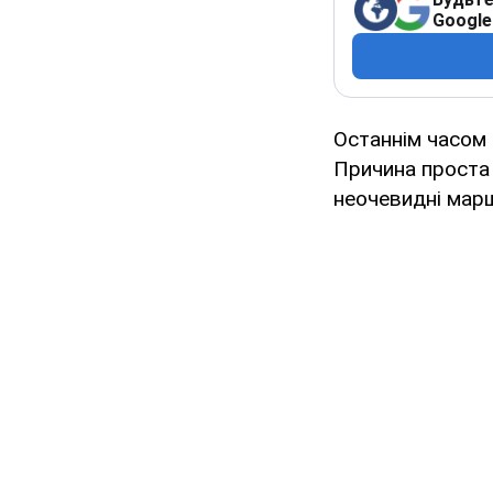
Google
Останнім часом
Причина проста 
неочевидні марш