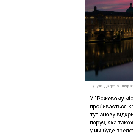
У "Рожевому міс
пробивається кр
тут знову відкр
поруч, яка тако
у ній буде пред