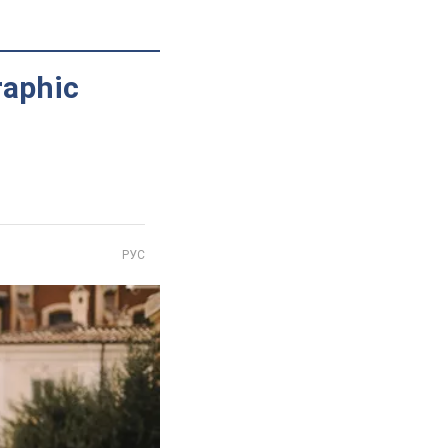
raphic
РУС