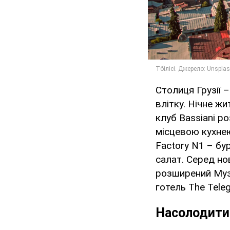
Столиця Грузії 
влітку. Нічне ж
клуб Bassiani р
місцевою кухнею 
Factory N1 – бу
салат. Серед но
розширений Муз
готель The Teleg
Насолодитис