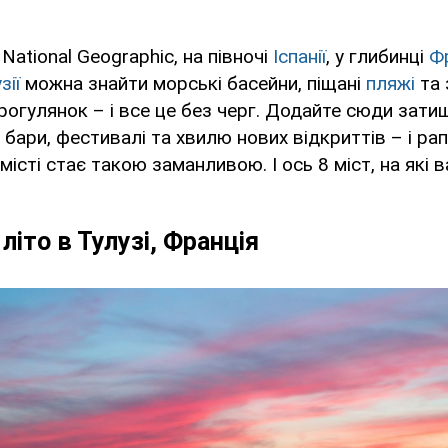
ational Geographic, на півночі
Іспанії
, у глибинці
Фр
зії
можна знайти морські басейни, піщані
пляжі
та 
огулянок – і все це без черг. Додайте сюди зати
і бари, фестивалі та хвилю нових відкриттів – і ра
місті стає такою заманливою. І ось 8 міст, на які 
літо в Тулузі, Франція