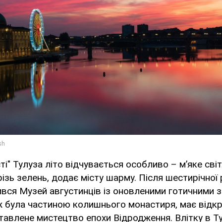
ті" Тулуза літо відчувається особливо – м’яке сві
ізь зелень, додає місту шарму. Після шестирічної 
ився Музей августинців із оновленими готичними 
ж була частиною колишнього монастиря, має відкр
ставлене мистецтво епохи Відродження. Влітку в Т