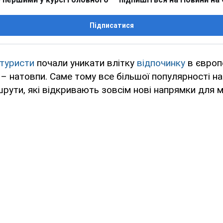
Підписатися
туристи
почали уникати влітку
відпочинку
в європе
– натовпи. Саме тому все більшої популярності н
рути, які відкривають зовсім нові напрямки для м