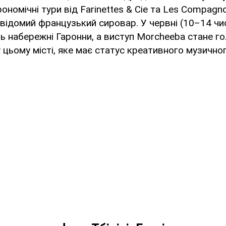
ономічні тури від Farinettes & Cie та Les Compag
 відомий французький сировар. У червні (10–14 ч
ь набережні Гаронни, а виступ Morcheeba стане г
у цьому місті, яке має статус креативного музично