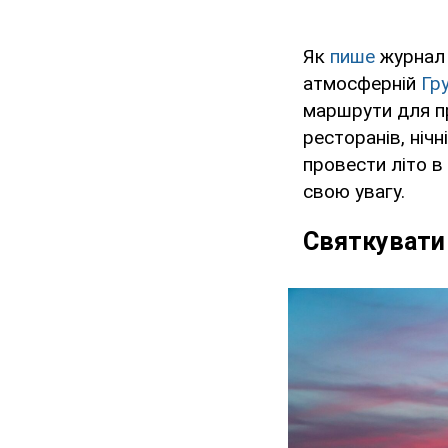
Як
пише
журнал N
атмосферній
Гру
маршрути для пр
ресторанів, нічн
провести літо в 
свою увагу.
Святкувати 