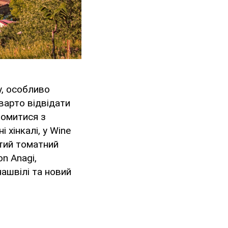
у, особливо
 варто відвідати
йомитися з
 хінкалі, у Wine
итий томатний
n Anagi,
ашвілі та новий