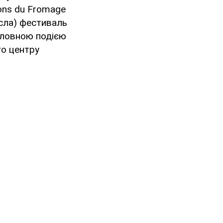
nons du Fromage
исла) фестиваль
оловною подією
го центру