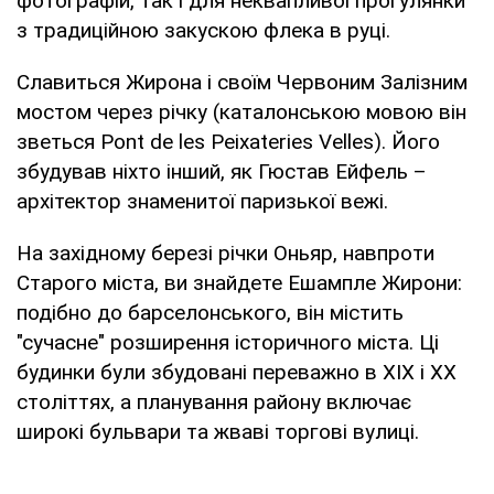
фотографій, так і для неквапливої прогулянки
з традиційною закускою флека в руці.
Славиться Жирона і своїм Червоним Залізним
мостом через річку (каталонською мовою він
зветься Pont de les Peixateries Velles). Його
збудував ніхто інший, як Гюстав Ейфель –
архітектор знаменитої паризької вежі.
На західному березі річки Оньяр, навпроти
Старого міста, ви знайдете Ешампле Жирони:
подібно до барселонського, він містить
"сучасне" розширення історичного міста. Ці
будинки були збудовані переважно в XIX і XX
століттях, а планування району включає
широкі бульвари та жваві торгові вулиці.