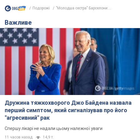
Подорожі
"Молодша сестра" Барселони:...
Важливе
Дружина тяжкохворого Джо Байдена назвала
перший симптом, який сигналізував про його
"агресивний" рак
Спершу лікарі не надали цьому належної уваги
11 часов назад
14,9 т.