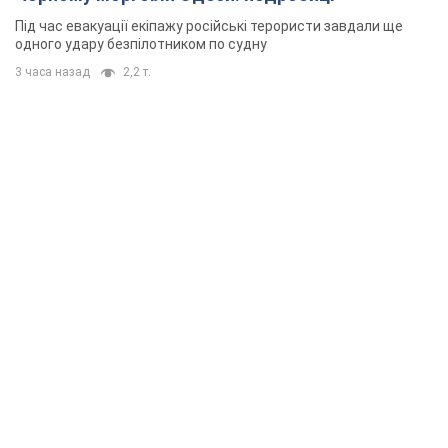
Під час евакуації екіпажу російські терористи завдали ще
одного удару безпілотником по судну
3 часа назад
2,2 т.