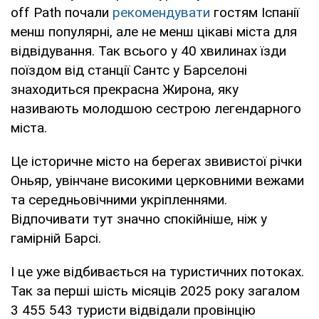
off Path почали
рекомендувати
гостям Іспанії
менш популярні, але не менш цікаві міста для
відвідування. Так всього у 40 хвилинах їзди
поїздом від станції Сантс у Барселоні
знаходиться прекрасна Жирона, яку
називають молодшою сестрою легендарного
міста.
Це історичне місто на берегах звивистої річки
Оньяр, увінчане високими церковними вежами
та середньовічними укріпленнями.
Відпочивати тут значно спокійніше, ніж у
гамірній Барсі.
І це уже відбивається на туристичних потоках.
Так за перші шість місяців 2025 року загалом
3 455 543 туристи відвідали провінцію