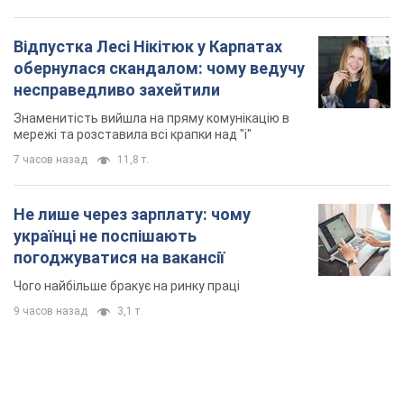
Відпустка Лесі Нікітюк у Карпатах
обернулася скандалом: чому ведучу
несправедливо захейтили
Знаменитість вийшла на пряму комунікацію в
мережі та розставила всі крапки над "і"
7 часов назад
11,8 т.
Не лише через зарплату: чому
українці не поспішають
погоджуватися на вакансії
Чого найбільше бракує на ринку праці
9 часов назад
3,1 т.