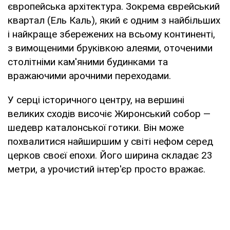
європейська архітектура. Зокрема єврейський
квартал (Ель Каль), який є одним з найбільших
і найкраще збережених на всьому континенті,
з вимощеними бруківкою алеями, оточеними
столітніми кам'яними будинками та
вражаючими арочними переходами.
У серці історичного центру, на вершині
великих сходів височіє Жиронський собор —
шедевр каталонської готики. Він може
похвалитися найширшим у світі нефом серед
церков своєї епохи. Його ширина складає 23
метри, а урочистий інтер'єр просто вражає.