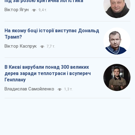
під загрозою критична логістика
Віктор Ягун
9,4 т.
На якому боці історії виступає Дональд
Трамп?
Віктор Каспрук
7,7 т.
В Києві вирубали понад 300 великих
дерев заради теплотраси і всупереч
Генплану
Владислав Самойленко
1,3 т.