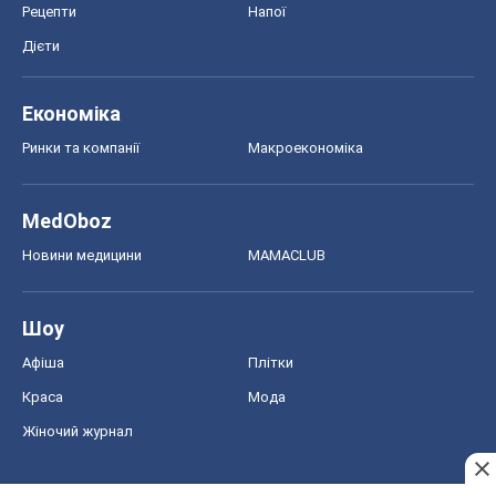
Рецепти
Напої
Дієти
Економіка
Ринки та компанії
Макроекономіка
MedOboz
Новини медицини
MAMACLUB
Шоу
Афіша
Плітки
Краса
Мода
Жіночий журнал