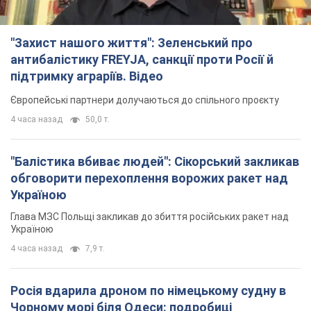
"Захист нашого життя": Зеленський про
антибалістику FREYJA, санкції проти Росії й
підтримку аграріїв. Відео
Європейські партнери долучаються до спільного проєкту
4 часа назад
50,0 т.
"Балістика вбиває людей": Сікорський закликав
обговорити перехоплення ворожих ракет над
Україною
Глава МЗС Польщі закликав до збиття російських ракет над
Україною
4 часа назад
7,9 т.
Росія вдарила дроном по німецькому судну в
Чорному морі біля Одеси: подробиці