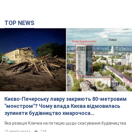
TOP NEWS
Києво-Печерську лавру закриють 80-метровим
"монстром"? Чому влада Києва відмовилась
зупиняти будівництво хмарочоса
"московського вірянина"
Яка реакція Кличка на петицію щодо скасування будівництва
25 минут назад
738