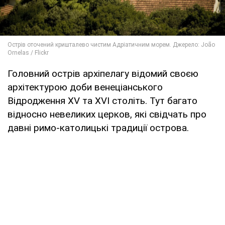
Головний острів архіпелагу відомий своєю
архітектурою доби венеціанського
Відродження XV та XVI століть. Тут багато
відносно невеликих церков, які свідчать про
давні римо-католицькі традиції острова.