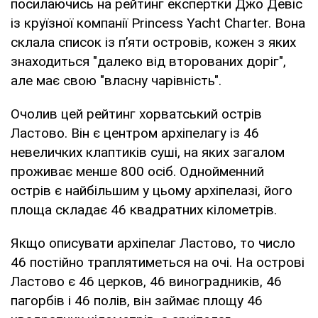
посилаючись на рейтинг експертки Джо Девіс
із круїзної компанії Princess Yacht Charter. Вона
склала список із п’яти островів, кожен з яких
знаходиться "далеко від второваних доріг",
але має свою "власну чарівність".
Очолив цей рейтинг хорватський острів
Ластово. Він є центром архіпелагу із 46
невеличких клаптиків суші, на яких загалом
проживає менше 800 осіб. Однойменний
острів є найбільшим у цьому архіпелазі, його
площа складає 46 квадратних кілометрів.
Якщо описувати архіпелаг Ластово, то число
46 постійно траплятиметься на очі. На острові
Ластово є 46 церков, 46 виноградників, 46
пагорбів і 46 полів, він займає площу 46