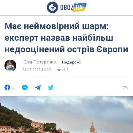
Має неймовірний шарм:
експерт назвав найбільш
недооцінений острів Європи
Юлія Потерянко
Подорожі
21.08.2025 14:00
6,8 т.
0
РУС