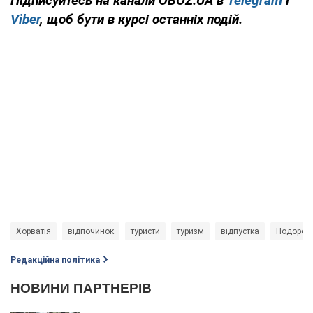
Підписуйтесь на канали OBOZ.UA в
Telegram
і
Viber
, щоб бути в курсі останніх подій.
Хорватія
відпочинок
туристи
туризм
відпустка
Подорож
Редакційна політика