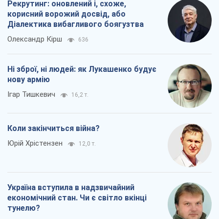
Рекрутинг: оновлений і, схоже,
корисний ворожий досвід, або
Діалектика вибагливого боягузтва
Олександр Кірш
636
Ні зброї, ні людей: як Лукашенко будує
нову армію
Ігар Тишкевич
16,2 т.
Коли закінчиться війна?
Юрій Хрістензен
12,0 т.
Україна вступила в надзвичайний
економічний стан. Чи є світло вкінці
тунелю?