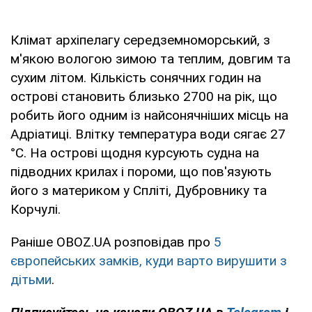
Клімат архіпелагу середземноморський, з
м'якою вологою зимою та теплим, довгим та
сухим літом. Кількість сонячних годин на
острові становить близько 2700 на рік, що
робить його одним із найсонячніших місць на
Адріатиці. Влітку температура води сягає 27
°C. На острові щодня курсують судна на
підводних крилах і пороми, що пов'язують
його з материком у Спліті, Дубровнику та
Корчулі.
Раніше OBOZ.UA розповідав про
5
європейських замків, куди варто вирушити з
дітьми
.