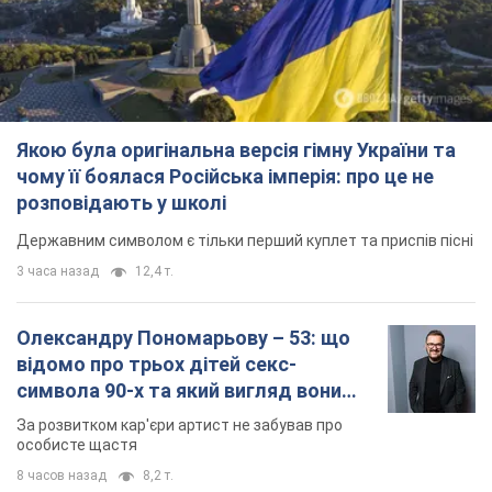
Якою була оригінальна версія гімну України та
чому її боялася Російська імперія: про це не
розповідають у школі
Державним символом є тільки перший куплет та приспів пісні
3 часа назад
12,4 т.
Олександру Пономарьову – 53: що
відомо про трьох дітей секс-
символа 90-х та який вигляд вони
мають
За розвитком кар'єри артист не забував про
особисте щастя
8 часов назад
8,2 т.