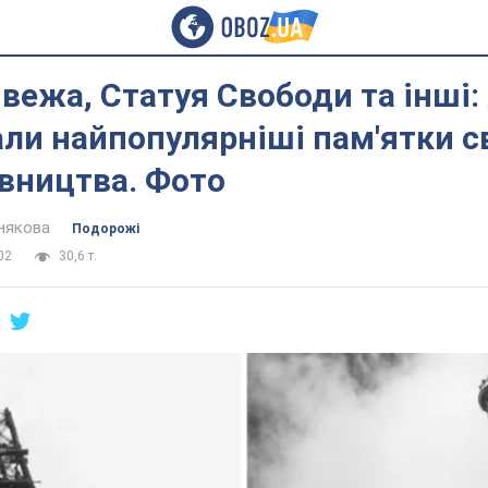
вежа, Статуя Свободи та інші:
ли найпопулярніші пам'ятки св
івництва. Фото
някова
Подорожі
02
30,6 т.