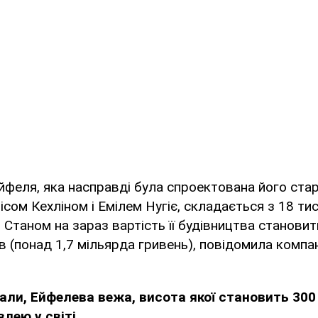
йфеля, яка насправді була спроектована його ст
сом Кехліном і Емілем Нугіє, складається з 18 ти
. Станом на зараз вартість її будівництва станови
в (понад 1,7 мільярда гривень), повідомила компа
вали, Ейфелева вежа, висота якої становить 300
лею у світі