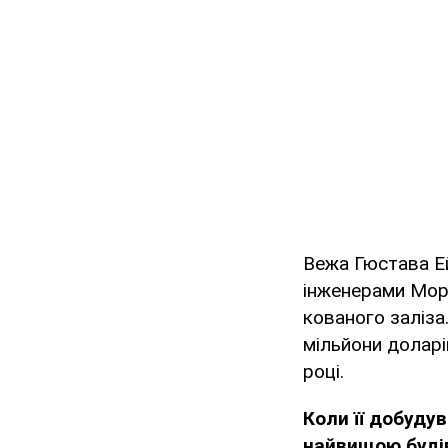
Вежа Гюстава Е
інженерами Морі
кованого заліза
мільйони доларі
році.
Коли її добуду
найвищою будів