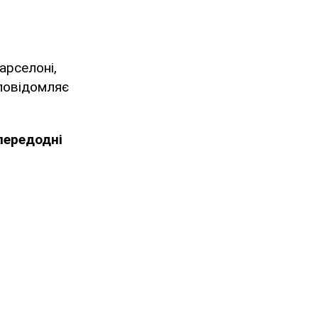
арселоні,
 повідомляє
передодні