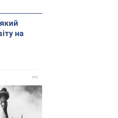
 який
іту на
РУС