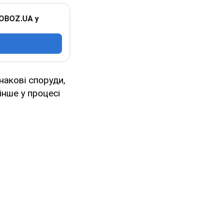
 OBOZ.UA у
накові споруди,
нше у процесі