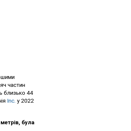
аршими
сяч частин
ть близько 44
нія
Inc.
у 2022
 метрів, була