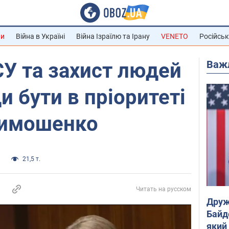
ни
Війна в Україні
Війна Ізраїлю та Ірану
VENETO
Російськ
Важ
У та захист людей
 бути в пріоритеті
Тимошенко
и
21,5 т.
Читать на русском
Друж
Байд
який