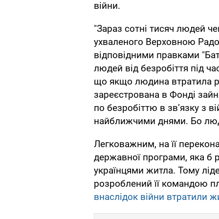
війни.
"Зараз сотні тисяч людей ч
ухваленого Верховною Радою
відповідними правками "Бат
людей від безробіття під ч
що якщо людина втратила ро
зареєстрована в Фонді зайн
по безробіттю в зв’язку з в
найближчими днями. Бо людя
Легковажним, на її перекона
державної програми, яка б 
українцями житла. Тому лід
розроблений її командою пл
внаслідок війни втратили жи