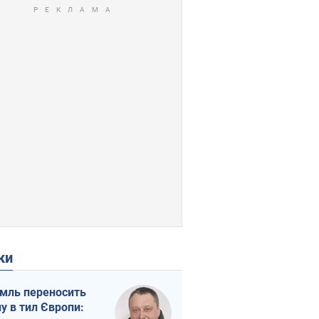
ки
мль переносить
ну в тил Європи: