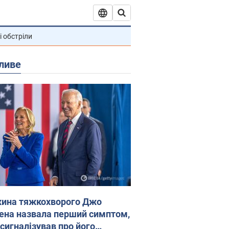
і обстріли
ливе
ина тяжкохворого Джо
ена назвала перший симптом,
 сигналізував про його