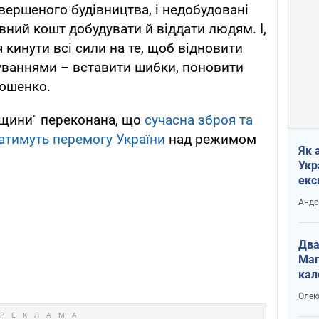
вершеного будівництва, і недобудовані
вний кошт добудувати й віддати людям. І,
 кинути всі сили на те, щоб відновити
уваннями – вставити шибки, поновити
мошенко.
вщини" переконана, що
сучасна зброя та
атимуть перемогу України
над режимом
Як 
Укр
екс
наф
Андр
Два
Маг
кал
Олек