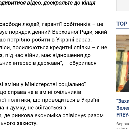
одивитися відео, доскрольте до кінця
TO
вободи людей, гарантії робітників – це
ує порядок денний Верховної Ради, який
о потрібно робити в Україні зараз.
іси, посилюються кредитні спілки – я не
з, під час війни, має відношення до
ьних інтересів держави", – обурилася
 зміни у Міністерстві соціальної
що справа не в зміні очільників
ної політики, що проводиться в Україні
"Зах
а її думку, не збігається з
Зеле
FREYJ
 де ринкова економіка співіснує разом
підтр
ьного захисту.
Європе
спільн