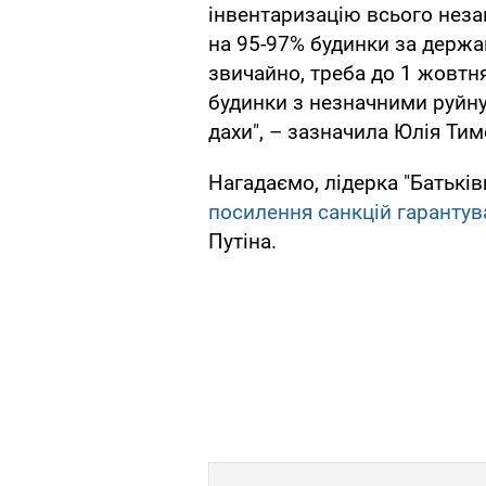
інвентаризацію всього неза
на 95-97% будинки за держа
звичайно, треба до 1 жовтня
будинки з незначними руйн
дахи", – зазначила Юлія Ти
Нагадаємо, лідерка "Батькі
посилення санкцій гарантув
Путіна.