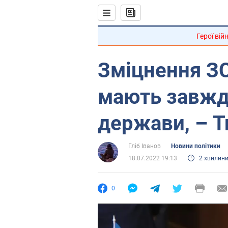
Герої вій
Зміцнення ЗС
мають завжди
держави, – 
Гліб Іванов
Новини політики
18.07.2022 19:13
2 хвилин
0