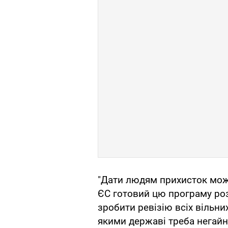
"Дати людям прихисток можу
ЄС готовий цю програму ро
зробити ревізію всіх вільних
якими державі треба негайн