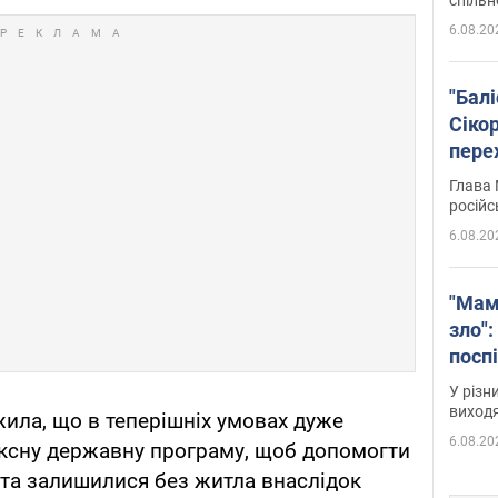
6.08.20
"Бал
Сіко
пере
Укра
Глава 
російс
6.08.20
"Мам
зло":
посп
за п
У різн
віде
виходя
ила, що в теперішніх умовах дуже
6.08.20
ксну державну програму, щоб допомогти
 та залишилися без житла внаслідок