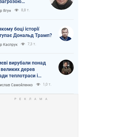
 загрозою
тична логістика
8,8 т.
ор Ягун
якому боці історії
тупає Дональд Трамп?
7,3 т.
ор Каспрук
иєві вирубали понад
 великих дерев
ади теплотраси і
переч Генплану
1,0 т.
ислав Самойленко