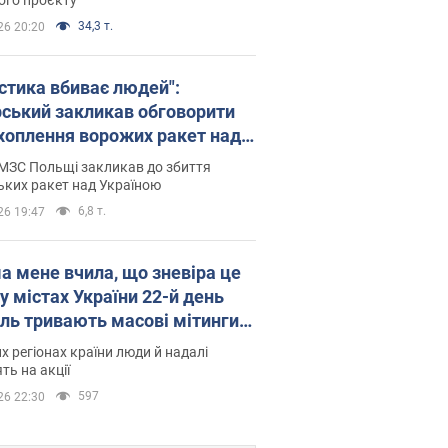
34,3 т.
26 20:20
істика вбиває людей":
рський закликав обговорити
хоплення ворожих ракет над
їною
МЗС Польщі закликав до збиття
ьких ракет над Україною
6,8 т.
26 19:47
а мене вчила, що зневіра це
 у містах України 22-й день
іль тривають масові мітинги
овернення Федорова. Фото і
их регіонах країни люди й надалі
о
ть на акції
597
26 22:30