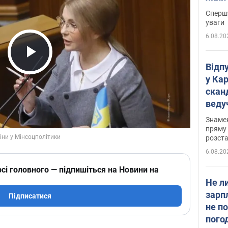
"агр
Спершу
уваги
6.08.20
Play Video
Відп
у Ка
скан
веду
захе
Знаме
пряму 
розста
6.08.20
сі головного — підпишіться на Новини на
Не л
зарп
Підписатися
не п
пого