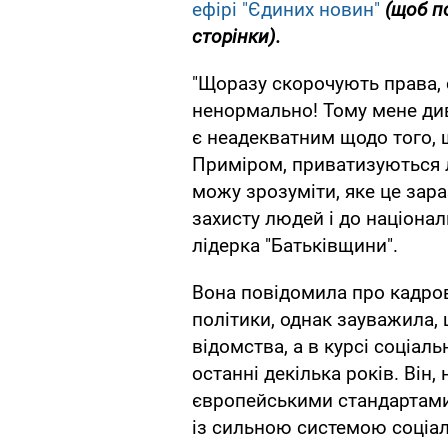
ефірі "Єдиних новин"
(щоб п
сторінки).
"Щоразу скорочують права, с
ненормально! Тому мене див
є неадекватним щодо того, щ
Приміром, приватизуються л
можу зрозуміти, яке це зара
захисту людей і до націонал
лідерка "Батьківщини".
Вона повідомила про кадрові
політики, однак зауважила, 
відомства, а в курсі соціаль
останні декілька років. Він, н
європейськими стандартами,
із сильною системою соціал