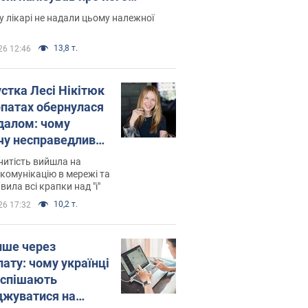
есивний" рак
 лікарі не надали цьому належної
13,8 т.
26 12:46
устка Лесі Нікітюк
рпатах обернулася
далом: чому
чу несправедливо
йтили
нитість вийшла на
комунікацію в мережі та
вила всі крапки над "і"
10,2 т.
26 17:32
ише через
лату: чому українці
оспішають
джуватися на