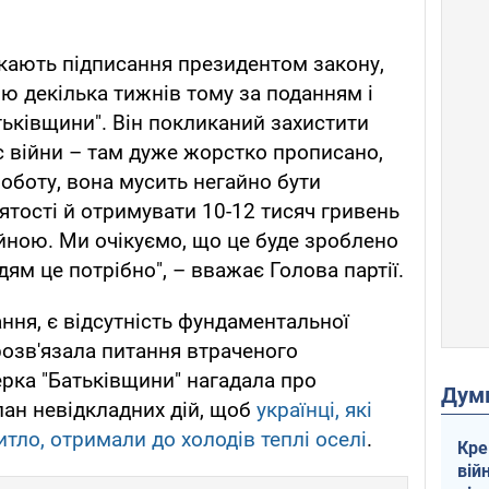
екають підписання президентом закону,
 декілька тижнів тому за поданням і
ьківщини". Він покликаний захистити
ас війни – там дуже жорстко прописано,
боту, вона мусить негайно бути
ятості й отримувати 10-12 тисяч гривень
ійною. Ми очікуємо, що це буде зроблено
м це потрібно", – вважає Голова партії.
ння, є відсутність фундаментальної
розв'язала питання втраченого
ерка "Батьківщини" нагадала про
Дум
ан невідкладних дій, щоб
українці, які
тло, отримали до холодів теплі оселі
.
Кре
вій