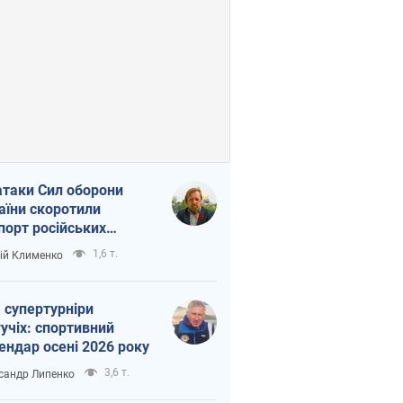
атаки Сил оборони
аїни скоротили
порт російських
топродуктів
1,6 т.
ій Клименко
 супертурніри
учіх: спортивний
ендар осені 2026 року
3,6 т.
сандр Липенко