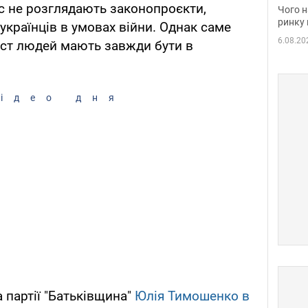
вакан
с не розглядають законопроєкти,
Чого н
ринку 
українців в умовах війни. Однак саме
6.08.20
хист людей мають завжди бути в
ідео дня
 партії "Батьківщина"
Юлія Тимошенко в