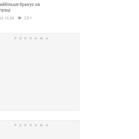
сії
айбільше бракує на
праці
2,9 т.
26 15:38