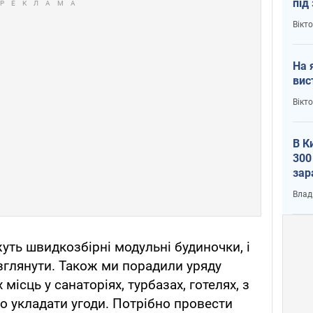
під
кри
Вікт
На 
вис
Вікт
В К
300
зар
всу
Влад
ть швидкозбірні модульні будиночки, і
зглянути. Також ми порадили уряду
 місць у санаторіях, турбазах, готелях, з
о укладати угоди. Потрібно провести