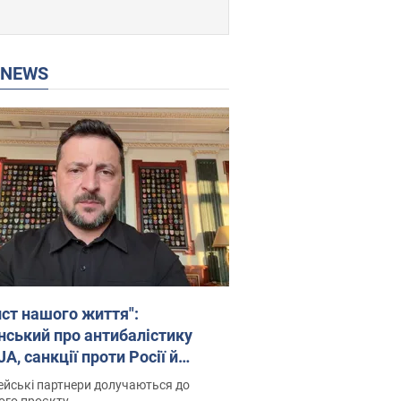
P NEWS
ист нашого життя":
нський про антибалістику
A, санкції проти Росії й
имку аграріїв. Відео
йські партнери долучаються до
ого проєкту