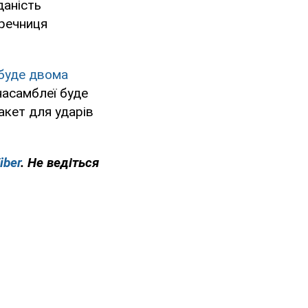
даність
 речниця
буде двома
насамблеї буде
акет для ударів
iber
. Не ведіться