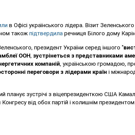
или
в Офісі українського лідера. Візит Зеленського
деном також
підтвердила
речниця Білого дому Карін
Зеленського, президент України серед іншого "
вис
амблеї ООН
,
зустрінеться з представниками ам
нергетичних компаній
, українською громадою, пр
сторонні переговори з лідерами країн
і міжнаро
й планує зустрічі з віцепрезиденткою США Камал
 Конгресу від обох партій і колишнім президенто