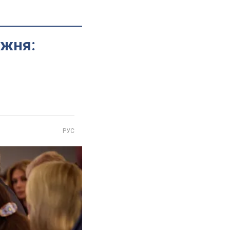
ижня:
РУС