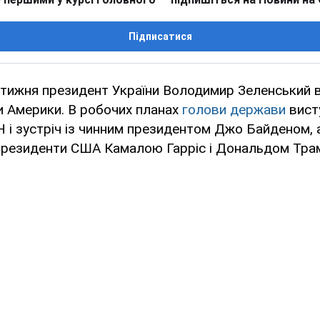
Підписатися
 тижня президент України Володимир Зеленський в
и Америки. В робочих планах
голови держави
вист
 і зустріч із чинним президентом Джо Байденом, а
президенти США Камалою Гарріс і Дональдом Тра