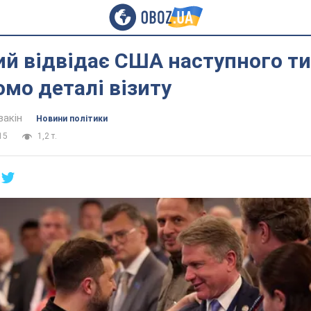
ий відвідає США наступного т
омо деталі візиту
вакін
Новини політики
15
1,2 т.