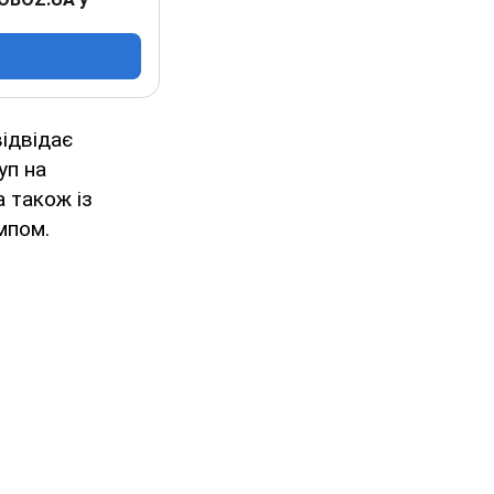
ідвідає
уп на
 також із
мпом.