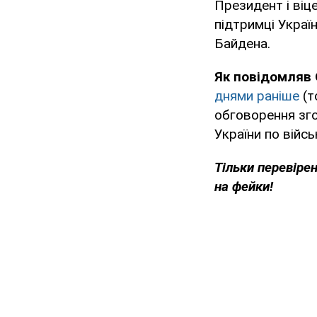
Президент і віц
підтримці Україн
Байдена.
Як повідомляв
днями раніше
(т
обговорення зго
України по війсь
Тільки перевіре
на фейки!