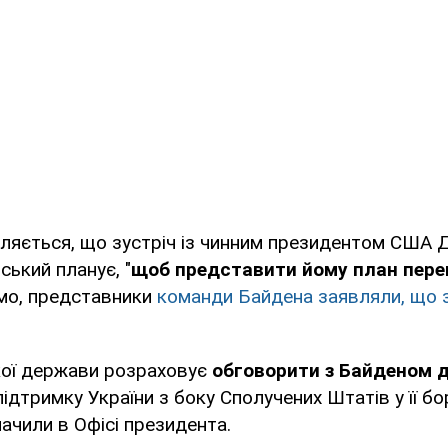
ляється, що зустріч із чинним президентом США
ький планує, "
щоб представити йому план пере
ємо, представники
команди Байдена заявляли, що з
кої держави розраховує
обговорити з Байденом д
 підтримку України з боку Сполучених Штатів у її б
начили в Офісі президента.