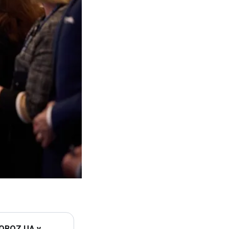
 OBOZ.UA у