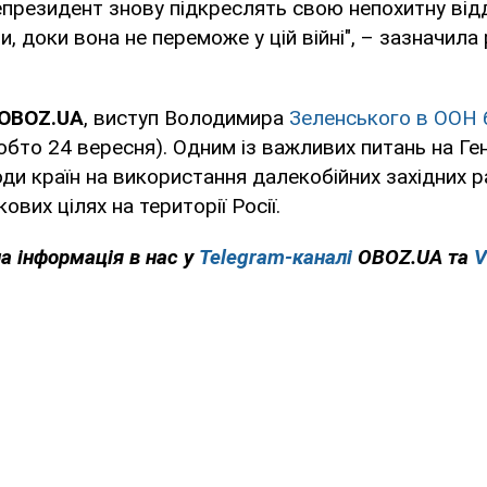
епрезидент знову підкреслять свою непохитну від
и, доки вона не переможе у цій війні", – зазначила
 OBOZ.UA
, виступ Володимира
Зеленського в ООН 
обто 24 вересня). Одним із важливих питань на Ге
ди країн на використання далекобійних західних р
кових цілях на території Росії.
на інформація в нас у
Telegram-каналі
OBOZ.UA та
V