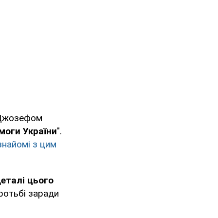
 Джозефом
моги України
".
найомі з цим
еталі цього
оротьбі заради