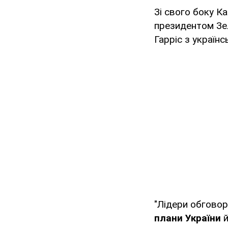
Зі свого боку К
президентом Зел
Гарріс з україн
"Лідери обговор
плани України
й