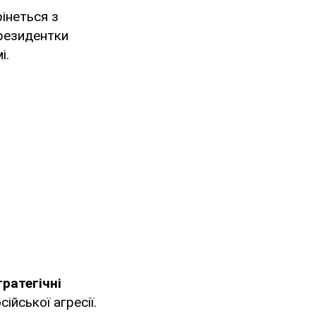
інеться з
президентки
і.
ратегічні
ійської агресії.