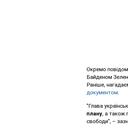
Окремо повідом
Байденом Зеленс
Раніше, нагада
документом
.
"Глава українсь
плану
, а також
свободи", – заз