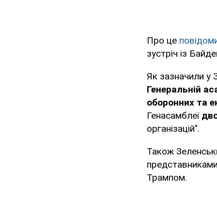
Про це
повідом
зустріч із Бай
Як зазначили у 
Генеральній ас
оборонних та е
Генасамблеї
дво
організацій".
Також Зеленськи
представниками
Трампом.