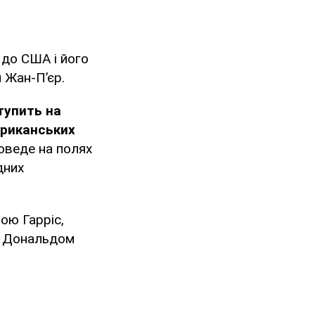
 до США і його
 Жан-П’єр.
тупить на
ериканських
оведе на полях
дних
ою Гарріс,
м Дональдом