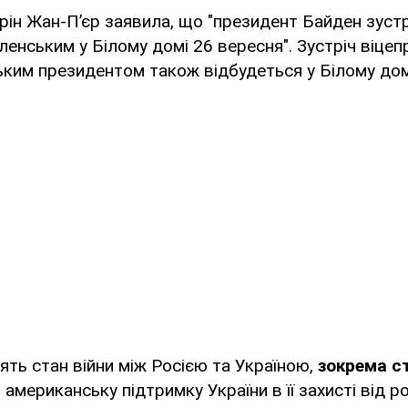
арін Жан-П’єр заявила, що "президент Байден зустр
енським у Білому домі 26 вересня". Зустріч віце
ським президентом також відбудеться у Білому дом
ять стан війни між Росією та Україною,
зокрема ст
 американську підтримку України в її захисті від рос