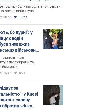
ція склала адмінпротокол.
це події прибули патрульні поліцейські
о
дчо-оперативна група
10,2 т.
26 18:40
ть, бо дурні": у
івцях водій
буса зневажив
їнських військових
латився. Відео
звільнили після
кту з пасажирами та
військових
8,9 т.
26 15:47
лідкує за
альністю": у Києві
ультант салону
и образив жінку