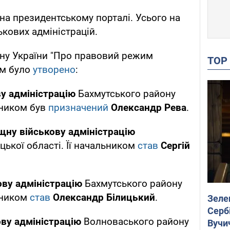
на президентському порталі. Усього на
ькових адміністрацій.
ону України "Про правовий режим
TO
ом було
утворено
:
у адміністрацію
Бахмутського району
ьником був
призначений
Олександр Рева
.
щну військову адміністрацію
ької області. Її начальником
став
Сергій
ову адміністрацію
Бахмутського району
льником
став
Олександр Білицький
.
Зеле
Сербі
ову адміністрацію
Волноваського району
Вучи