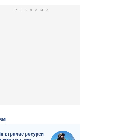
ки
ія втрачає ресурси