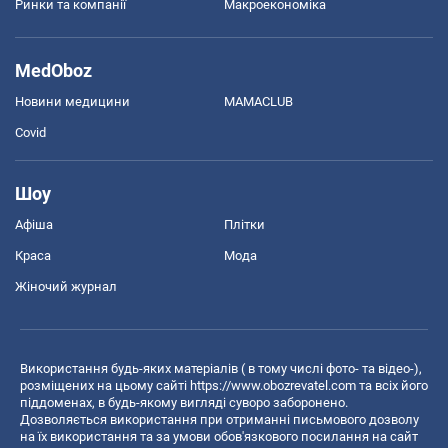
Ринки та компанії
Макроекономіка
MedOboz
Новини медицини
MAMACLUB
Covid
Шоу
Афіша
Плітки
Краса
Мода
Жіночий журнал
Використання будь-яких матеріалів ( в тому числі фото- та відео-),
розміщених на цьому сайті
https://www.obozrevatel.com
та всіх його
піддоменах, в будь-якому вигляді суворо заборонено.
Дозволяється використання при отриманні письмового дозволу
на їх використання та за умови обов'язкового посилання на сайт