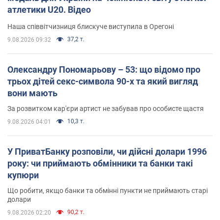
атлетики U20. Відео
Наша співвітчизниця блискуче виступила в Орегоні
37,2 т.
9.08.2026 09:32
Олександру Пономарьову – 53: що відомо про
трьох дітей секс-символа 90-х та який вигляд
вони мають
За розвитком кар'єри артист не забував про особисте щастя
10,3 т.
9.08.2026 04:01
У ПриватБанку розповіли, чи дійсні долари 1996
року: чи приймають обмінники та банки такі
купюри
Що робити, якщо банки та обмінні пункти не приймають старі
долари
90,2 т.
9.08.2026 02:20