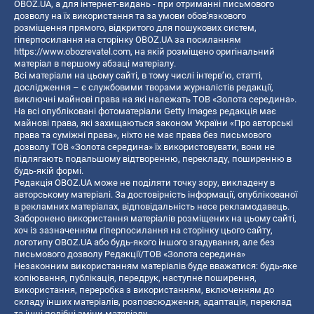
OBOZ.UA, а для інтернет-видань - при отриманні письмового
дозволу на їх використання та за умови обов'язкового
розміщення прямого, відкритого для пошукових систем,
гіперпосилання на сторінку OBOZ.UA за посиланням
https://www.obozrevatel.com
, на якій розміщено оригінальний
матеріал в першому абзаці матеріалу.
Всі матеріали на цьому сайті, в тому числі інтерв’ю, статті,
дослідження – є службовими творами журналістів редакції,
виключні майнові права на які належать ТОВ «Золота середина».
На всі опубліковані фотоматеріали Getty Images редакція має
майнові права, які захищаються законом України «Про авторські
права та суміжні права», ніхто не має права без письмового
дозволу ТОВ «Золота середина» їх використовувати, вони не
підлягають подальшому відтворенню, перекладу, поширенню в
будь-якій формі.
Редакція OBOZ.UA може не поділяти точку зору, викладену в
авторському матеріалі. За достовірність інформації, опублікованої
в рекламних матеріалах, відповідальність несе рекламодавець.
Заборонено використання матеріалів розміщених на цьому сайті,
хоч із зазначенням гіперпосилання на сторінку цього сайту,
логотипу OBOZ.UA або будь-якого іншого згадування, але без
письмового дозволу Редакції/ТОВ «Золота середина»
Незаконним використанням матеріалів буде вважатися: будь-яке
копiювання, публiкацiя, передрук, наступне поширення,
використання, переробка з використанням, включенням до
складу інших матеріалів, розповсюдження, адаптація, переклад
та інші подібні зміни матеріалу.