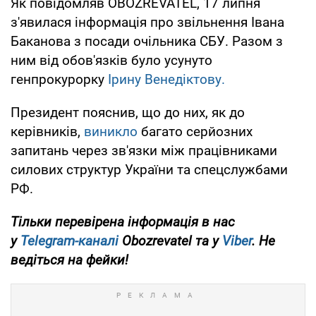
Як повідомляв OBOZREVATEL, 17 липня
з'явилася інформація про звільнення Івана
Баканова з посади очільника СБУ. Разом з
ним від обов'язків було усунуто
генпрокурорку
Ірину Венедіктову.
Президент пояснив, що до них, як до
керівників,
виникло
багато серйозних
запитань через зв'язки між працівниками
силових структур України та спецслужбами
РФ.
Тільки перевірена інформація в нас
у
Telegram-каналі
Obozrevatel та у
Viber
. Не
ведіться на фейки!