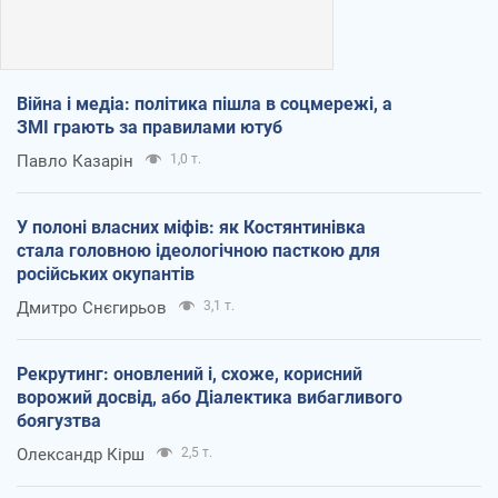
Війна і медіа: політика пішла в соцмережі, а
ЗМІ грають за правилами ютуб
Павло Казарін
1,0 т.
У полоні власних міфів: як Костянтинівка
стала головною ідеологічною пасткою для
російських окупантів
Дмитро Снєгирьов
3,1 т.
Рекрутинг: оновлений і, схоже, корисний
ворожий досвід, або Діалектика вибагливого
боягузтва
Олександр Кірш
2,5 т.