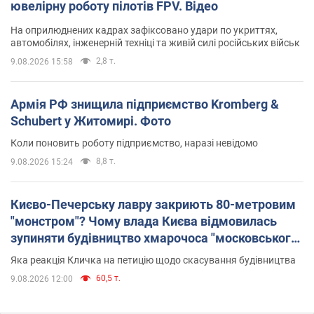
ювелірну роботу пілотів FPV. Відео
На оприлюднених кадрах зафіксовано удари по укриттях,
автомобілях, інженерній техніці та живій силі російських військ
2,8 т.
9.08.2026 15:58
Армія РФ знищила підприємство Kromberg &
Schubert у Житомирі. Фото
Коли поновить роботу підприємство, наразі невідомо
8,8 т.
9.08.2026 15:24
Києво-Печерську лавру закриють 80-метровим
"монстром"? Чому влада Києва відмовилась
зупиняти будівництво хмарочоса "московського
вірянина"
Яка реакція Кличка на петицію щодо скасування будівництва
60,5 т.
9.08.2026 12:00