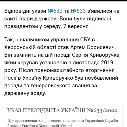
Відповідні укази
№632
та
№633
з'явилися на
сайті глави держави. Вони були підписані
президентом у середу, 7 вересня.
Так, начальником управління СБУ в
Херсонській області став Артем Борисевич.
Він замінить на цій посаді Сергія Криворучка,
який керував установою з листопада 2019
року. Після повномасштабного вторгнення
Росії в Україну Криворучко був позбавлений
посади та генеральського звання за
державну зраду.