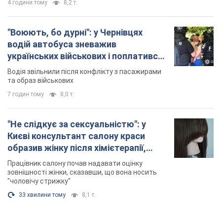
4 години тому
8,2 т.
"Воюють, бо дурні": у Чернівцях
водій автобуса зневажив
українських військових і поплатився.
Відео
Водія звільнили після конфлікту з пасажирами
та образ військових
7 годин тому
8,0 т.
"Не слідкує за сексуальністю": у
Києві консультант салону краси
образив жінку після хімієтерапії,
розгорівся скандал. Фото
Працівник салону почав надавати оцінку
зовнішності жінки, сказавши, що вона носить
"чоловічу стрижку"
33 хвилини тому
8,1 т.