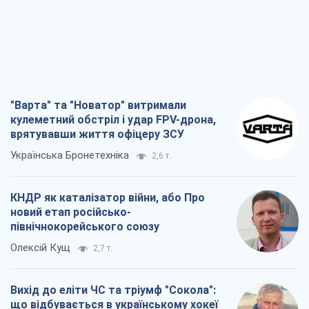
"Варта" та "Новатор" витримали
кулеметний обстріл і удар FPV-дрона,
врятувавши життя офіцеру ЗСУ
Українська Бронетехніка
2,6 т.
КНДР як каталізатор війни, або Про
новий етап російсько-
північнокорейського союзу
Олексій Кущ
2,7 т.
Вихід до еліти ЧС та тріумф "Сокола":
що відбувається в українському хокеї