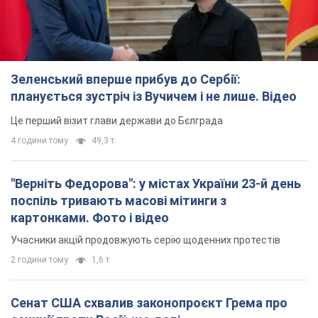
Зеленський вперше прибув до Сербії:
планується зустріч із Вучичем і не лише. Відео
Це перший візит глави держави до Бєлграда
4 години тому
49,3 т.
"Верніть Федорова": у містах України 23-й день
поспіль тривають масові мітинги з
картонками. Фото і відео
Учасники акцій продовжують серію щоденних протестів
2 години тому
1,6 т.
Сенат США схвалив законопроєкт Грема про