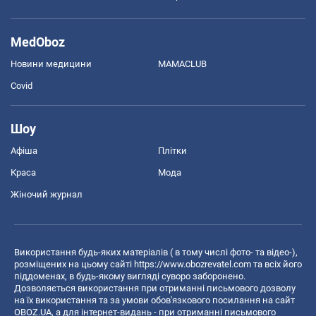
MedOboz
Новини медицини
MAMACLUB
Covid
Шоу
Афіша
Плітки
Краса
Мода
Жіночий журнал
Використання будь-яких матеріалів ( в тому числі фото- та відео-),
розміщених на цьому сайті
https://www.obozrevatel.com
та всіх його
піддоменах, в будь-якому вигляді суворо заборонено.
Дозволяється використання при отриманні письмового дозволу
на їх використання та за умови обов'язкового посилання на сайт
OBOZ.UA, а для інтернет-видань - при отриманні письмового