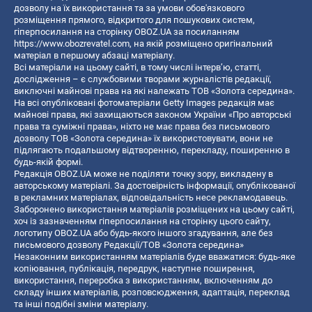
дозволу на їх використання та за умови обов'язкового
розміщення прямого, відкритого для пошукових систем,
гіперпосилання на сторінку OBOZ.UA за посиланням
https://www.obozrevatel.com
, на якій розміщено оригінальний
матеріал в першому абзаці матеріалу.
Всі матеріали на цьому сайті, в тому числі інтерв’ю, статті,
дослідження – є службовими творами журналістів редакції,
виключні майнові права на які належать ТОВ «Золота середина».
На всі опубліковані фотоматеріали Getty Images редакція має
майнові права, які захищаються законом України «Про авторські
права та суміжні права», ніхто не має права без письмового
дозволу ТОВ «Золота середина» їх використовувати, вони не
підлягають подальшому відтворенню, перекладу, поширенню в
будь-якій формі.
Редакція OBOZ.UA може не поділяти точку зору, викладену в
авторському матеріалі. За достовірність інформації, опублікованої
в рекламних матеріалах, відповідальність несе рекламодавець.
Заборонено використання матеріалів розміщених на цьому сайті,
хоч із зазначенням гіперпосилання на сторінку цього сайту,
логотипу OBOZ.UA або будь-якого іншого згадування, але без
письмового дозволу Редакції/ТОВ «Золота середина»
Незаконним використанням матеріалів буде вважатися: будь-яке
копiювання, публiкацiя, передрук, наступне поширення,
використання, переробка з використанням, включенням до
складу інших матеріалів, розповсюдження, адаптація, переклад
та інші подібні зміни матеріалу.