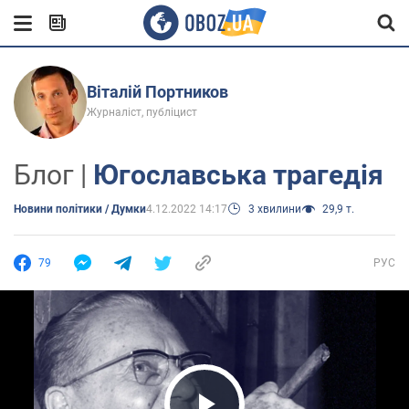
Віталій Портников
Журналіст, публіцист
Блог |
Югославська трагедія
Новини політики / Думки
4.12.2022 14:17
3 хвилини
29,9 т.
79
РУС