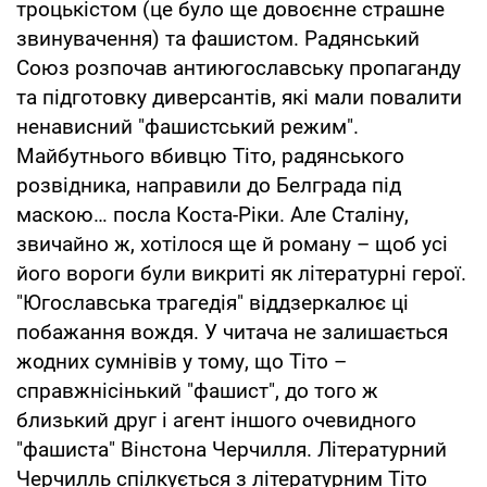
троцькістом (це було ще довоєнне страшне
звинувачення) та фашистом. Радянський
Союз розпочав антиюгославську пропаганду
та підготовку диверсантів, які мали повалити
ненависний "фашистський режим".
Майбутнього вбивцю Тіто, радянського
розвідника, направили до Белграда під
маскою… посла Коста-Ріки. Але Сталіну,
звичайно ж, хотілося ще й роману – щоб усі
його вороги були викриті як літературні герої.
"Югославська трагедія" віддзеркалює ці
побажання вождя. У читача не залишається
жодних сумнівів у тому, що Тіто –
справжнісінький "фашист", до того ж
близький друг і агент іншого очевидного
"фашиста" Вінстона Черчилля. Літературний
Черчилль спілкується з літературним Тіто