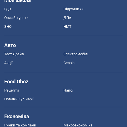
Моя школа
ГДЗ
Підручники
Онлайн уроки
ДПА
ЗНО
НМТ
Авто
Тест Драйв
Електромобілі
Акції
Сервіс
Food Oboz
Рецепти
Напої
Новини Кулінарії
Економіка
Ринки та компанії
Макроекономіка