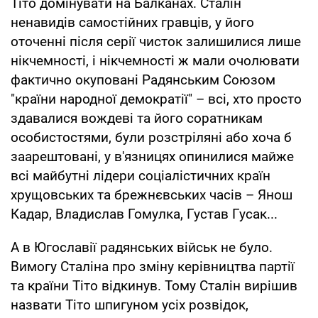
Тіто домінувати на Балканах. Сталін
ненавидів самостійних гравців, у його
оточенні після серії чисток залишилися лише
нікчемності, і нікчемності ж мали очолювати
фактично окуповані Радянським Союзом
"країни народної демократії" – всі, хто просто
здавалися вождеві та його соратникам
особистостями, були розстріляні або хоча б
заарештовані, у в'язницях опинилися майже
всі майбутні лідери соціалістичних країн
хрущовських та брежнєвських часів – Янош
Кадар, Владислав Гомулка, Густав Гусак...
А в Югославії радянських військ не було.
Вимогу Сталіна про зміну керівництва партії
та країни Тіто відкинув. Тому Сталін вирішив
назвати Тіто шпигуном усіх розвідок,