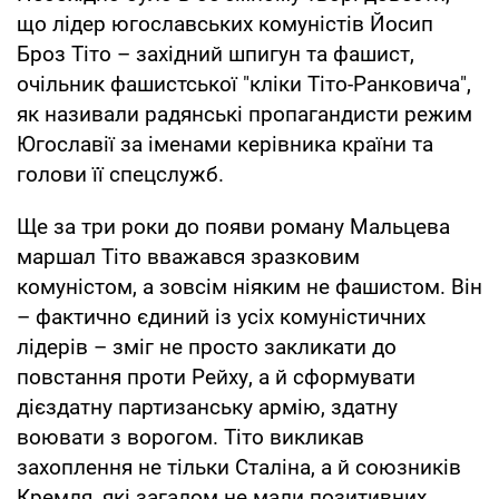
що лідер югославських комуністів Йосип
Броз Тіто – західний шпигун та фашист,
очільник фашистської "кліки Тіто-Ранковича",
як називали радянські пропагандисти режим
Югославії за іменами керівника країни та
голови її спецслужб.
Ще за три роки до появи роману Мальцева
маршал Тіто вважався зразковим
комуністом, а зовсім ніяким не фашистом. Він
– фактично єдиний із усіх комуністичних
лідерів – зміг не просто закликати до
повстання проти Рейху, а й сформувати
дієздатну партизанську армію, здатну
воювати з ворогом. Тіто викликав
захоплення не тільки Сталіна, а й союзників
Кремля, які загалом не мали позитивних