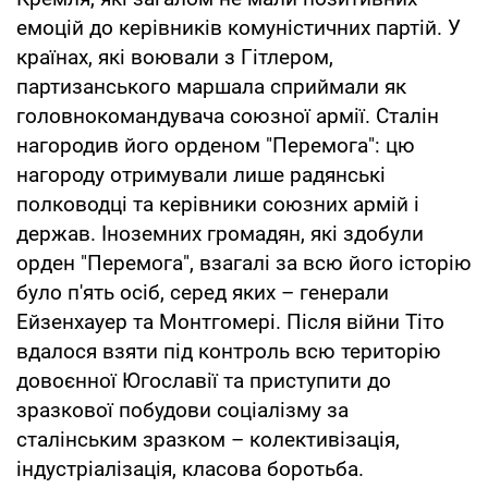
емоцій до керівників комуністичних партій. У
країнах, які воювали з Гітлером,
партизанського маршала сприймали як
головнокомандувача союзної армії. Сталін
нагородив його орденом "Перемога": цю
нагороду отримували лише радянські
полководці та керівники союзних армій і
держав. Іноземних громадян, які здобули
орден "Перемога", взагалі за всю його історію
було п'ять осіб, серед яких – генерали
Ейзенхауер та Монтгомері. Після війни Тіто
вдалося взяти під контроль всю територію
довоєнної Югославії та приступити до
зразкової побудови соціалізму за
сталінським зразком – колективізація,
індустріалізація, класова боротьба.