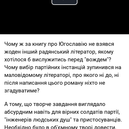
Play Video
Чому ж за книгу про Югославію не взявся
жоден інший радянський літератор, якому
хотілося б вислужитись перед "вождем"?
Чому вибір партійних інстанцій зупинився на
маловідомому літераторі, про якого ні до, ні
після написання цього роману ніхто не
згадуватиме?
А тому, що творче завдання виглядало
абсурдним навіть для вірних солдатів партії,
"інженерів людських душ" та пристосуванців.
Необхідно було в об'ємному творі довести,