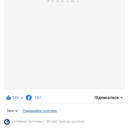
389
107
Підписатися
Теги
Редакційна політика
Новини політики
"Втоми" Заходу росіяни...