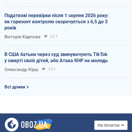
Податкові перевірки після 1 серпня 2026 року:
як горизонт контролю скорочується з 6,5 до 3
років
Вікторія Карпова
2,2 т.
В США батьки через суд звинувачують TikTok
у смерті своїх дітей, або Атака КНР на молодь
Олександр Кірш
1,3 т.
Всі думки
На початок