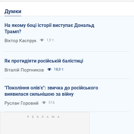
Думки
На якому боці історії виступає Дональд
Трамп?
Віктор Каспрук
1,9 т.
Як протидіяти російській балістиці
Віталій Портников
18,9 т.
"Покоління олів'є": звичка до російського
виявилася сильнішою за війну
Руслан Горовий
516