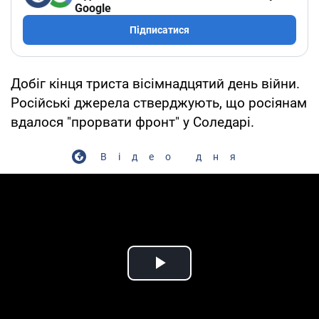
Google
Підписатися
Добіг кінця триста вісімнадцятий день війни.
Російські джерела стверджують, що росіянам
вдалося "прорвати фронт" у Соледарі.
Відео дня
Play Video