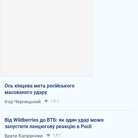
Ось кінцева мета російського
масованого удару
Ігор Чернецький
1,9 т.
Від Wildberries до ВТБ: як один удар може
запустити ланцюгову реакцію в Росії
Брати Капранови
1,8 т.