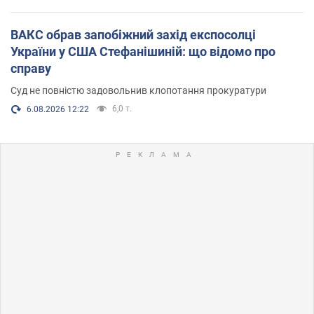
ВАКС обрав запобіжний захід експосолці
України у США Стефанішиній: що відомо про
справу
Суд не повністю задовольнив клопотання прокуратури
6,0 т.
6.08.2026 12:22