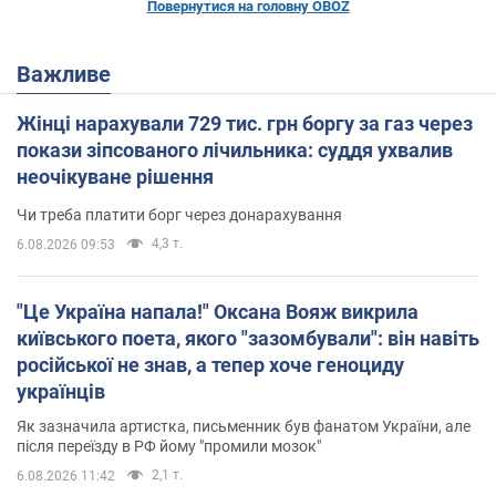
Повернутися на головну OBOZ
Важливе
Жінці нарахували 729 тис. грн боргу за газ через
покази зіпсованого лічильника: суддя ухвалив
неочікуване рішення
Чи треба платити борг через донарахування
4,3 т.
6.08.2026 09:53
"Це Україна напала!" Оксана Вояж викрила
київського поета, якого "зазомбували": він навіть
російської не знав, а тепер хоче геноциду
українців
Як зазначила артистка, письменник був фанатом України, але
після переїзду в РФ йому "промили мозок"
2,1 т.
6.08.2026 11:42