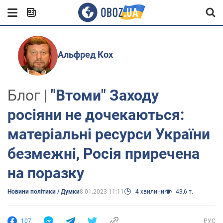
Альфред Кох
Блог |
"Втоми" Заходу
росіяни не дочекаються:
матеріальні ресурси України
безмежні, Росія приречена
на поразку
Новини політики / Думки
8.01.2023 11:11
4 хвилини
43,6 т.
107
РУС