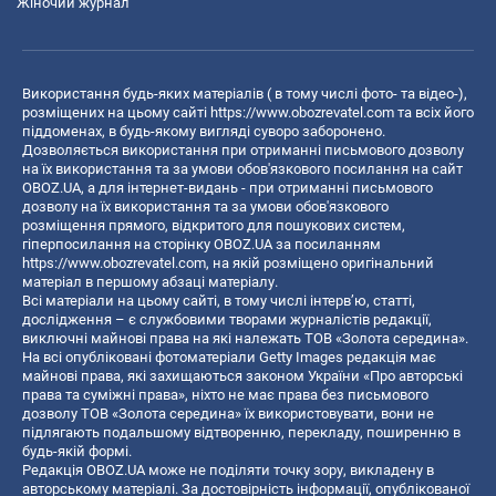
Жіночий журнал
Використання будь-яких матеріалів ( в тому числі фото- та відео-),
розміщених на цьому сайті
https://www.obozrevatel.com
та всіх його
піддоменах, в будь-якому вигляді суворо заборонено.
Дозволяється використання при отриманні письмового дозволу
на їх використання та за умови обов'язкового посилання на сайт
OBOZ.UA, а для інтернет-видань - при отриманні письмового
дозволу на їх використання та за умови обов'язкового
розміщення прямого, відкритого для пошукових систем,
гіперпосилання на сторінку OBOZ.UA за посиланням
https://www.obozrevatel.com
, на якій розміщено оригінальний
матеріал в першому абзаці матеріалу.
Всі матеріали на цьому сайті, в тому числі інтерв’ю, статті,
дослідження – є службовими творами журналістів редакції,
виключні майнові права на які належать ТОВ «Золота середина».
На всі опубліковані фотоматеріали Getty Images редакція має
майнові права, які захищаються законом України «Про авторські
права та суміжні права», ніхто не має права без письмового
дозволу ТОВ «Золота середина» їх використовувати, вони не
підлягають подальшому відтворенню, перекладу, поширенню в
будь-якій формі.
Редакція OBOZ.UA може не поділяти точку зору, викладену в
авторському матеріалі. За достовірність інформації, опублікованої