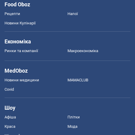
Food Oboz
Рецепти
Напої
Новини Кулінарії
Економіка
Ринки та компанії
Макроекономіка
MedOboz
Новини медицини
MAMACLUB
Covid
Шоу
Афіша
Плітки
Краса
Мода