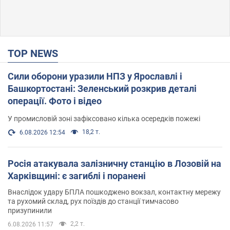
TOP NEWS
Сили оборони уразили НПЗ у Ярославлі і
Башкортостані: Зеленський розкрив деталі
операції. Фото і відео
У промисловій зоні зафіксовано кілька осередків пожежі
18,2 т.
6.08.2026 12:54
Росія атакувала залізничну станцію в Лозовій на
Харківщині: є загиблі і поранені
Внаслідок удару БПЛА пошкоджено вокзал, контактну мережу
та рухомий склад, рух поїздів до станції тимчасово
призупинили
2,2 т.
6.08.2026 11:57