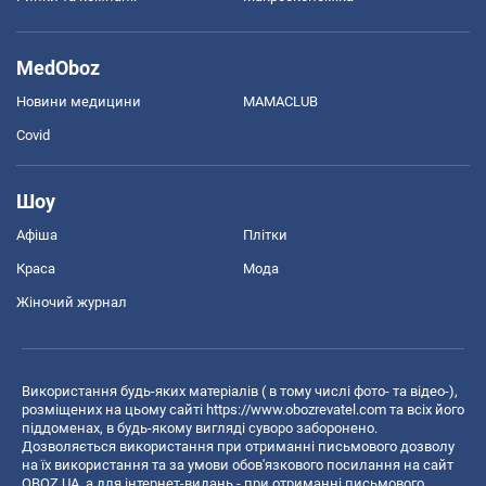
MedOboz
Новини медицини
MAMACLUB
Covid
Шоу
Афіша
Плітки
Краса
Мода
Жіночий журнал
Використання будь-яких матеріалів ( в тому числі фото- та відео-),
розміщених на цьому сайті
https://www.obozrevatel.com
та всіх його
піддоменах, в будь-якому вигляді суворо заборонено.
Дозволяється використання при отриманні письмового дозволу
на їх використання та за умови обов'язкового посилання на сайт
OBOZ.UA, а для інтернет-видань - при отриманні письмового