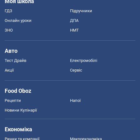
Моя школа
ГДЗ
Підручники
Онлайн уроки
ДПА
ЗНО
НМТ
Авто
Тест Драйв
Електромобілі
Акції
Сервіс
Food Oboz
Рецепти
Напої
Новини Кулінарії
Економіка
Ринки та компанії
Макроекономіка