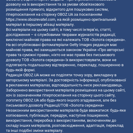
дозволу на їх використання та за умови обов'язкового
розміщення прямого, відкритого для пошукових систем,
гіперпосилання на сторінку OBOZ.UA за посиланням
https://www.obozrevatel.com
, на якій розміщено оригінальний
матеріал в першому абзаці матеріалу.
Всі матеріали на цьому сайті, в тому числі інтерв’ю, статті,
дослідження – є службовими творами журналістів редакції,
виключні майнові права на які належать ТОВ «Золота середина».
На всі опубліковані фотоматеріали Getty Images редакція має
майнові права, які захищаються законом України «Про авторські
права та суміжні права», ніхто не має права без письмового
дозволу ТОВ «Золота середина» їх використовувати, вони не
підлягають подальшому відтворенню, перекладу, поширенню в
будь-якій формі.
Редакція OBOZ.UA може не поділяти точку зору, викладену в
авторському матеріалі. За достовірність інформації, опублікованої
в рекламних матеріалах, відповідальність несе рекламодавець.
Заборонено використання матеріалів розміщених на цьому сайті,
хоч із зазначенням гіперпосилання на сторінку цього сайту,
логотипу OBOZ.UA або будь-якого іншого згадування, але без
письмового дозволу Редакції/ТОВ «Золота середина»
Незаконним використанням матеріалів буде вважатися: будь-яке
копiювання, публiкацiя, передрук, наступне поширення,
використання, переробка з використанням, включенням до
складу інших матеріалів, розповсюдження, адаптація, переклад
та інші подібні зміни матеріалу.