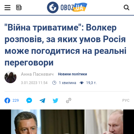
"Війна триватиме": Волкер
розповів, за яких умов Росія
може погодитися на реальні
переговори
Анна Паскевич
Новини політики
3.01.2023 11:54
1 хвилина
19,3 т.
229
РУС