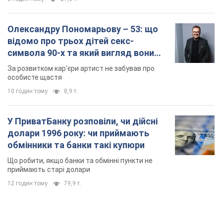
Олександру Пономарьову – 53: що
відомо про трьох дітей секс-
символа 90-х та який вигляд вони
мають
За розвитком кар'єри артист не забував про
особисте щастя
10 годин тому
8,9 т.
У ПриватБанку розповіли, чи дійсні
долари 1996 року: чи приймають
обмінники та банки такі купюри
Що робити, якщо банки та обмінні пункти не
приймають старі долари
12 годин тому
79,9 т.