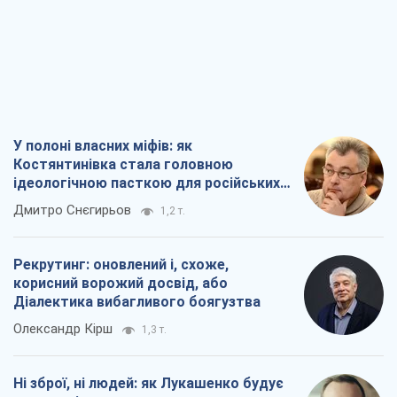
У полоні власних міфів: як
Костянтинівка стала головною
ідеологічною пасткою для російських
окупантів
Дмитро Снєгирьов
1,2 т.
Рекрутинг: оновлений і, схоже,
корисний ворожий досвід, або
Діалектика вибагливого боягузтва
Олександр Кірш
1,3 т.
Ні зброї, ні людей: як Лукашенко будує