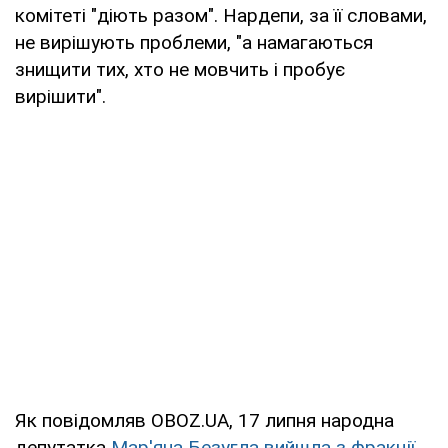
комітеті "діють разом". Нардепи, за її словами,
не вирішують проблеми, "а намагаються
знищити тих, хто не мовчить і пробує
вирішити".
Як повідомляв OBOZ.UA, 17 липня народна
депутатка
Мар'яна Безугла вийшла з фракції