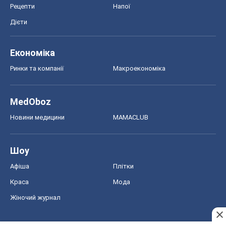
Рецепти
Напої
Дієти
Економіка
Ринки та компанії
Макроекономіка
MedOboz
Новини медицини
MAMACLUB
Шоу
Афіша
Плітки
Краса
Мода
Жіночий журнал