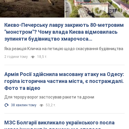
Києво-Печерську лавру закриють 80-метровим
"монстром"? Чому влада Києва відмовилась
зупиняти будівництво хмарочоса
"московського вірянина"
Яка реакція Кличка на петицію щодо скасування будівництва
2 години тому
18,5 т.
Армія Росії здійснила масовану атаку на Одесу:
горіла історична частина міста, є постраждалі.
Фото та відео
Для терору ворог застосував ракети та дрони
38 хвилин тому
53,2 т.
МЗС Болгарії викликало українського посла