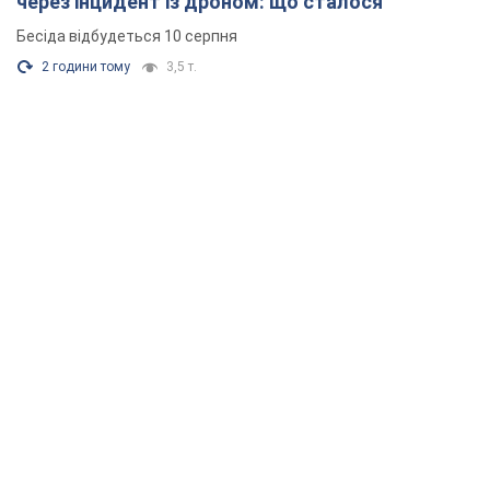
через інцидент із дроном: що сталося
Бесіда відбудеться 10 серпня
2 години тому
3,5 т.