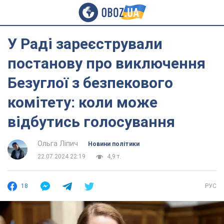
У Раді зареєстрували
постанову про виключення
Безуглої з безпекового
комітету: коли може
відбутись голосування
Ольга Ліпич
Новини політики
22.07.2024 22:19
4,9 т.
18
РУС