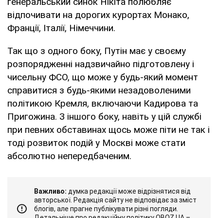
генеральський синок Нікіта полюбляє
відпочивати на дорогих курортах Монако,
Франції, Італії, Німеччини.
Так що з одного боку, Путін має у своєму
розпорядженні надзвичайно підготовлену і
чисельну ФСО, що може у будь-який момент
справитися з будь-якими незадоволеними
політикою Кремля, включаючи Кадирова та
Пригожина. З іншого боку, навіть у цій службі
при певних обставинах щось може піти не так і
тоді розвиток подій у Москві може стати
абсолютно непередбаченим.
Важливо:
думка редакції може відрізнятися від
авторської. Редакція сайту не відповідає за зміст
блогів, але прагне публікувати різні погляди.
Детальніше про редакційну політику OBOZ.UA –