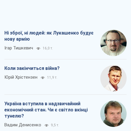
Ні зброї, ні людей: як Лукашенко будує
нову армію
Ігар Тишкевич
16,0 т.
Коли закінчиться війна?
Юрій Хрістензен
11,9 т.
Україна вступила в надзвичайний
економічний стан. Чи є світло вкінці
тунелю?
Вадим Денисенко
9,5 т.