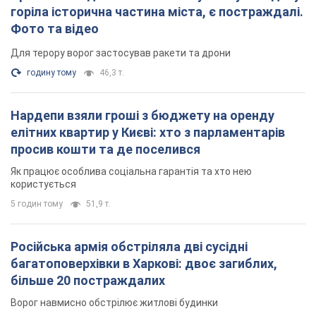
горіла історична частина міста, є постраждалі.
Фото та відео
Для терору ворог застосував ракети та дрони
годину тому
46,3 т.
Нардепи взяли гроші з бюджету на оренду
елітних квартир у Києві: хто з парламентарів
просив кошти та де поселився
Як працює особлива соціальна гарантія та хто нею
користується
5 годин тому
51,9 т.
Російська армія обстріляла дві сусідні
багатоповерхівки в Харкові: двоє загиблих,
більше 20 постраждалих
Ворог навмисно обстрілює житлові будинки