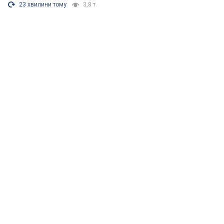
23 хвилини тому
3,8 т.