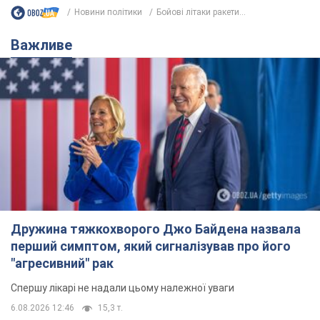
Новини політики
Бойові літаки ракети...
Важливе
Дружина тяжкохворого Джо Байдена назвала
перший симптом, який сигналізував про його
"агресивний" рак
Спершу лікарі не надали цьому належної уваги
6.08.2026 12:46
15,3 т.