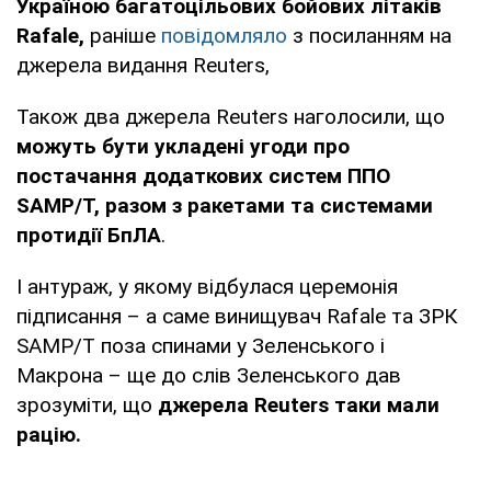
Україною багатоцільових бойових літаків
Rafale,
раніше
повідомляло
з посиланням на
джерела видання Reuters,
Також два джерела Reuters наголосили, що
можуть бути укладені угоди про
постачання додаткових систем ППО
SAMP/T, разом з ракетами та системами
протидії БпЛА
.
І антураж, у якому відбулася церемонія
підписання – а саме винищувач Rafale та ЗРК
SAMP/T поза спинами у Зеленського і
Макрона – ще до слів Зеленського дав
зрозуміти, що
джерела Reuters таки мали
рацію.