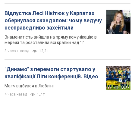
Відпустка Лесі Нікітюк у Карпатах
обернулася скандалом: чому ведучу
несправедливо захейтили
Знаменитість вийшла на пряму комунікацію в
мережі та розставила всі крапки над "і"
8 часов назад
12,2 т.
"Динамо" з перемоги стартувало у
кваліфікації Ліги конференцій. Відео
Матч відбувся в Любліні
4 часа назад
1,7 т.