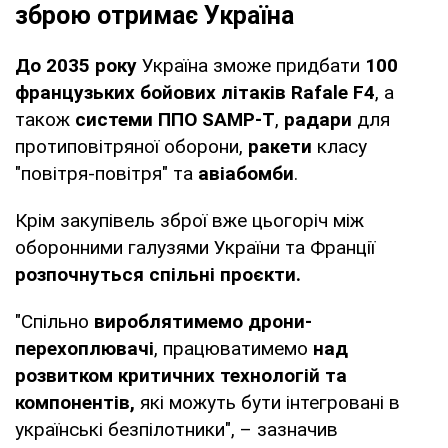
зброю отримає Україна
До 2035 року
Україна зможе придбати
100
французьких бойових літаків Rafale F4
, а
також
системи ППО SAMP-T
,
радари
для
протиповітряної оборони,
ракети
класу
"повітря-повітря" та
авіабомби
.
Крім закупівель зброї вже цьогоріч між
оборонними галузями України та Франції
розпочнуться спільні проєкти.
"Спільно
вироблятимемо дрони-
перехоплювачі
, працюватимемо
над
розвитком критичних технологій та
компонентів,
які можуть бути інтегровані в
українські безпілотники", – зазначив