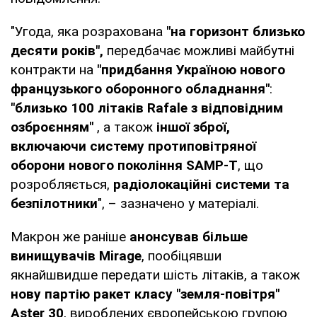
"Угода, яка розрахована
"на горизонт близько
десяти років",
передбачає можливі майбутні
контракти на
"придбання Україною нового
французького оборонного обладнання"
:
"близько 100 літаків Rafale з відповідним
озброєнням"
, а також
іншої зброї,
включаючи систему протиповітряної
оборони нового покоління SAMP-T
, що
розробляється,
радіолокаційні системи та
безпілотники
", – зазначено у матеріалі.
Макрон же раніше
анонсував більше
винищувачів Mirage
, пообіцявши
якнайшвидше передати шість літаків, а також
нову партію ракет класу "земля-повітря"
Aster 30
, вироблених європейською групою