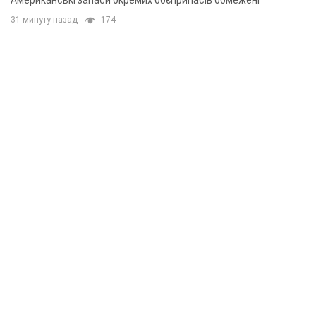
Американські запаси окремих боєприпасів обмежені
31 минуту назад
174