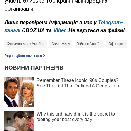
участь близько 100 країн і міжнародних
організацій.
Лише перевірена інформація в нас у
Telegram-
каналі
OBOZ.UA та
Viber
. Не ведіться на фейки!
Формула миру України
Саміт миру
Війна в Україні
Офіс президе
Редакційна політика