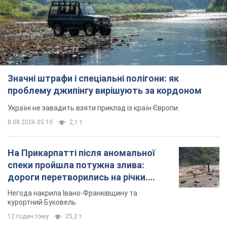
Україні не завадить взяти приклад із країн Європи
8.08.2026 05:10
2,1 т.
На Прикарпатті після аномальної
спеки пройшла потужна злива:
дороги перетворились на річки.
Відео
Негода накрила Івано-Франківщину та
курортний Буковель
12 годин тому
25,2 т.
Жінці нарахували 729 тис. грн боргу
за газ через покази зіпсованого
лічильника: суддя ухвалив
неочікуване рішення
Чи треба платити борг через донарахування
7 годин тому
30,9 т.