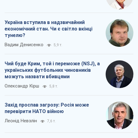
Чий буде Крим, той і переможе (NSJ), а
українських футбольних чиновників
можуть назвати вбивцями
Олександр Кірш
5,8 т.
Захід проспав загрозу: Росія може
перевірити НАТО війною
Леонід Невзлін
7,6 т.
Всі думки
Про компанію
Команда
Правова інформація
Політика конфіденційності