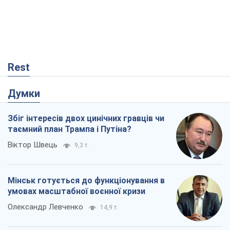
Збіг інтересів двох цинічних гравців чи
таємний план Трампа і Путіна?
Віктор Швець
9,3 т.
Мінськ готується до функціонування в
умовах масштабної воєнної кризи
Олександр Левченко
14,9 т.
Ні зброї, ні людей: як Лукашенко будує
нову армію
Ігар Тишкевич
12,6 т.