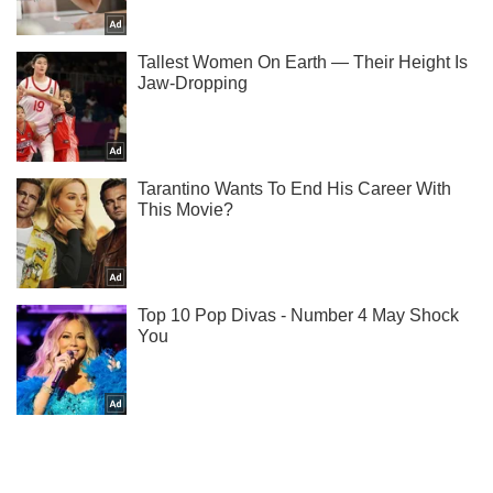
Підпишись на наш Telegram. Надсилаємо лише "гарячі"
новини!