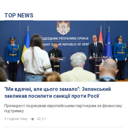
"Ми вдячні, але цього замало": Зеленський
закликав посилити санкції проти Росії
Президент подякував європейським партнерам за фінансову
підтримку
3 години тому
42,3 т.
Українська гімнастка вразила президента США
і вперше почула "Слава Україні"! Як склалася
доля Подкопаєвої, яка 30 років тому виграла
"золото" Олімпіади
У фанатів донеччанки зберігся великий шматок килимового
покриття з надписом "Атланта-1996"
3 години тому
10,7 т.