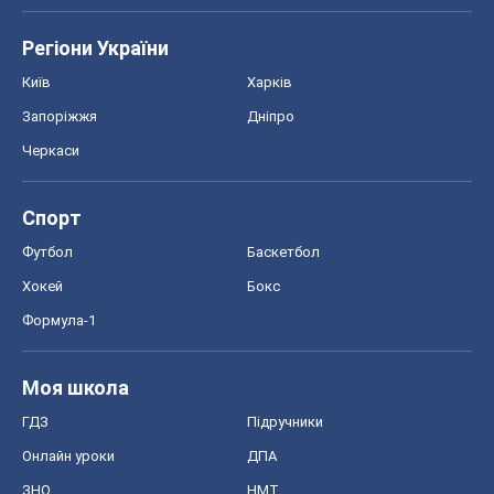
Футбол
Баскетбол
Хокей
Бокс
Формула-1
Моя школа
ГДЗ
Підручники
Онлайн уроки
ДПА
ЗНО
НМТ
СНД посібники
Авто
Тест Драйв
Електромобілі
Акції
Сервіс