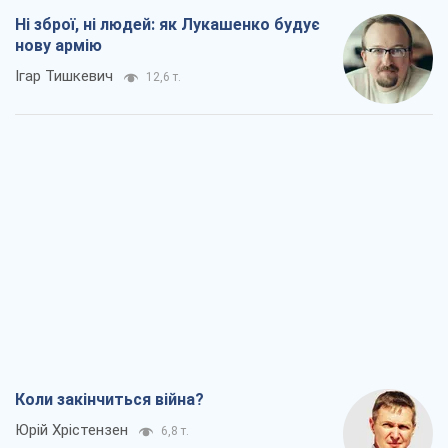
Коли закінчиться війна?
Юрій Хрістензен
6,8 т.
Україна вступила в надзвичайний
економічний стан. Чи є світло вкінці
тунелю?
Вадим Денисенко
5,9 т.