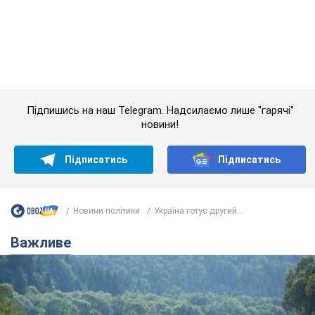
Підписатись
Підписатись
Новини політики
Україна готує другий...
Важливе
Значні штрафи і спеціальні полігони: як
проблему джипінгу вирішують за кордоном