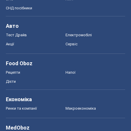
Food Oboz
Рецепти
Напої
Дієти
Економіка
Ринки та компанії
Макроекономіка
MedOboz
Новини медицини
MAMACLUB
Шоу
Афіша
Плітки
Краса
Мода
Жіночий журнал