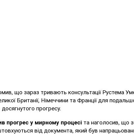
омив, що зараз тривають консультації Рустема Ум
еликої Британії, Німеччини та Франції для подальш
и досягнутого прогресу.
ив прогрес у мирному процесі
та наголосив, що 
товхуються від документа, який був напрацьовани