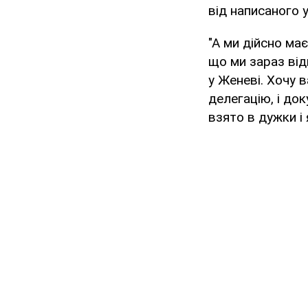
від написаного 
"А ми дійсно ма
що ми зараз від
у Женеві. Хочу 
делегацію, і док
взято в дужки і 