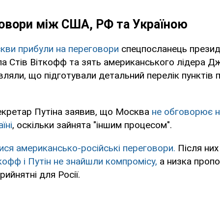
овори між США, РФ та Україною
кви прибули на переговори
спецпосланець прези
а Стів Віткофф та зять американського лідера Д
вляли, що підготували детальний перелік пунктів п
екретар Путіна заявив, що Москва
не обговорює н
їні
, оскільки зайнята "іншим процесом".
ися американсько-російські переговори.
Після ни
кофф і Путін не знайшли компромісу,
а низка проп
ийнятні для Росії.