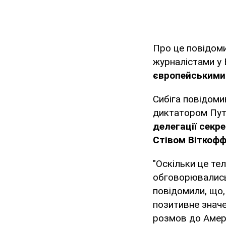
Про це повідоми
журналістами у 
європейськими
Сибіга повідомив
диктатором Пут
делегації секр
Стівом Віткофф
"Оскільки це те
обговорювались 
повідомили, що,
позитивне значе
розмов до Амери