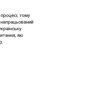
 процесі, тому
в напрацьований
українську
итання, які
р.