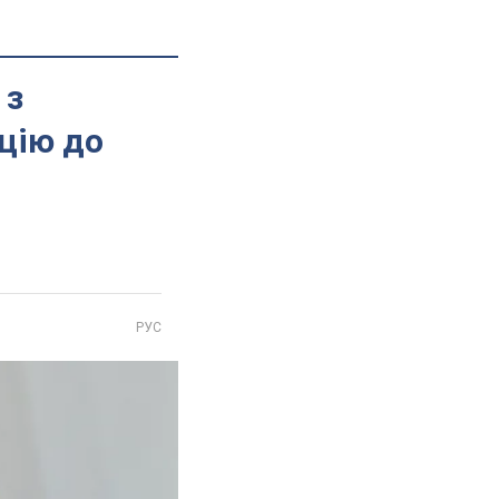
 з
цію до
РУС