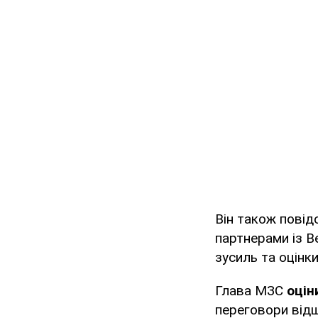
Він також повід
партнерами із В
зусиль та оцінк
Глава МЗС
оцін
переговори відш