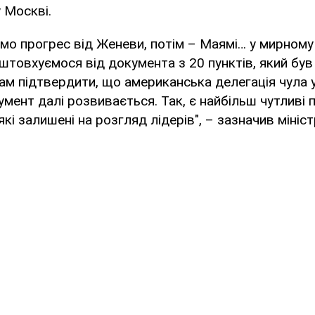
у Москві.
ємо прогрес від Женеви, потім – Маямі… у мирному
штовхуємося від документа з 20 пунктів, який бу
вам підтвердити, що американська делегація чула 
умент далі розвивається. Так, є найбільш чутливі п
які залишені на розгляд лідерів", – зазначив мініст