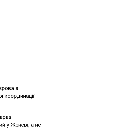
єрова з
ої координації
зараз
й у Женеві, а не