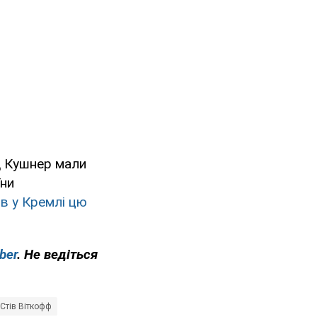
д Кушнер мали
їни
в у Кремлі цю
ber
. Не ведіться
Стів Віткофф