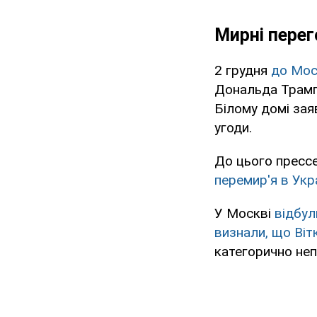
Мирні перег
2 грудня
до Мос
Дональда Трамп
Білому домі зая
угоди.
До цього пресс
перемир'я в Укра
У Москві
відбул
визнали, що Віт
категорично непр