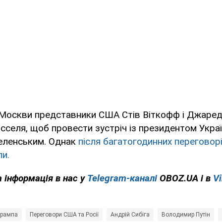
о Москви представники США Стів Віткофф і Джаре
сселя, щоб провести зустріч із президентом Укра
ленським. Однак
після багатогодинних переговорі
ли.
 інформація в нас у
Telegram-каналі
OBOZ.UA і в
Vi
Трампа
Переговори США та Росії
Андрій Сибіга
Володимир Путін