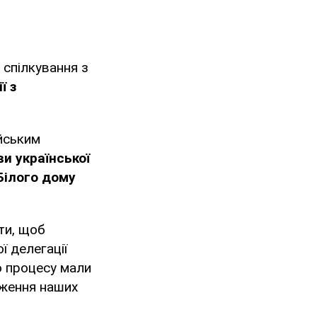
 спілкування з
ї з
ійським
и української
Білого дому
ти, щоб
ї делегації
о процесу мали
вження наших