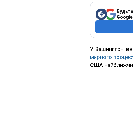
Будьте
Google
У Вашингтоні в
мирного процес
США
найближчим