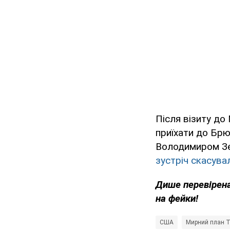
Після візиту д
приїхати до Брю
Володимиром Зе
зустріч скасува
Дише перевірена
на фейки!
США
Мирний план 