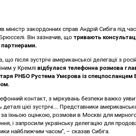
в міністр закордонних справ Андрій Сибіга під час
Брюсселі. Він зазначив, що
тривають консультаці
 партнерами.
, що після зустрічі американської делегації з рос
іним у Кремлі
відбулася телефонна розмова глав
етаря РНБО Рустема Умєрова із спецпосланцем 
ом.
лефонний контакт, з міркувань безпеки важко уяви
деталі цієї зустрічі…. Представники американсько
 за їхньою оцінкою, розмови в Москві для мирног
ння, і запросили українську делегацію для продо
ки найближчим часом", – сказав Сибіга.