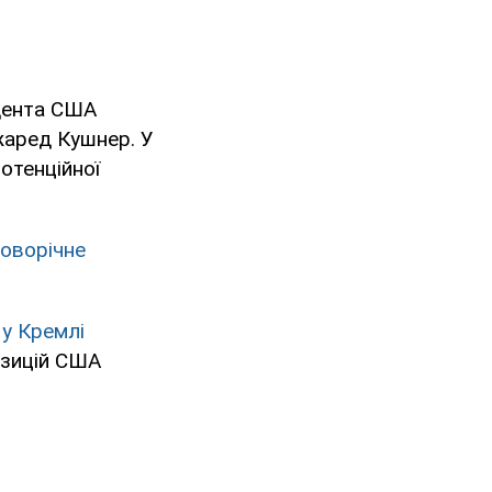
дента США
жаред Кушнер. У
отенційної
оворічне
х
у Кремлі
озицій США