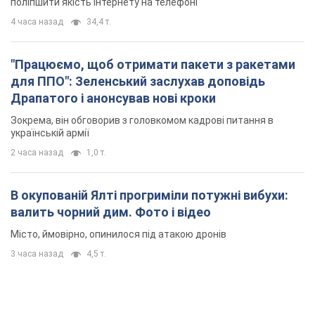
поліпшити якість інтернету на телефоні
4 часа назад
34,4 т.
"Працюємо, щоб отримати пакети з ракетами
для ППО": Зеленський заслухав доповідь
Драпатого і анонсував нові кроки
Зокрема, він обговорив з головкомом кадрові питання в
українській армії
2 часа назад
1,0 т.
В окупованій Ялті прогриміли потужні вибухи:
валить чорний дим. Фото і відео
Місто, ймовірно, опинилося під атакою дронів
3 часа назад
4,5 т.