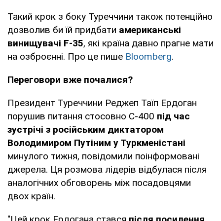
Такий крок з боку Туреччини також потенційно
дозволив би їй придбати
американські
винищувачі F-35
, які країна давно прагне мати
на озброєнні. Про це пише
Bloomberg
.
Переговори вже почалися?
Президент Туреччини Реджеп Таїп Ердоган
порушив питання стосовно С-400
під час
зустрічі з російським диктатором
Володимиром Путіним у Туркменістані
минулого тижня, повідомили поінформовані
джерела. Ця розмова лідерів відбулася після
аналогічних обговорень між посадовцями
двох країн.
"Цей крок Ердогана стався
після посилення