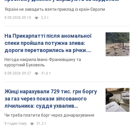
Україні не завадить взяти приклад із країн Європи
8.08.2026 05:10
2,3 т.
На Прикарпатті після аномальної
спеки пройшла потужна злива:
дороги перетворились на річки.
Відео
Негода накрила Івано-Франківщину та
курортний Буковель
8.08.2026 09:27
31,6 т.
Жінці нарахували 729 тис. грн боргу
за газ через покази зіпсованого
лічильника: суддя ухвалив
неочікуване рішення
Чи треба платити борг через донарахування
9 годин тому
31,3 т.