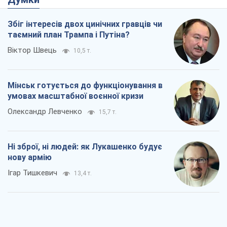
Збіг інтересів двох цинічних гравців чи
таємний план Трампа і Путіна?
Віктор Швець
10,5 т.
Мінськ готується до функціонування в
умовах масштабної воєнної кризи
Олександр Левченко
15,7 т.
Ні зброї, ні людей: як Лукашенко будує
нову армію
Ігар Тишкевич
13,4 т.