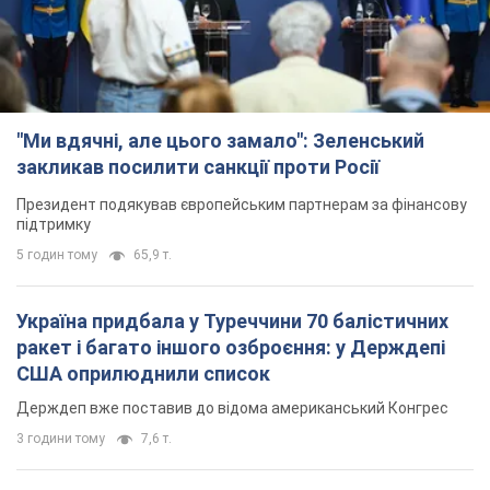
"Ми вдячні, але цього замало": Зеленський
закликав посилити санкції проти Росії
Президент подякував європейським партнерам за фінансову
підтримку
5 годин тому
65,9 т.
Україна придбала у Туреччини 70 балістичних
ракет і багато іншого озброєння: у Держдепі
США оприлюднили список
Держдеп вже поставив до відома американський Конгрес
3 години тому
7,6 т.