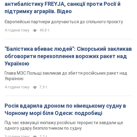
антибалістику FREYJA, санкції проти Росії й
підтримку аграріїв. Відео
Європейські партнери долучаються до спільного проєкту
4 години тому
49,8 т.
"Балістика вбиває людей": Сікорський закликав
обговорити перехоплення ворожих ракет над
Україною
Глава МЗС Польщі закликав до збиття російських ракет над
Україною
4 години тому
7,9 т.
Росія вдарила дроном по німецькому судну в
Чорному морі біля Одеси: подробиці
Під час евакуації екіпажу російські терористи завдали ще
одного удару безпілотником по судну
3 години тому
2,2 т.