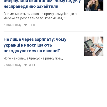
обернулася скандалом: чому ведучу
несправедливо захейтили
Знаменитість вийшла на пряму комунікацію в
мережі та розставила всі крапки над "і"
7 годин тому
11,8 т.
Не лише через зарплату: чому
українці не поспішають
погоджуватися на вакансії
Чого найбільше бракує на ринку праці
9 годин тому
3,1 т.