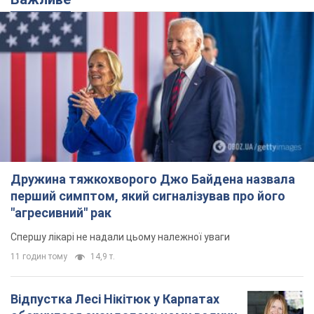
Дружина тяжкохворого Джо Байдена назвала
перший симптом, який сигналізував про його
"агресивний" рак
Спершу лікарі не надали цьому належної уваги
11 годин тому
14,9 т.
Відпустка Лесі Нікітюк у Карпатах