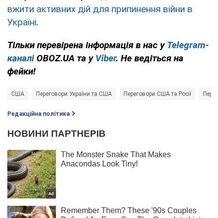
вжити активних дій для припинення війни в
Україні
.
Тільки перевірена інформація в нас у
Telegram-
каналі
OBOZ.UA та у
Viber
. Не ведіться на
фейки!
США
Переговори України та США
Переговори США та Росії
Перег
Редакційна політика