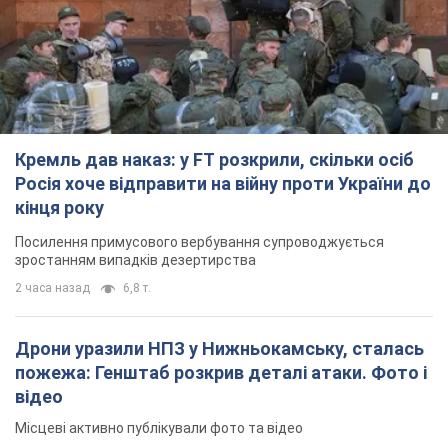
Кремль дав наказ: у FT розкрили, скільки осіб
Росія хоче відправити на війну проти України до
кінця року
Посилення примусового вербування супроводжується
зростанням випадків дезертирства
2 часа назад
6,8 т.
Дрони уразили НПЗ у Нижньокамську, сталась
пожежа: Генштаб розкрив деталі атаки. Фото і
відео
Місцеві активно публікували фото та відео