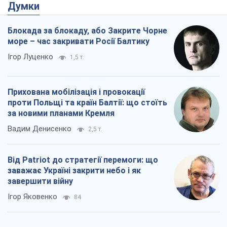
Думки
Блокада за блокаду, або Закрите Чорне
море – час закривати Росії Балтику
Ігор Луценко
1,5 т.
Прихована мобілізація і провокації
проти Польщі та країн Балтії: що стоїть
за новими планами Кремля
Вадим Денисенко
2,5 т.
Від Patriot до стратегії перемоги: що
заважає Україні закрити небо і як
завершити війну
Ігор Яковенко
84