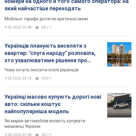
номери на одного й того самого оператора: на
який найчастіше переходять
Мобільні тарифи досягли критичної межі
9.08.2026 23:48
68,1 т.
Українців планують виселяти з
квартир: "слуга народу" розповіла,
хто ухвалюватиме рішення про
знесення будинків
Чому хочуть зносити оселі українців
9.08.2026 23:18
60,6 т.
Українці масово купують дорогі нові
авто: скільки коштує
найпопулярніша модель
Які марки автомобілів воліють купувати
мешканці України
9.08.2026 22:48
38,7 т.