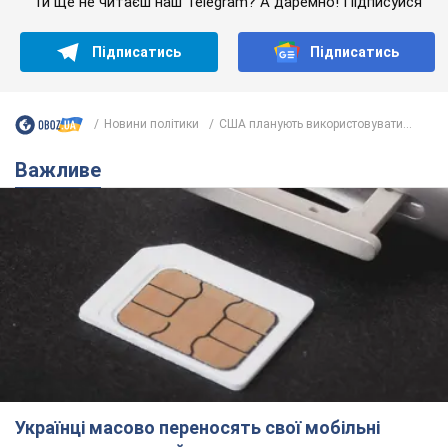
Ти ще не читаєш наш Telegram? А даремно! Підписуйся
Підписатись
Підписатись
Новини політики
США планують використовувати...
Важливе
Українці масово переносять свої мобільні