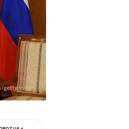
 OBOZ.UA у