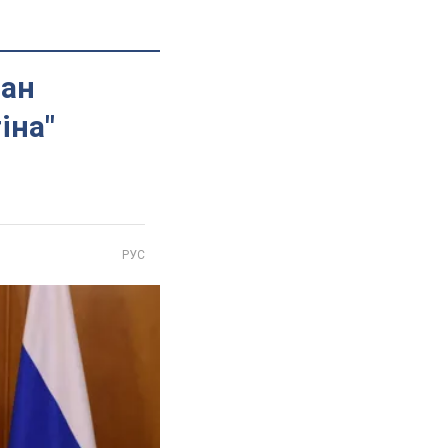
лан
іна"
РУС