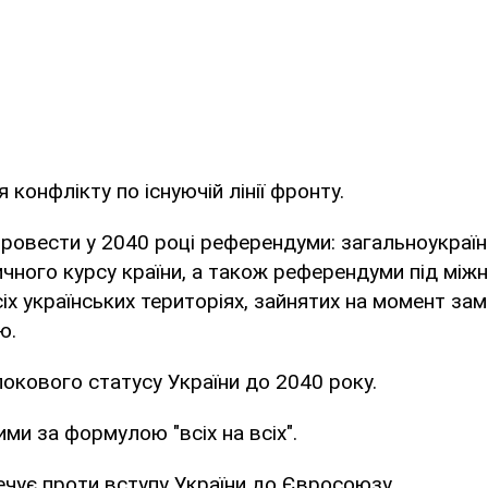
 конфлікту по існуючій лінії фронту.
 провести у 2040 році референдуми: загальноукраї
чного курсу країни, а також референдуми під між
іх українських територіях, зайнятих на момент з
ю.
блокового статусу України до 2040 року.
ими за формулою "всіх на всіх".
еречує проти вступу України до Євросоюзу.