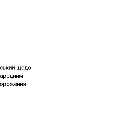
нський щодо
народним
амороження