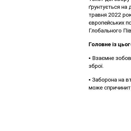
ґрунтується на 
травня 2022 рок
європейських по
Глобального Пів
Головне із цьо
▪️ Взаємне зобо
зброї.
▪️ Заборона на в
може спричинити