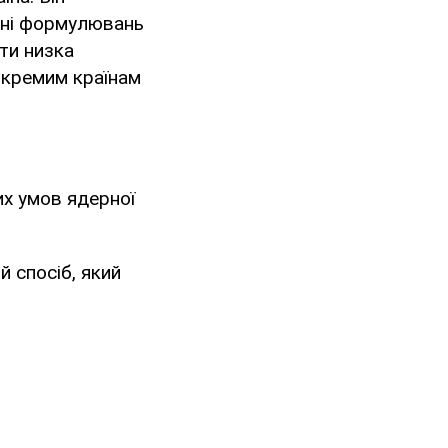
тині формулювань
ти низка
окремим країнам
их умов ядерної
й спосіб, який