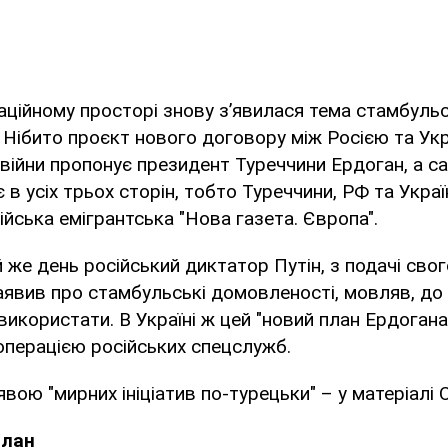
ційному просторі знову з’явилася тема стамбуль
Нібито проєкт нового договору між Росією та Ук
ійни пропонує президент Туреччини Ердоган, а с
 в усіх трьох сторін, тобто Туреччини, РФ та Украї
ійська емігрантська "Нова газета. Європа".
й же день російський диктатор Путін, з подачі сво
аявив про стамбульські домовленості, мовляв, до
використати. В Україні ж цей "новий план Ердогана
операцією російських спецслужб.
явою "мирних ініціатив по-турецьки" – у матеріалі
план