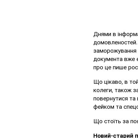
Днями в інформа
домовленостей. 
заморожування в
документа вже є
про це пише рос
Що цікаво, в то
колеги, також з
повернутися та 
фейком та спец
Що стоїть за по
Новий-старий 