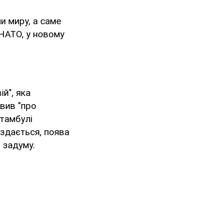
и миру, а саме
 НАТО, у новому
ій", яка
вив "про
Стамбулі
здається, поява
 задуму.