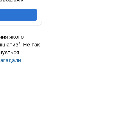
ння якого
іціатив". Не так
онується
 нагадали