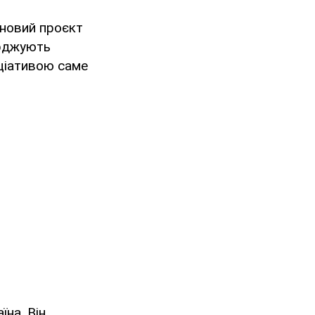
 новий проєкт
ерджують
іціативою саме
їна. Він