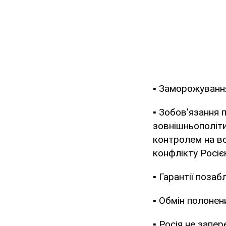
▪️ Заморожування
▪️ Зобов'язання
зовнішньополіти
контролем на вс
конфлікту Росіє
▪️ Гарантії поза
▪️ Обмін полонен
▪️ Росія не зап