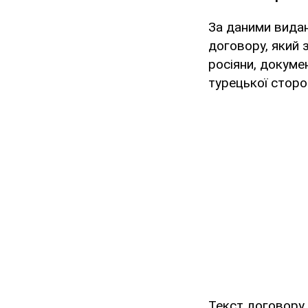
За даними видан
договору, який 
росіяни, докуме
турецької сторо
Текст договору 