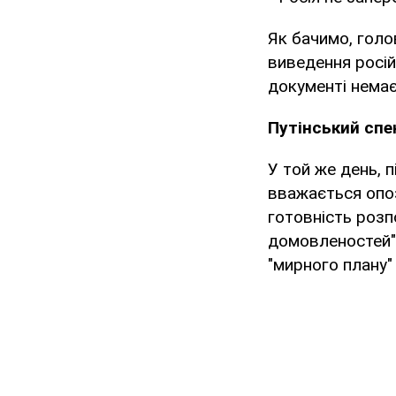
Як бачимо, голо
виведення російс
документі немає
Путінський спе
У той же день, п
вважається опо
готовність розп
домовленостей".
"мирного плану"