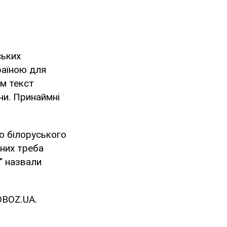
ських
раїною для
ам текст
ни. Принаймні
го білоруського
 них треба
" назвали
 OBOZ.UA.