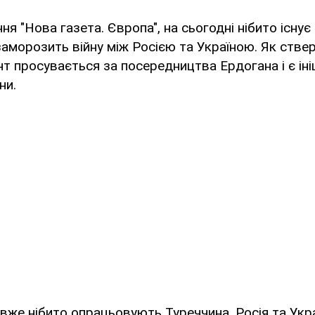
ня "Нова газета. Європа", на сьогодні нібито існує
заморозить війну між Росією та Україною. Як ств
нт просувається за посередництва Ердогана і є ін
ни.
вже нібито опрацьовують Туреччина, Росія та Укра