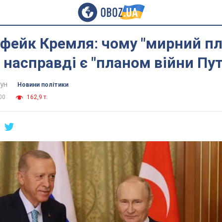
фейк Кремля: чому "мирний п
 насправді є "планом війни Пут
ун
Новини політики
00
162,9 т.