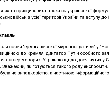
вних та принципових положень української формул
ьких військ з усієї території України та вступу до
.
ктакль
ісля появи "ердоганівської мирної ініціативи" у "Нов
зиційною до Кремля, диктатор Путін особисто зая
очати переговори з Україною щодо досягнутих у 
 Зважаючи, як готуються такого роду експромти, 
 була не випадковістю, а частиною інформаційного