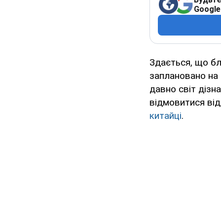
Google
Здається, що б
заплановано на 1
давно світ дізн
відмовитися від
китайці
.