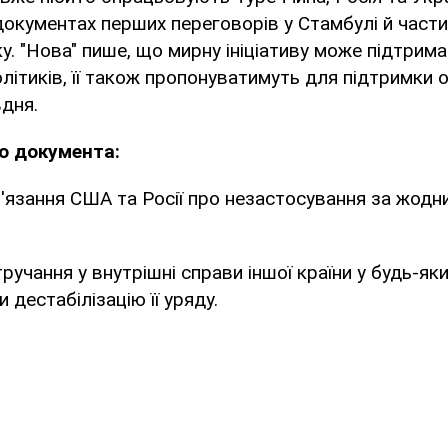
документах перших переговорів у Стамбулі й час
у. "Нова" пише, що мирну ініціативу може підтрима
літиків, її також пропонуватимуть для підтримки 
дня.
го документа:
в'язання США та Росії про незастосування за жодн
тручання у внутрішні справи іншої країни у будь-яки
 дестабілізацію її уряду.