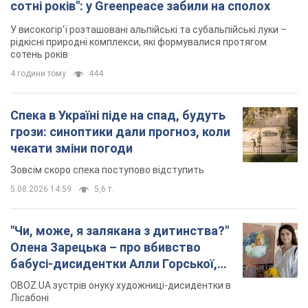
сотні років": у Greenpeace забили на сполох
У високогір'ї розташовані альпійські та субальпійські луки –
рідкісні природні комплекси, які формувалися протягом
сотень років
4 години тому
444
Спека в Україні піде на спад, будуть
грози: синоптики дали прогноз, коли
чекати зміни погоди
Зовсім скоро спека поступово відступить
5.08.2026 14:59
5,6 т.
"Чи, може, я залякана з дитинства?"
Олена Зарецька – про вбивство
бабусі-дисидентки Алли Горської,
критику Дмитра Стуса та втечу в
OBOZ.UA зустрів онуку художниці-дисидентки в
Португалію з 5 дітьми
Лісабоні