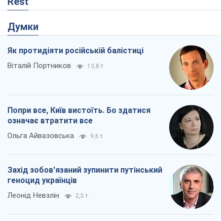
Rest
Думки
Як протидіяти російській балістиці
Віталій Портников
13,8 т.
Попри все, Київ вистоїть. Бо здатися
означає втратити все
Ольга Айвазовська
9,6 т.
Захід зобов'язаний зупинити путінський
геноцид українців
Леонід Невзлін
2,5 т.