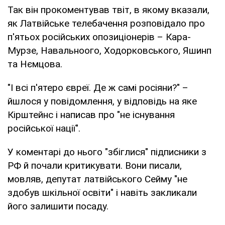
Так він прокоментував твіт, в якому вказали,
як Латвійське телебачення розповідало про
п'ятьох російських опозиціонерів – Кара-
Мурзе, Навальноого, Ходорковського, Яшинп
та Нємцова.
"І всі п'ятеро євреї. Де ж самі росіяни?" –
йшлося у повідомлення, у відповідь на яке
Кірштейнс і написав про "не існування
російської нації".
У коментарі до нього "збіглися" підписники з
РФ й почали критикувати. Вони писали,
мовляв, депутат латвійського Сейму "не
здобув шкільної освіти" і навіть закликали
його залишити посаду.