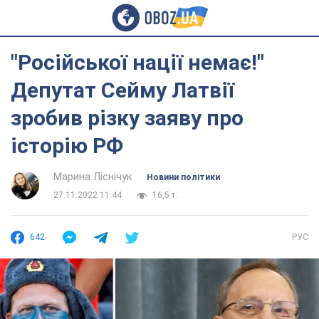
"Російської нації немає!"
Депутат Сейму Латвії
зробив різку заяву про
історію РФ
Марина Ліснічук
Новини політики
27.11.2022 11:44
16,5 т.
642
РУС