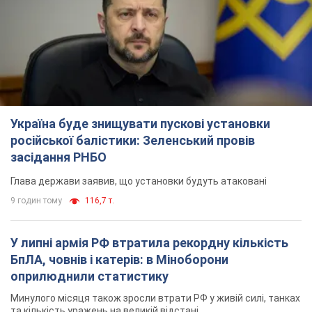
Україна буде знищувати пускові установки
російської балістики: Зеленський провів
засідання РНБО
Глава держави заявив, що установки будуть атаковані
9 годин тому
116,7 т.
У липні армія РФ втратила рекордну кількість
БпЛА, човнів і катерів: в Міноборони
оприлюднили статистику
Минулого місяця також зросли втрати РФ у живій силі, танках
та кількість уражень на великій відстані