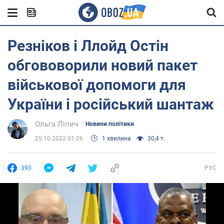
Резніков і Ллойд Остін
обгововорили новий пакет
військової допомоги для
України і російський шантаж
Ольга Ліпич
Новини політики
25.10.2022 01:26
1 хвилина
30,4 т.
393
РУС