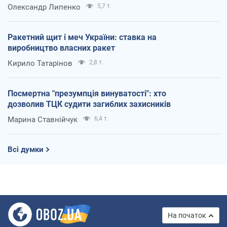
Олександр Липенко
5,7 т.
Ракетний щит і меч України: ставка на
виробництво власних ракет
Кирило Татарінов
2,8 т.
Посмертна "презумпція винуватості": хто
дозволив ТЦК судити загиблих захисників
Марина Ставнійчук
6,4 т.
Всі думки
На початок