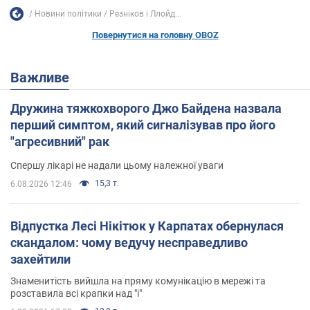
Новини політики
Резніков і Ллойд...
Повернутися на головну OBOZ
Важливе
Дружина тяжкохворого Джо Байдена назвала
перший симптом, який сигналізував про його
"агресивний" рак
Спершу лікарі не надали цьому належної уваги
15,3 т.
6.08.2026 12:46
Відпустка Лесі Нікітюк у Карпатах обернулася
скандалом: чому ведучу несправедливо
захейтили
Знаменитість вийшла на пряму комунікацію в мережі та
розставила всі крапки над "і"