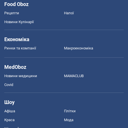
Food Oboz
Рецепти
Напої
Новини Кулінарії
Економіка
Ринки та компанії
Макроекономіка
MedOboz
Новини медицини
MAMACLUB
Covid
Шоу
Афіша
Плітки
Краса
Мода