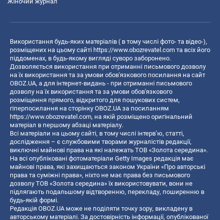
Жіночий журнал
Використання будь-яких матеріалів ( в тому числі фото- та відео-),
розміщених на цьому сайті
https://www.obozrevatel.com
та всіх його
піддоменах, в будь-якому вигляді суворо заборонено.
Дозволяється використання при отриманні письмового дозволу
на їх використання та за умови обов'язкового посилання на сайт
OBOZ.UA, а для інтернет-видань - при отриманні письмового
дозволу на їх використання та за умови обов'язкового
розміщення прямого, відкритого для пошукових систем,
гіперпосилання на сторінку OBOZ.UA за посиланням
https://www.obozrevatel.com
, на якій розміщено оригінальний
матеріал в першому абзаці матеріалу.
Всі матеріали на цьому сайті, в тому числі інтерв’ю, статті,
дослідження – є службовими творами журналістів редакції,
виключні майнові права на які належать ТОВ «Золота середина».
На всі опубліковані фотоматеріали Getty Images редакція має
майнові права, які захищаються законом України «Про авторські
права та суміжні права», ніхто не має права без письмового
дозволу ТОВ «Золота середина» їх використовувати, вони не
підлягають подальшому відтворенню, перекладу, поширенню в
будь-якій формі.
Редакція OBOZ.UA може не поділяти точку зору, викладену в
авторському матеріалі. За достовірність інформації, опублікованої