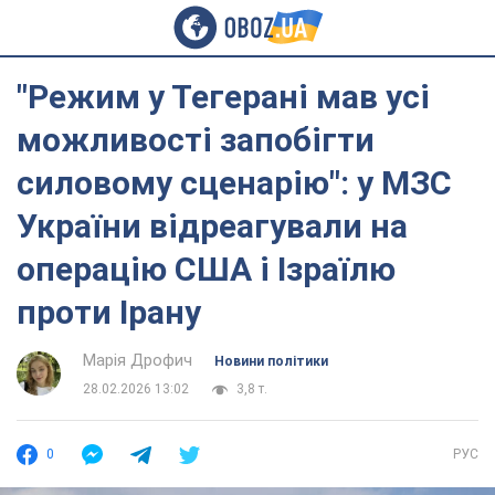
"Режим у Тегерані мав усі
можливості запобігти
силовому сценарію": у МЗС
України відреагували на
операцію США і Ізраїлю
проти Ірану
Марія Дрофич
Новини політики
28.02.2026 13:02
3,8 т.
0
РУС