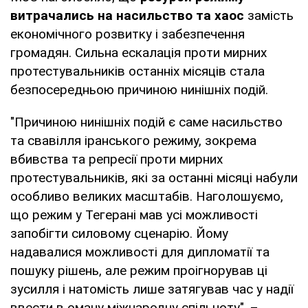
витрачались на насильство та хаос
замість
економічного розвитку і забезпечення
громадян. Сильна ескалація проти мирних
протестувальників останніх місяців стала
безпосередньою причиною нинішніх подій.
"Причиною нинішніх подій є саме насильство
та свавілля іранського режиму, зокрема
вбивства та репресії проти мирних
протестувальників, які за останні місяці набули
особливо великих масштабів. Наголошуємо,
що режим у Тегерані мав усі можливості
запобігти силовому сценарію. Йому
надавалися можливості для дипломатії та
пошуку рішень, але режим проігнорував ці
зусилля і натомість лише затягував час у надії
ввести в оману міжнародну спільноту", –