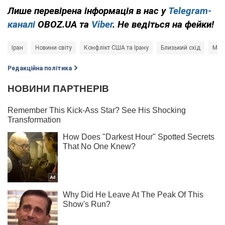
Лише
перевірена інформація в нас у
Telegram-
каналі
OBOZ.UA та
Viber
. Не ведіться на фейки!
Іран
Новини світу
Конфлікт США та Ірану
Близький схід
Міні
Редакційна політика