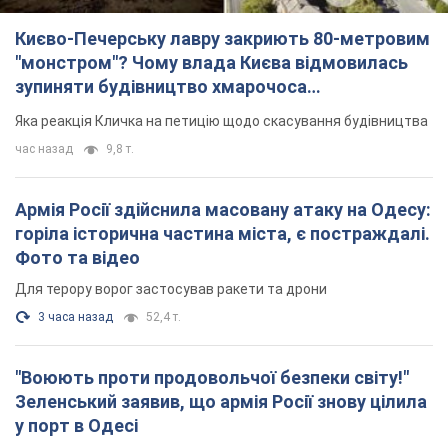
Києво-Печерську лавру закриють 80-метровим
"монстром"? Чому влада Києва відмовилась
зупиняти будівництво хмарочоса
"московського вірянина"
Яка реакція Кличка на петицію щодо скасування будівництва
час назад
9,8 т.
Армія Росії здійснила масовану атаку на Одесу:
горіла історична частина міста, є постраждалі.
Фото та відео
Для терору ворог застосував ракети та дрони
3 часа назад
52,4 т.
"Воюють проти продовольчої безпеки світу!"
Зеленський заявив, що армія Росії знову цілила
у порт в Одесі