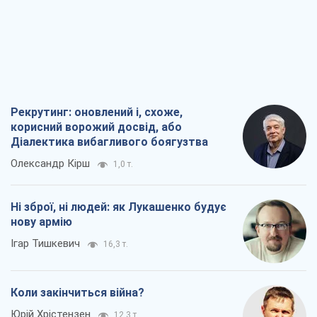
Рекрутинг: оновлений і, схоже,
корисний ворожий досвід, або
Діалектика вибагливого боягузтва
Олександр Кірш
1,0 т.
Ні зброї, ні людей: як Лукашенко будує
нову армію
Ігар Тишкевич
16,3 т.
Коли закінчиться війна?
Юрій Хрістензен
12,3 т.