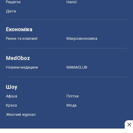
Рецепти
Напої
Дієти
Економіка
Ринки та компанії
Макроекономіка
MedOboz
Новини медицини
MAMACLUB
Шоу
Афіша
Плітки
Краса
Мода
Жіночий журнал