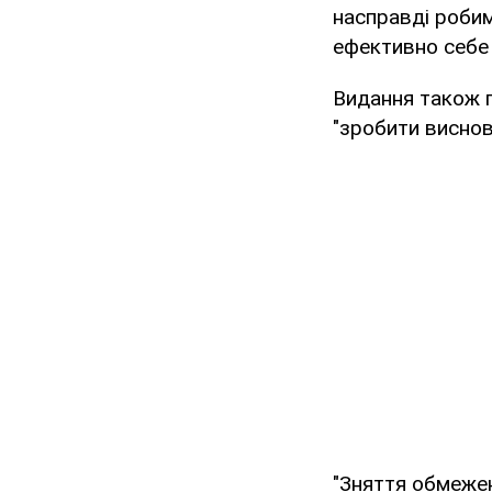
насправді робим
ефективно себе 
Видання також п
"зробити висновк
"Зняття обмеже