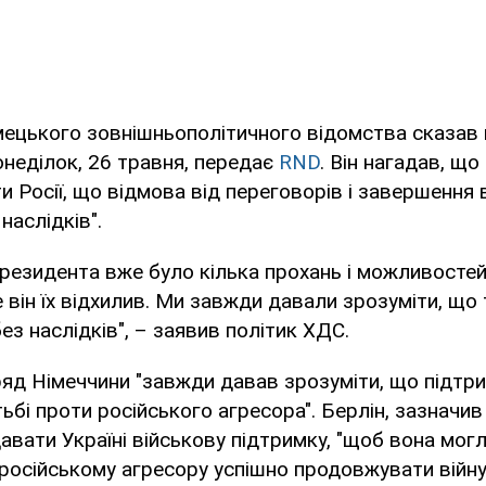
мецького зовнішньополітичного відомства сказав п
онеділок, 26 травня, передає
RND
. Він нагадав, щ
и Росії, що відмова від переговорів і завершення в
наслідків".
президента вже було кілька прохань і можливостей 
е він їх відхилив. Ми завжди давали зрозуміти, що
ез наслідків", – заявив політик ХДС.
ряд Німеччини "завжди давав зрозуміти, що підтрим
ьбі проти російського агресора". Берлін, зазначив
вати Україні військову підтримку, "щоб вона мог
 російському агресору успішно продовжувати війну