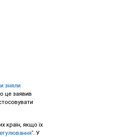
ки зняли
ро це заявив
астосовувати
 країн, якщо їх
регулювання"
. У