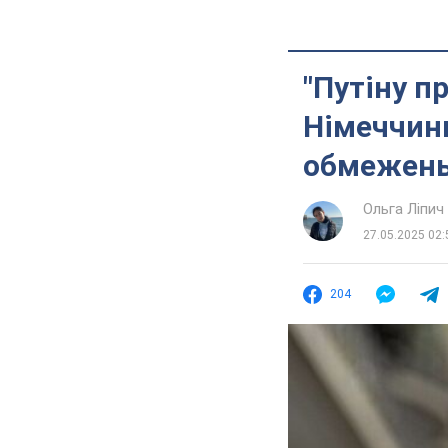
"Путіну п
Німеччини
обмежень 
Ольга Ліпич
27.05.2025 02:
204