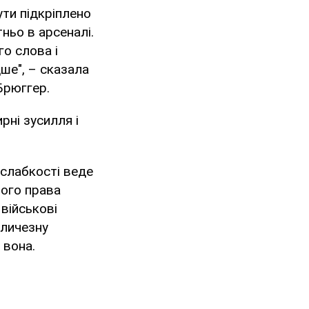
ути підкріплено
ньо в арсеналі.
о слова і
ше", – сказала
Брюггер.
рні зусилля і
 слабкості веде
ного права
військові
еличезну
 вона.