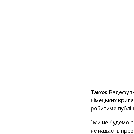
Також Вадефуль,
німецьких крила
робитиме публіч
"Ми не будемо р
не надасть през