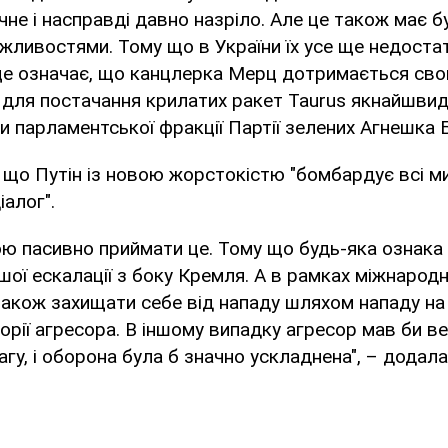
чне і насправді давно назріло. Але це також має б
ливостями. Тому що в України їх усе ще недостат
це означає, що канцлерка Мерц дотримається свог
для постачання крилатих ракет Taurus якнайшвид
и парламентської фракції Партії зелених Агнешка 
 що Путін із новою жорстокістю "бомбардує всі ми
іалог".
ю пасивно приймати це. Тому що будь-яка ознака
ої ескалації з боку Кремля. А в рамках міжнарод
кож захищати себе від нападу шляхом нападу на 
торії агресора. В іншому випадку агресор мав би в
агу, і оборона була б значно ускладнена", – додала