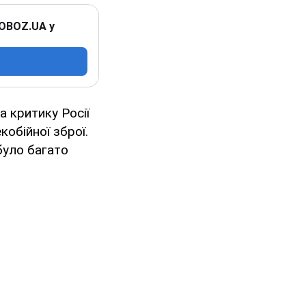
 OBOZ.UA у
 критику Росії
обійної зброї.
уло багато