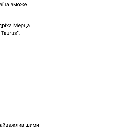
раїна зможе
дріха Мерца
Taurus".
найважливішими