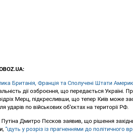
OBOZ.UA:
лика Британія, Франція та Сполучені Штати Амери
альність дії озброєння, що передається Україні. П
ідріх Мерц, підкресливши, що тепер Київ може з
я ударів по військових об'єктах на території РФ.
Путіна Дмитро Пєсков заявив, що рішення західних
и,
"ідуть у розріз із прагненнями до політичного в