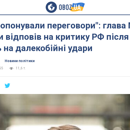
ропонували переговори": глава
 відповів на критику РФ після
на далекобійні удари
Новини політики
55
11,6 т.