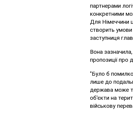
партнерами логі
конкретними мож
Для Німеччини 
створить умови 
заступниця глав
Вона зазначила,
пропозиції про д
"Було б помилко
лише до подальш
держава може та
об'єкти на тери
військову перев