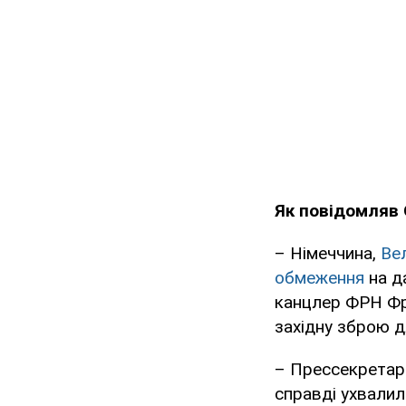
Як повідомляв 
– Німеччина,
Ве
обмеження
на д
канцлер ФРН Фр
західну зброю дл
– Прессекретар 
справді ухвалил