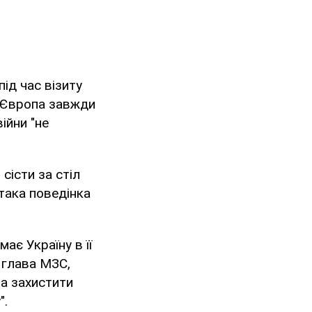
ід час візиту
о Європа завжди
ійни "не
сісти за стіл
 така поведінка
ає Україну в її
 глава МЗС,
ла захистити
".