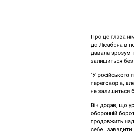
Про це глава ні
до Лісабона в п
давала зрозуміт
залишиться без 
"У російського 
переговорів, ал
не залишиться б
Він додав, що у
оборонній борот
продовжить нада
себе і завадити