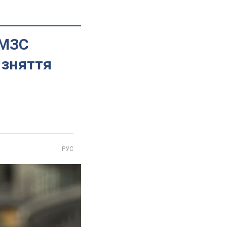
 МЗС
 зняття
РУС