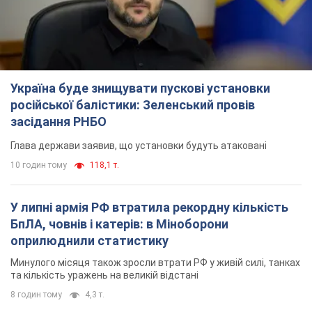
У липні армія РФ втратила рекордну кількість
БпЛА, човнів і катерів: в Міноборони
оприлюднили статистику
Минулого місяця також зросли втрати РФ у живій силі, танках
та кількість уражень на великій відстані
8 годин тому
4,3 т.
"Потрібні швидкі та нестандартні підходи":
Корецький пообіцяв надати бізнесу
пріоритетний доступ до наявних складських
приміщень
Так чи так, бізнес після обстрілів отримає підтримку
4 години тому
573