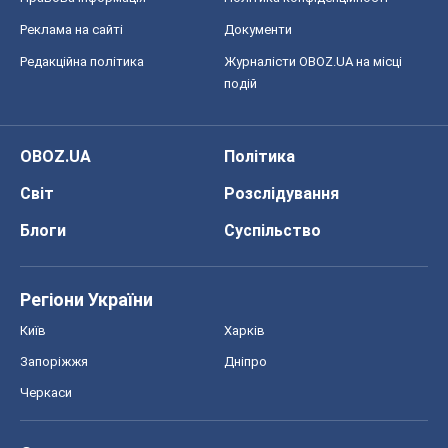
Регіони України
Київ
Харків
Запоріжжя
Дніпро
Черкаси
Спорт
Футбол
Баскетбол
Хокей
Бокс
Формула-1
Моя школа
ГДЗ
Підручники
Онлайн уроки
ДПА
ЗНО
НМТ