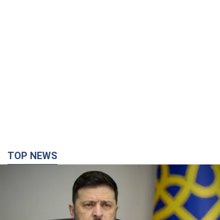
TOP NEWS
Україна буде знищувати пускові установки
російської балістики: Зеленський провів
засідання РНБО
Глава держави заявив, що установки будуть атаковані
10 годин тому
118,1 т.