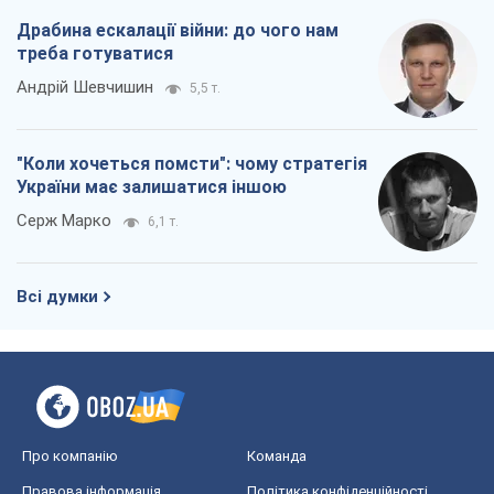
Всі думки
Про компанію
Команда
Правова інформація
Політика конфіденційності
Реклама на сайті
Документи
Редакційна політика
Журналісти OBOZ.UA на місці
подій
OBOZ.UA
Політика
Світ
Розслідування
Блоги
Суспільство