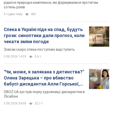
"Чи, може, я залякана з дитинства?"
Олена Зарецька – про вбивство
бабусі-дисидентки Алли Горської,
критику Дмитра Стуса та втечу в
OBOZ.UA зустрів онуку художниці-дисидентки в
Португалію з 5 дітьми
Лісабоні
5.08.2026 04:00
25,7 т.