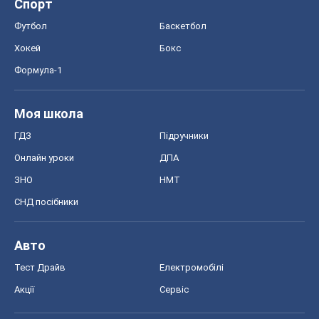
СНД посібники
Авто
Тест Драйв
Електромобілі
Акції
Сервіс
Food Oboz
Рецепти
Напої
Дієти
Економіка
Ринки та компанії
Макроекономіка
MedOboz