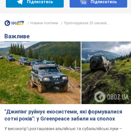
"Джипінг руйнує екосистеми, які формувалися
сотні років": у Greenpeace забили на сполох
У високогір'ї розташовані альпійські та субальпійські луки –
рідкісні природні комплекси, які формувалися протягом
сотень років
5 годин тому
465
Спека в Україні піде на спад, будуть
грози: синоптики дали прогноз, коли
чекати зміни погоди
Зовсім скоро спека поступово відступить
5.08.2026 14:59
5,6 т.