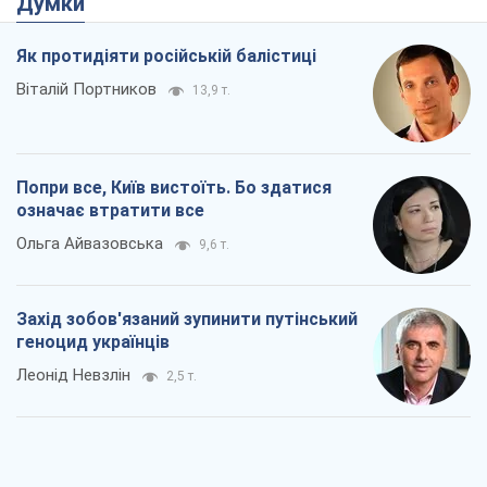
Захід зобов'язаний зупинити путінський
геноцид українців
Леонід Невзлін
2,5 т.
Заглянемо в зуби дарованому коневі:
прискіпливо – про допомогу Україні