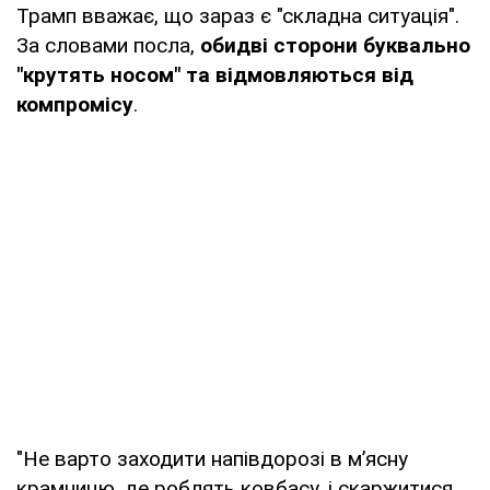
Трамп вважає, що зараз є "складна ситуація".
За словами посла,
обидві сторони буквально
"крутять носом" та відмовляються від
компромісу
.
"Не варто заходити напівдорозі в м’ясну
крамницю, де роблять ковбасу, і скаржитися,