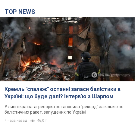
TOP NEWS
Кремль "спалює" останні запаси балістики в
Україні: що буде далі? Інтерв’ю з Шарпом
У липні країна-агресорка встановила "рекорд" за кількістю
балістичних ракет, запущених по Україні
4 часа назад
46,0 т.