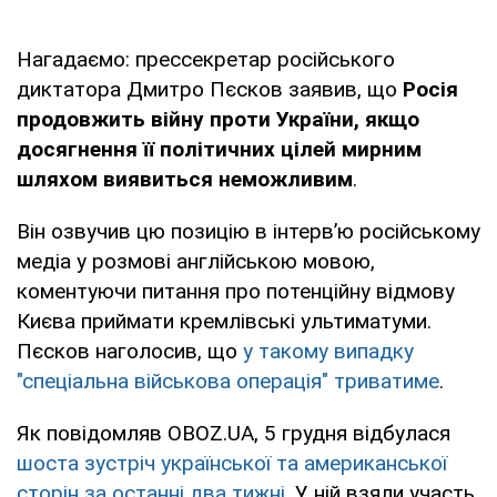
Нагадаємо: прессекретар російського
диктатора Дмитро Пєсков заявив, що
Росія
продовжить війну проти України, якщо
досягнення її політичних цілей мирним
шляхом виявиться неможливим
.
Він озвучив цю позицію в інтерв’ю російському
медіа у розмові англійською мовою,
коментуючи питання про потенційну відмову
Києва приймати кремлівські ультиматуми.
Пєсков наголосив, що
у такому випадку
"спеціальна військова операція" триватиме
.
Як повідомляв OBOZ.UA, 5 грудня відбулася
шоста зустріч української та американської
сторін за останні два тижні
. У ній взяли участь