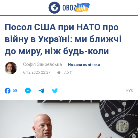
Посол США при НАТО про
війну в Україні: ми ближчі
до миру, ніж будь-коли
Софія Закревська
Новини політики
6.12.2025 22:27
7,5 т.
58
РУС