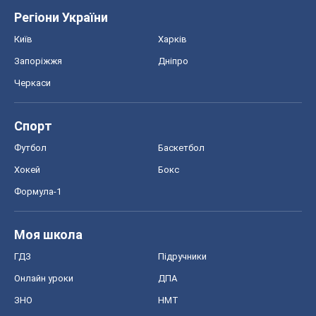
Регіони України
Київ
Харків
Запоріжжя
Дніпро
Черкаси
Спорт
Футбол
Баскетбол
Хокей
Бокс
Формула-1
Моя школа
ГДЗ
Підручники
Онлайн уроки
ДПА
ЗНО
НМТ