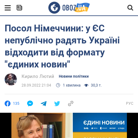
Посол Німеччини: у ЄС
непублічно радять Україні
відходити від формату
"єдиних новин"
Кирило Лютий
Новини політики
28.09.2022 21:04
1 хвилина
30,3 т.
135
РУС