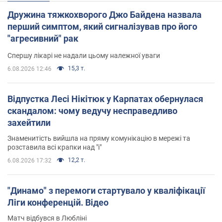
Дружина тяжкохворого Джо Байдена назвала
перший симптом, який сигналізував про його
"агресивний" рак
Спершу лікарі не надали цьому належної уваги
15,3 т.
6.08.2026 12:46
Відпустка Лесі Нікітюк у Карпатах обернулася
скандалом: чому ведучу несправедливо
захейтили
Знаменитість вийшла на пряму комунікацію в мережі та
розставила всі крапки над "і"
12,2 т.
6.08.2026 17:32
"Динамо" з перемоги стартувало у кваліфікації
Ліги конференцій. Відео
Матч відбувся в Любліні