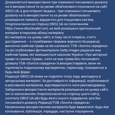
Дозволяється використання при отриманні письмового дозволу
на їх використання та за умови обов'язкового посилання на сайт
OBOZ.UA, а для інтернет-видань - при отриманні письмового
дозволу на їх використання та за умови обов'язкового
розміщення прямого, відкритого для пошукових систем,
гіперпосилання на сторінку OBOZ.UA за посиланням
https://www.obozrevatel.com
, на якій розміщено оригінальний
матеріал в першому абзаці матеріалу.
Всі матеріали на цьому сайті, в тому числі інтерв’ю, статті,
дослідження – є службовими творами журналістів редакції,
виключні майнові права на які належать ТОВ «Золота середина».
На всі опубліковані фотоматеріали Getty Images редакція має
майнові права, які захищаються законом України «Про авторські
права та суміжні права», ніхто не має права без письмового
дозволу ТОВ «Золота середина» їх використовувати, вони не
підлягають подальшому відтворенню, перекладу, поширенню в
будь-якій формі.
Редакція OBOZ.UA може не поділяти точку зору, викладену в
авторському матеріалі. За достовірність інформації, опублікованої
в рекламних матеріалах, відповідальність несе рекламодавець.
Заборонено використання матеріалів розміщених на цьому сайті,
хоч із зазначенням гіперпосилання на сторінку цього сайту,
логотипу OBOZ.UA або будь-якого іншого згадування, але без
письмового дозволу Редакції/ТОВ «Золота середина»
Незаконним використанням матеріалів буде вважатися: будь-яке
копiювання, публiкацiя, передрук, наступне поширення,