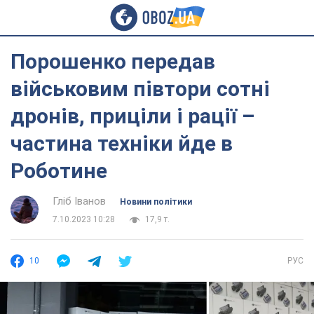
Порошенко передав
військовим півтори сотні
дронів, приціли і рації –
частина техніки йде в
Роботине
Гліб Іванов
Новини політики
7.10.2023 10:28
17,9 т.
10
РУС