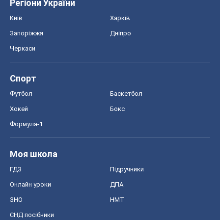
Регіони України
Київ
Харків
Запоріжжя
Дніпро
Черкаси
Спорт
Футбол
Баскетбол
Хокей
Бокс
Формула-1
Моя школа
ГДЗ
Підручники
Онлайн уроки
ДПА
ЗНО
НМТ
СНД посібники