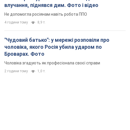
влучання, піднявся дим. Фото і відео
Не допомогла росіянам навіть робота ППО
4 години тому
8,9 т.
"Чудовий батько": у мережі розповіли про
чоловіка, якого Росія убила ударом по
Броварах. Фото
Чоловіка згадують як професіонала своєї справи
2 години тому
1,0 т.