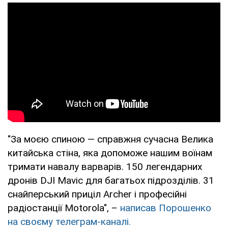
"За моєю спиною — справжня сучасна Велика
китайська стіна, яка допоможе нашим воїнам
тримати навалу варварів. 150 легендарних
дронів DJI Mavic для багатьох підрозділів. 31
снайперський приціл Archer і професійні
радіостанції Motorola", –
написав Порошенко
на своєму телеграм-каналі.