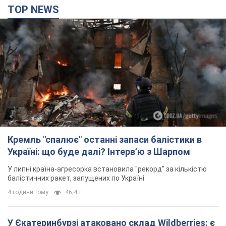
TOP NEWS
Кремль "спалює" останні запаси балістики в
Україні: що буде далі? Інтерв’ю з Шарпом
У липні країна-агресорка встановила "рекорд" за кількістю
балістичних ракет, запущених по Україні
4 години тому
46,4 т.
У Єкатеринбурзі атаковано склад Wildberries: є