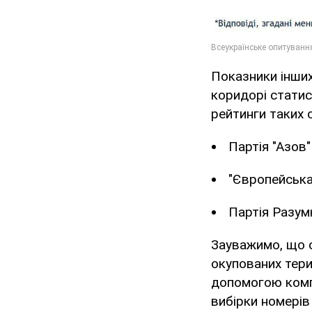
Показники інших 
коридорі статис
рейтинги таких 
Партія "Азов"
"Європейська
Партія Разум
Зауважимо, що о
окупованих тери
допомогою комп’
вибірки номерів