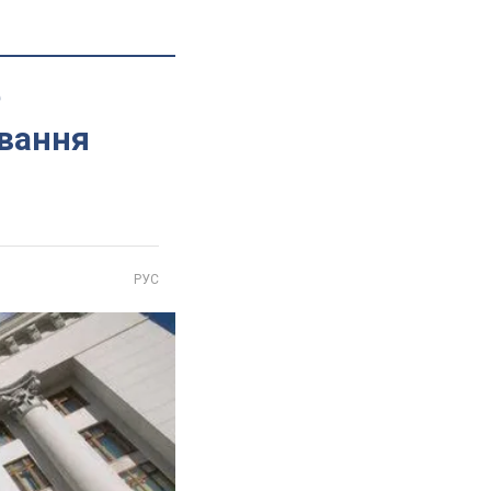
е
ування
РУС