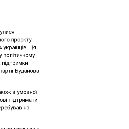
булися
ного проєкту
 українців. Ця
у політичному
к підтримки
партії Буданова
акож в умовної
тові підтримати
перебував на
ну прихильників.