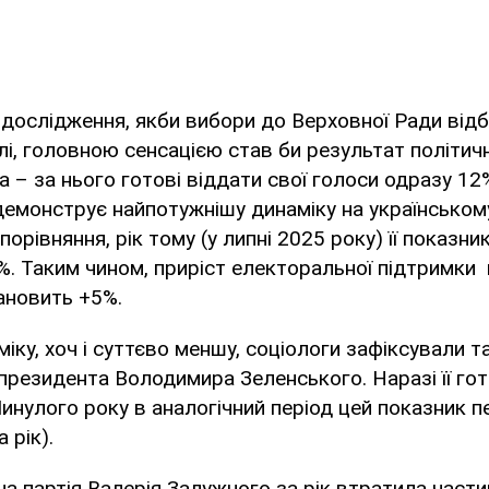
 дослідження, якби вибори до Верховної Ради від
лі, головною сенсацією став би результат політич
 – за нього готові віддати свої голоси одразу 12%
демонструє найпотужнішу динаміку на українськом
орівняння, рік тому (у липні 2025 року) її показни
. Таким чином, приріст електоральної підтримки 
тановить +5%.
іку, хоч і суттєво меншу, соціологи зафіксували т
 президента Володимира Зеленського. Наразі її го
Минулого року в аналогічний період цей показник 
 рік).
а партія Валерія Залужного за рік втратила части