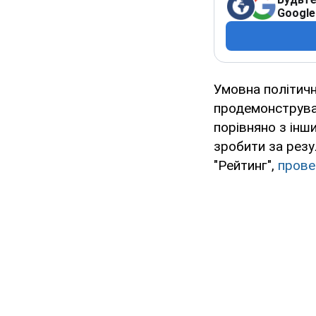
Google
Умовна політичн
продемонструвал
порівняно з інш
зробити за резу
"Рейтинг",
прове