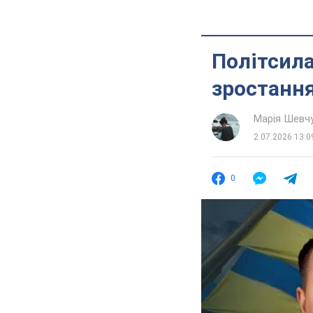
Політсила
зростання
Марія Шевч
2.07.2026 13:0
0