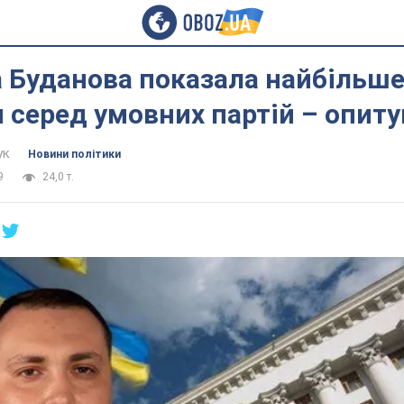
 Буданова показала найбільш
 серед умовних партій – опит
ук
Новини політики
9
24,0 т.