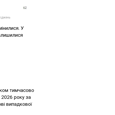
мінилися. У
залишилися
ятком тимчасово
 2026 року за
ві випадкової