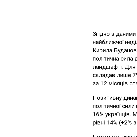
Згідно з даними
найближчої неді
Кирила Буданова
політична сила 
ландшафті. Для п
складав лише 7%
за 12 місяців с
Позитивну динам
політичної сили
16% українців. 
рівні 14% (+2% за
Натомість умовн