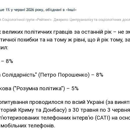
великих політичних гравців за останній рік – не з
тичної похибки та на тому ж рівні, що й рік тому, 
сил:
 – 8%
 Солідарність" (Петро Порошенко) – 8%
кова ("Розумна політика") – 5%
питування проводилося по всіий Украі‌ні (за вин
торіий Криму та Донбасу) з 30 травня по 3 червня
ютеризованих телефонних інтерв’ю (CATI) на осно
 мобільних телефонів.