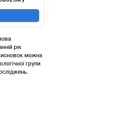
нова
нній рік
 висновок можна
ологічної групи
досліджень.