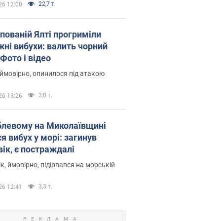
22,7 т.
26 12:00
упованій Ялті прогриміли
жні вибухи: валить чорний
Фото і відео
 ймовірно, опинилося під атакою
3,0 т.
26 13:26
блевому на Миколаївщині
я вибух у морі: загинув
вік, є постраждалі
к, ймовірно, підірвався на морській
3,3 т.
26 12:41