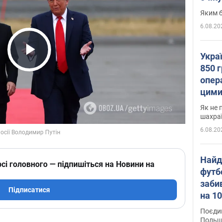
Яким б
6.08.20
Укра
Play Video
850 г
опера
цими
Як не 
шахра
6.08.20
Найд
сі головного — підпишіться на Новини на
футб
заби
Підписатися
на 10
Віде
Поєдин
Польщ