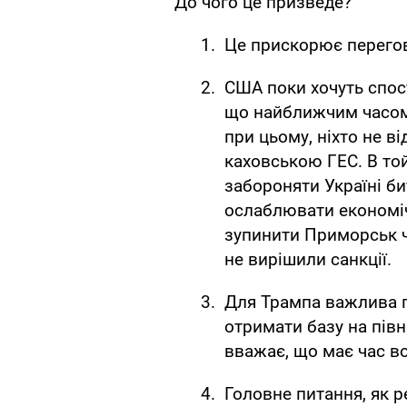
До чого це призведе?
Це прискорює перегов
США поки хочуть спос
що найближчим часом 
при цьому, ніхто не в
каховською ГЕС. В то
забороняти Україні б
ослаблювати економі
зупинити Приморськ чи
не вирішили санкції.
Для Трампа важлива по
отримати базу на пів
вважає, що має час во
Головне питання, як 