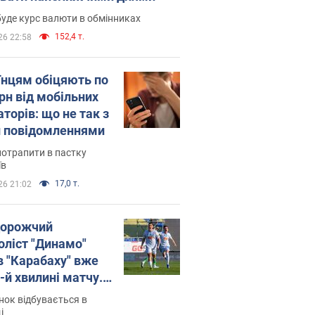
уде курс валюти в обмінниках
152,4 т.
26 22:58
їнцям обіцяють по
рн від мобільних
торів: що не так з
 повідомленнями
потрапити в пастку
їв
17,0 т.
26 21:02
орожчий
оліст "Динамо"
в "Карабаху" вже
-й хвилині матчу.
о
ок відбувається в
і