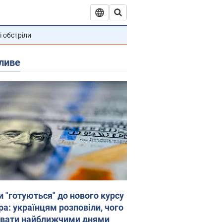
і обстріли
ливе
и "готуються" до нового курсу
ра: українцям розповіли, чого
увати найближчими днями