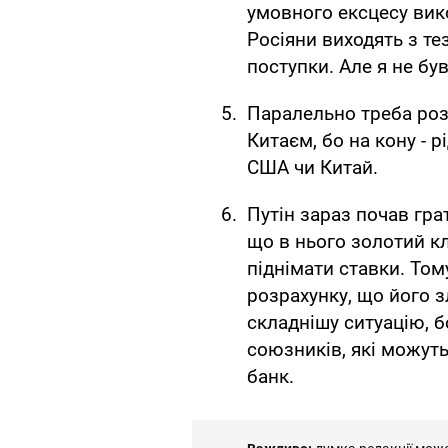
умовного ексцесу вико
Росіяни виходять з те
поступки. Але я не бу
Паралельно треба розу
Китаєм, бо на кону - р
США чи Китай.
Путін зараз почав гра
що в нього золотий кл
піднімати ставки. Тому
розрахунку, що його з
складнішу ситуацію, б
союзників, які можуть 
банк.