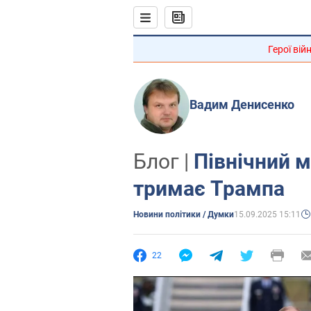
Герої вій
Вадим Денисенко
Блог |
Північний 
тримає Трампа
Новини політики / Думки
15.09.2025 15:11
22