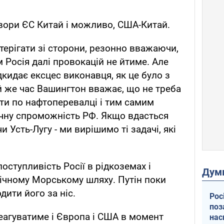
ори ЄС Китай і можливо, США-Китай.
терігати зі сторони, резонно вважаючи,
Росія далі провокацій не йтиме. Але
ідкидає ексцес виконавця, як це було з
й же час Вашингтон вважає, що не треба
ити по нафтоперевалці і тим самим
чну спроможність РФ. Якщо вдасться
 Усть-Лугу - ми вирішимо ті задачі, які
ступливість Росії в рідкоземах і
Дум
нічному Морському шляху. Путін поки
дити його за ніс.
Рос
поз
реагуватиме і Європа і США в момент
нас