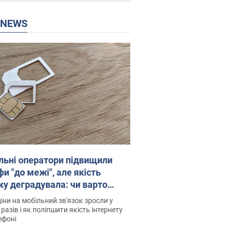
P NEWS
льні оператори підвищили
и "до межі", але якість
ку деградувала: чи варто
житись на ціни
іни на мобільний зв'язок зросли у
 разів і як поліпшити якість інтернету
ефоні