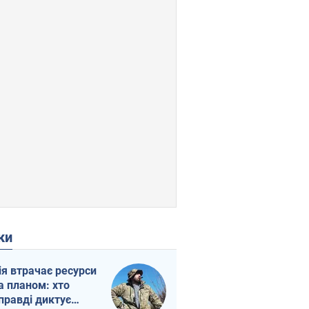
ки
ія втрачає ресурси
а планом: хто
правді диктує