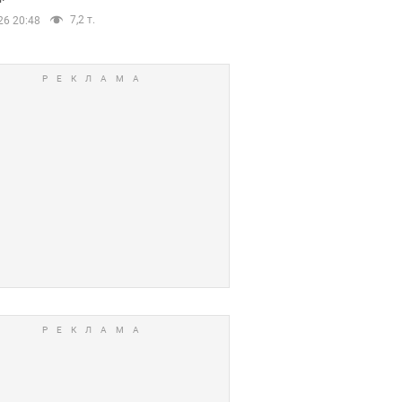
7,2 т.
26 20:48