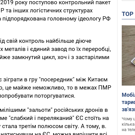
 2019 року поступово контрольний пакет
Р та інших логістичних структурах
TO
а підпорядкована головному ідеологу РФ
ід свій контроль найбільше діюче
металів і єдиний завод по їх переробці,
же замкнутий цикл, хоч і з застарілими
 зіграти в гру "посередник" між Китаєм
но, це майже неможливо, то в межах ПМР
Мобі
 попробувати поторгуватися.
тариф
зв'яз
мілішими "зальоти" російських дронів в
скар
аме "слабкий і переляканий" ЄС стоїть на
Чому ц
кілька
 стала третім полюсом світу. А тому, в.
на тел
 натиснувши на ЄС, можна вирішити всі