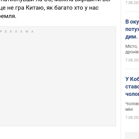
7.08.20
е не гра Китаю, як багато хто у нас
ремля.
В ок
поту
дим. 
Місто,
дронів
7.08.20
У Ко
ставс
чоло
Чолові
міні
7.08.20