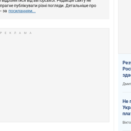
відрізнятися від авторської. Редакція сайту не
е прагне публікувати різні погляди. Детальніше про
– за
посиланням...
Рез
Рос
зда
Дмит
Не 
Укр
пла
Вікт