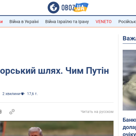
ни
Війна в Україні
Війна Ізраїлю та Ірану
VENETO
Російськ
Важ
морський шлях. Чим Путін
2 хвилини
17,6 т.
Читать на русском
Банк
дола
очік