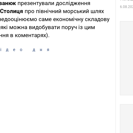
Іванюк
презентували дослідження
6.08.20
 Столиця
про північний морський шлях
 недооцінюємо саме економічну складову
 які можна видобувати поруч із цим
ння в коментарях).
ідео дня