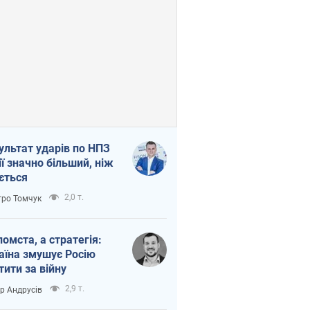
ультат ударів по НПЗ
ії значно більший, ніж
ється
2,0 т.
ро Томчук
помста, а стратегія:
аїна змушує Росію
тити за війну
2,9 т.
ор Андрусів