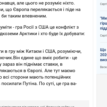
тем
навця, але цього не розуміє ніхто.
Серг
зи, що Європа перелякається і піде на
в би таким впевненим.
"Ми
гір
міти - гра Росії з США це конфлікт з
під
ідкоземи Арктики і хто буде їх добувати:
рак
Серг
Що 
ти в гру між Китаєм і США, розуміючи,
202
ючик.Він єдине що вміє робити - це
вис
 зараз він піднімає ставки, в
про
Васи
лякаються в Європі. Але тут маємо
о всі сторони мають потенційних
посилати Путіна. По суті, це гра ва-