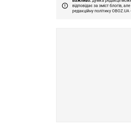
Важливо:
думка редакції може 
відповідає за зміст блогів, ал
редакційну політику OBOZ.UA 