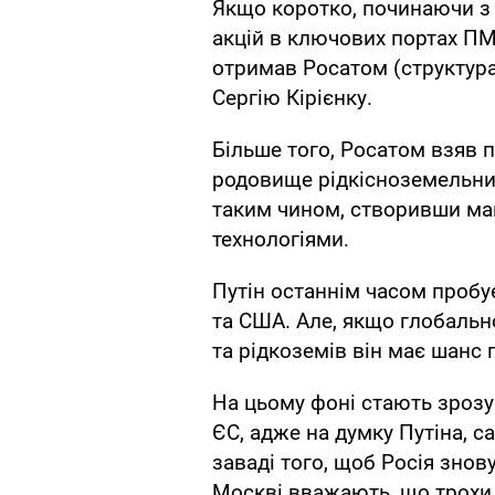
Якщо коротко, починаючи з
акцій в ключових портах ПМ
отримав Росатом (структур
Сергію Кірієнку.
Більше того, Росатом взяв п
родовище рідкісноземельних 
таким чином, створивши май
технологіями.
Путін останнім часом пробує
та США. Але, якщо глобаль
та рідкоземів він має шанс
На цьому фоні стають зрозу
ЄС, адже на думку Путіна, с
заваді того, щоб Росія знову
Москві вважають, що трохи