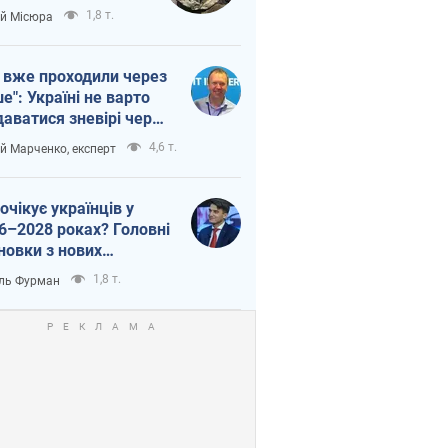
п війни
1,8 т.
ій Місюра
 вже проходили через
ше": Україні не варто
даватися зневірі через
етний терор
4,6 т.
ій Марченко, експерт
очікує українців у
6–2028 роках? Головні
новки з нових
гнозів від НБУ
1,8 т.
ль Фурман