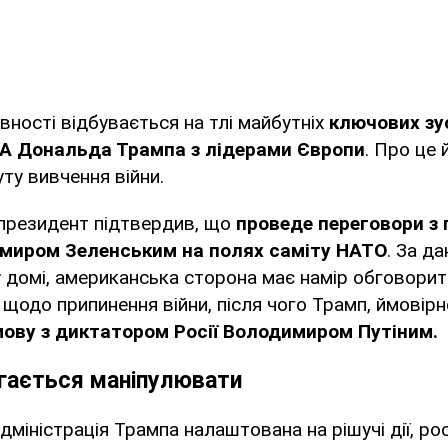
вності відбувається на тлі майбутніх
ключових зу
А Дональда Трампа з лідерами Європи
. Про це 
ту вивчення війни.
президент підтвердив, що
проведе переговори з
имиром Зеленським на полях саміту НАТО
. За д
у домі, американська сторона має намір обговори
 щодо припинення війни, після чого Трамп, ймовірн
ову з диктатором Росії Володимиром Путіним.
гається маніпулювати
міністрація Трампа налаштована на рішучі дії, росі