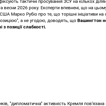
фіксують тактичні просування ЗСУ на кількох діля
а весни 2026 року. Експерти впевнені, що на цьому
ША Марко Рубіо про те, що торішні ініціативи на с
озицією", а не угодою, доводять, що
Вашингтон не
 з позиції слабкості.
иків, "дипломатична" активність Кремля пов’язана