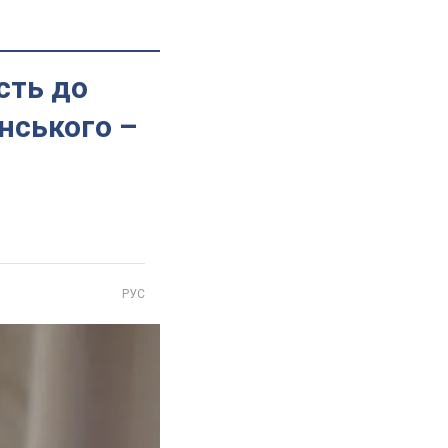
ість до
енського –
РУС