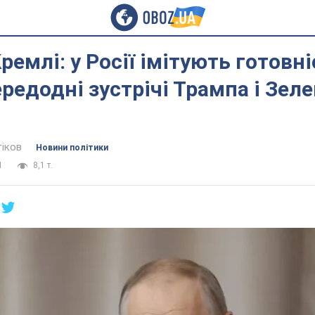
ремлі: у Росії імітують готовн
редодні зустрічі Трампа і Зел
тіков
Новини політики
1
8,1 т.