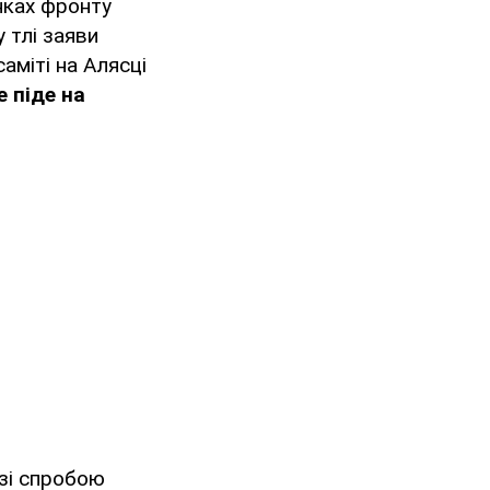
нках фронту
 тлі заяви
аміті на Алясці
 піде на
 зі спробою