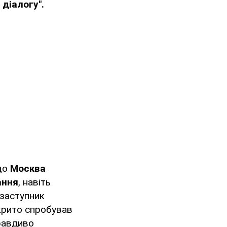
діалогу".
 що
Москва
ання
, навіть
заступник
крито спробував
правдиво