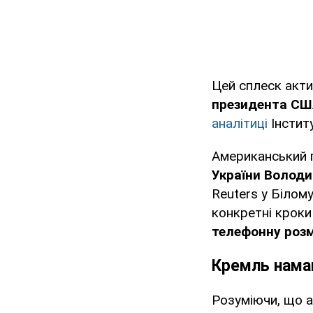
Цей сплеск акти
президента СШ
аналітиці
Інститу
Американський 
України Волод
Reuters у Білом
конкретні кроки
телефонну розм
Кремль нама
Розуміючи, що ад