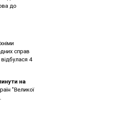
ова до
хніми
одних справ
 відбулася 4
линути на
раїн "Великої
.