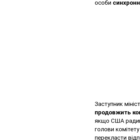
особи
синхронн
Заступник мініс
продовжить ко
якщо США радик
голови комітет
перекласти відп