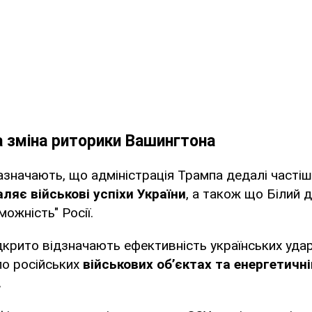
а зміна риторики Вашингтона
азначають, що адміністрація Трампа дедалі частіш
ляє військові успіхи України
, а також що Білий д
можність" Росії.
дкрито відзначають ефективність українських удар
 по російських
військових об’єктах та енергетичні
.