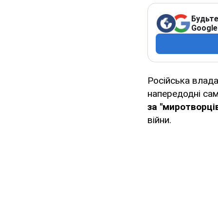
Будьте
Google
Російська влад
напередодні сам
за "миротворці
війни.