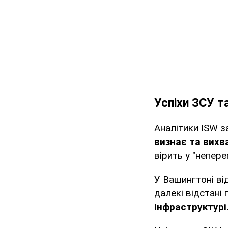
Успіхи ЗСУ т
Аналітики ISW з
визнає та вихва
вірить у "непере
У Вашингтоні ві
далекі відстані
інфраструктурі