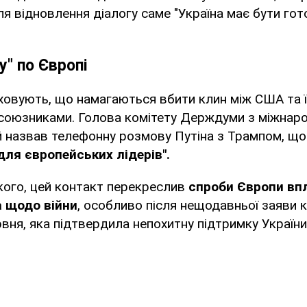
я відновлення діалогу саме "Україна має бути гот
у" по Європі
ховують, що намагаються вбити клин між США та ї
союзниками. Голова комітету Держдуми з міжнар
 назвав телефонну розмову Путіна з Трампом, що
для європейських лідерів".
кого, цей контакт перекреслив
спроби Європи вп
 щодо війни
, особливо після нещодавньої заяви к
рвня, яка підтвердила непохитну підтримку України