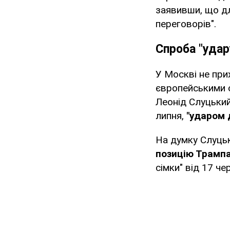
заявивши, що дл
переговорів".
Спроба "удар
У Москві не при
європейськими 
Леонід Слуцький
липня,
"ударом 
На думку Слуць
позицію Трампа
сімки" від 17 че