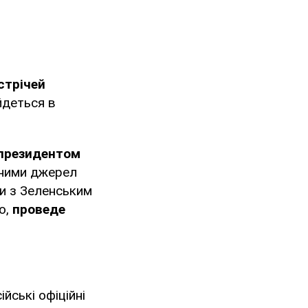
стрічей
йдеться в
 президентом
аними джерел
ти з Зеленським
о,
проведе
йські офіційні