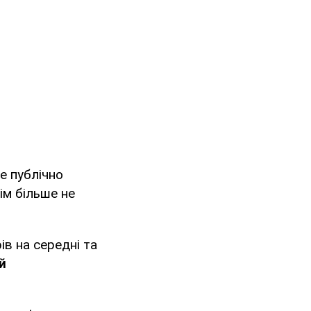
е публічно
ім більше не
ів на середні та
й