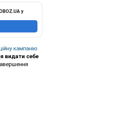
 OBOZ.UA у
ційну кампанію
я видати себе
 завершення