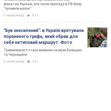
українців
фанатом України, але після переїзду в РФ йому
"промили мозок"
5 часов назад
8,2 т.
"Був знесилений": в Україні врятували
пораненого грифа, який обрав для
себе нетиповий маршрут. Фото
Травмованого птаха виявили на межі Київщині
та Черкащини
6 часов назад
3,0 т.