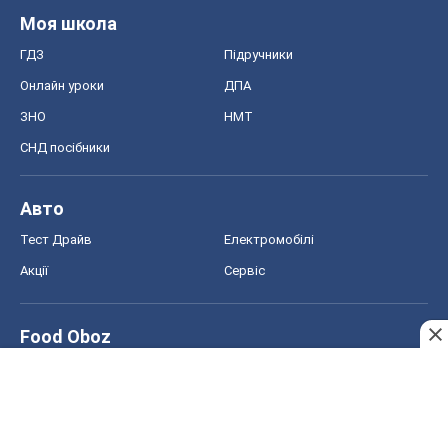
Моя школа
ГДЗ
Підручники
Онлайн уроки
ДПА
ЗНО
НМТ
СНД посібники
Авто
Тест Драйв
Електромобілі
Акції
Сервіс
Food Oboz
Рецепти
Напої
Дієти