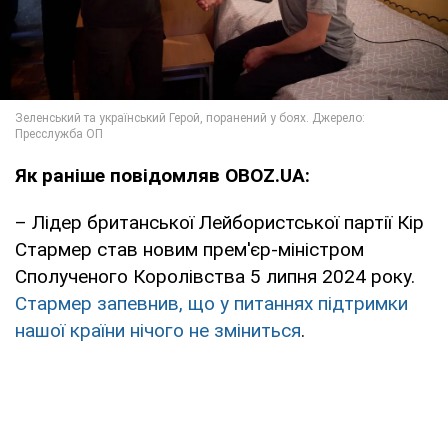
Як раніше повідомляв OBOZ.UA:
– Лідер британської Лейбористської партії Кір
Стармер став новим прем'єр-міністром
Сполученого Королівства 5 липня 2024 року.
Стармер запевнив, що у питаннях підтримки
нашої країни нічого не зміниться
.