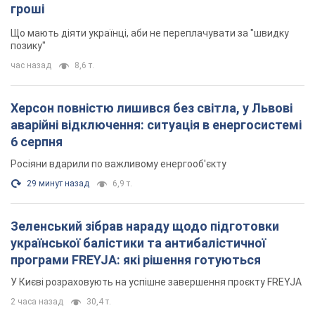
гроші
Що мають діяти українці, аби не переплачувати за "швидку
позику"
час назад
8,6 т.
Херсон повністю лишився без світла, у Львові
аварійні відключення: ситуація в енергосистемі
6 серпня
Росіяни вдарили по важливому енергооб'єкту
29 минут назад
6,9 т.
Зеленський зібрав нараду щодо підготовки
української балістики та антибалістичної
програми FREYJA: які рішення готуються
У Києві розраховують на успішне завершення проєкту FREYJA
2 часа назад
30,4 т.