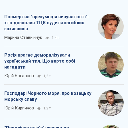
Посмертна "презумпція винуватості":
хто дозволив ТЦК судити загиблих
захисників
Марина Ставнійчук
1,4 т.
Росія прагне деморалізувати
український тил. Що варто собі
нагадати
Юрій Богданов
1,2 т.
Господарі Чорного моря: про козацьку
морську славу
Юрій Кирпичов
1,2 т.
"Покоління олів'є": звичка до