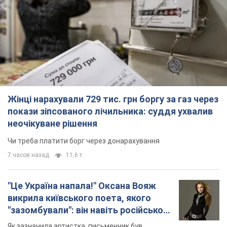
Жінці нарахували 729 тис. грн боргу за газ через
покази зіпсованого лічильника: суддя ухвалив
неочікуване рішення
Чи треба платити борг через донарахування
7 часов назад
11,6 т.
"Це Україна напала!" Оксана Вояж
викрила київського поета, якого
"зазомбували": він навіть російської
не знав, а тепер хоче геноциду
Як зазначила артистка, письменник був