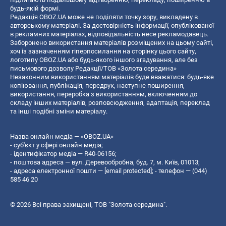
будь-якій формі.
Редакція OBOZ.UA може не поділяти точку зору, викладену в
авторському матеріалі. За достовірність інформації, опублікованої
в рекламних матеріалах, відповідальність несе рекламодавець.
Заборонено використання матеріалів розміщених на цьому сайті,
хоч із зазначенням гіперпосилання на сторінку цього сайту,
логотипу OBOZ.UA або будь-якого іншого згадування, але без
письмового дозволу Редакції/ТОВ «Золота середина»
Незаконним використанням матеріалів буде вважатися: будь-яке
копiювання, публiкацiя, передрук, наступне поширення,
використання, переробка з використанням, включенням до
складу інших матеріалів, розповсюдження, адаптація, переклад
та інші подібні зміни матеріалу.
Назва онлайн медіа — «OBOZ.UA»
- суб'єкт у сфері онлайн медіа;
- ідентифікатор медіа — R40-06156;
- поштова адреса — вул. Деревообробна, буд. 7, м. Київ, 01013;
- адреса електронної пошти —
[email protected]
; - телефон — (044)
585 46 20
© 2026 Всі права захищені, ТОВ "Золота середина".