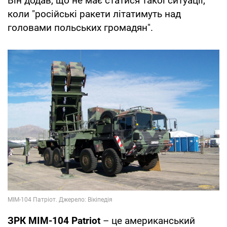
Він додав, що не має статися такої ситуації,
коли "російські ракети літатимуть над
головами польських громадян".
ЗРК MIM-104 Patriot
– це американський