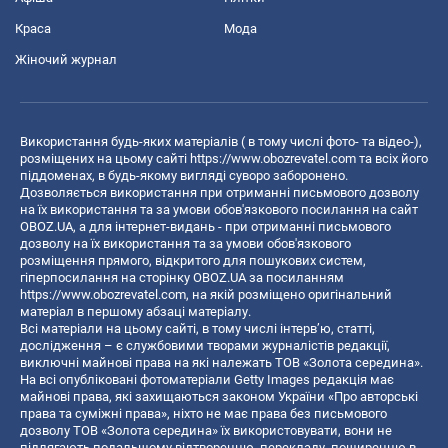
Краса
Мода
Жіночий журнал
Використання будь-яких матеріалів ( в тому числі фото- та відео-),
розміщених на цьому сайті
https://www.obozrevatel.com
та всіх його
піддоменах, в будь-якому вигляді суворо заборонено.
Дозволяється використання при отриманні письмового дозволу
на їх використання та за умови обов'язкового посилання на сайт
OBOZ.UA, а для інтернет-видань - при отриманні письмового
дозволу на їх використання та за умови обов'язкового
розміщення прямого, відкритого для пошукових систем,
гіперпосилання на сторінку OBOZ.UA за посиланням
https://www.obozrevatel.com
, на якій розміщено оригінальний
матеріал в першому абзаці матеріалу.
Всі матеріали на цьому сайті, в тому числі інтерв’ю, статті,
дослідження – є службовими творами журналістів редакції,
виключні майнові права на які належать ТОВ «Золота середина».
На всі опубліковані фотоматеріали Getty Images редакція має
майнові права, які захищаються законом України «Про авторські
права та суміжні права», ніхто не має права без письмового
дозволу ТОВ «Золота середина» їх використовувати, вони не
підлягають подальшому відтворенню, перекладу, поширенню в