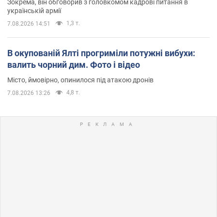
Зокрема, він обговорив з головкомом кадрові питання в
українській армії
1,3 т.
7.08.2026 14:51
В окупованій Ялті прогриміли потужні вибухи:
валить чорний дим. Фото і відео
Місто, ймовірно, опинилося під атакою дронів
4,8 т.
7.08.2026 13:26