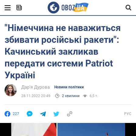
"Німеччина не наважиться
збивати російські ракети":
Качинський закликав
передати системи Patriot
Україні
Дар'я Дурова
Новини політики
28.11.2022 20:49
2 хвилини
6,5 т.
227
РУС