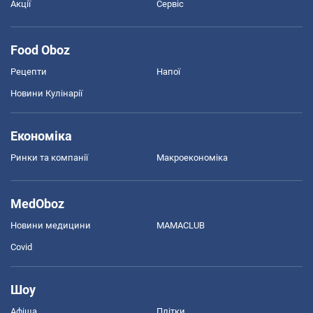
Акції
Сервіс
Food Oboz
Рецепти
Напої
Новини Кулінарії
Економіка
Ринки та компанії
Макроекономіка
MedOboz
Новини медицини
MAMACLUB
Covid
Шоу
Афіша
Плітки