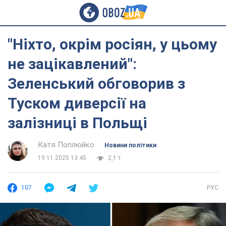
"Ніхто, окрім росіян, у цьому
не зацікавлений":
Зеленський обговорив з
Туском диверсії на
залізниці в Польщі
Катя Поплюйко
Новини політики
19.11.2025 13:45
2,1 т.
107
РУС