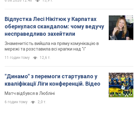
6.08.2026 12:46
15,9 т.
Відпустка Лесі Нікітюк у Карпатах
обернулася скандалом: чому ведучу
несправедливо захейтили
Знаменитість вийшла на пряму комунікацію в
мережі та розставила всі крапки над "і"
11 годин тому
12,6 т.
"Динамо" з перемоги стартувало у
кваліфікації Ліги конференцій. Відео
Матч відбувся в Любліні
6 годин тому
2,0 т.