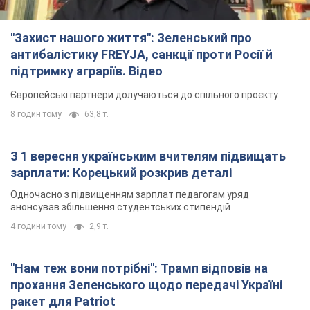
"Захист нашого життя": Зеленський про
антибалістику FREYJA, санкції проти Росії й
підтримку аграріїв. Відео
Європейські партнери долучаються до спільного проєкту
8 годин тому
63,8 т.
З 1 вересня українським вчителям підвищать
зарплати: Корецький розкрив деталі
Одночасно з підвищенням зарплат педагогам уряд
анонсував збільшення студентських стипендій
4 години тому
2,9 т.
"Нам теж вони потрібні": Трамп відповів на
прохання Зеленського щодо передачі Україні
ракет для Patriot