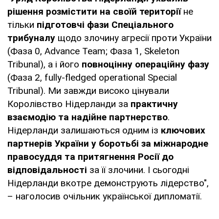
рішення розмістити на своїй території
не
тільки
підготовчі фази Спеціального
трибуналу
щодо злочину агресії проти України
(Фаза 0, Advance Team; Фаза 1, Skeleton
Tribunal), а і його
повноцінну операційну фазу
(Фаза 2, fully-fledged operational Special
Tribunal). Ми завжди високо цінували
Королівство Нідерланди за
практичну
взаємодію та надійне партнерство
.
Нідерланди залишаються одним із
ключових
партнерів України у боротьбі за міжнародне
правосуддя та притягнення Росії до
відповідальності
за її злочини. І сьогодні
Нідерланди вкотре демонструють лідерство",
– наголосив очільник української дипломатії.