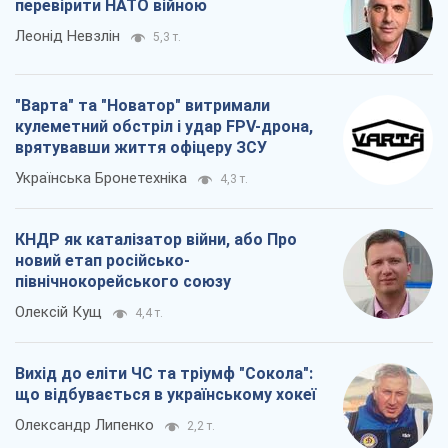
перевірити НАТО війною
Леонід Невзлін
5,3 т.
"Варта" та "Новатор" витримали
кулеметний обстріл і удар FPV-дрона,
врятувавши життя офіцеру ЗСУ
Українська Бронетехніка
4,3 т.
КНДР як каталізатор війни, або Про
новий етап російсько-
північнокорейського союзу
Олексій Кущ
4,4 т.
Вихід до еліти ЧС та тріумф "Сокола":
що відбувається в українському хокеї
Олександр Липенко
2,2 т.