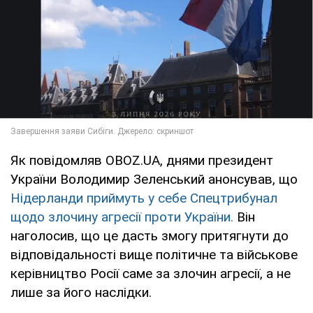
Як повідомляв OBOZ.UA, днями президент
України Володимир Зеленський анонсував, що
Нідерланди приймуть у себе Спецтрибунал
щодо злочину агресії проти України.
Він
наголосив, що це дасть змогу притягнути до
відповідальності вище політичне та військове
керівництво Росії саме за злочин агресії, а не
лише за його наслідки.