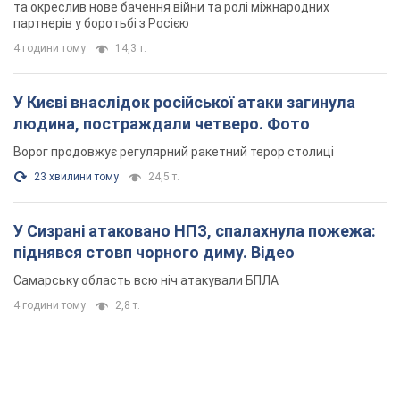
та окреслив нове бачення війни та ролі міжнародних
партнерів у боротьбі з Росією
4 години тому
14,3 т.
У Києві внаслідок російської атаки загинула
людина, постраждали четверо. Фото
Ворог продовжує регулярний ракетний терор столиці
23 хвилини тому
24,5 т.
У Сизрані атаковано НПЗ, спалахнула пожежа:
піднявся стовп чорного диму. Відео
Самарську область всю ніч атакували БПЛА
4 години тому
2,8 т.