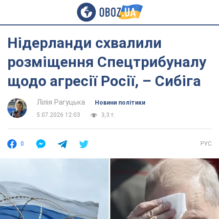
Нідерланди схвалили
розміщення Спецтрибуналу
щодо агресії Росії, – Сибіга
Лілія Рагуцька
Новини політики
5.07.2026 12:03
3,3 т.
0
РУС