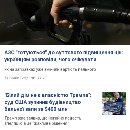
АЗС "готуються" до суттєвого підвищення цін:
українцям розповіли, чого очікувати
Як на заправках уже змінили вартість пального
12 годин тому
23,6 т.
"Білий дім не є власністю Трампа":
суд США зупинив будівництво
бальної зали за $400 млн
Трамп вже заявив, що негайно подасть
апеляцію а це "жахливе рішення"