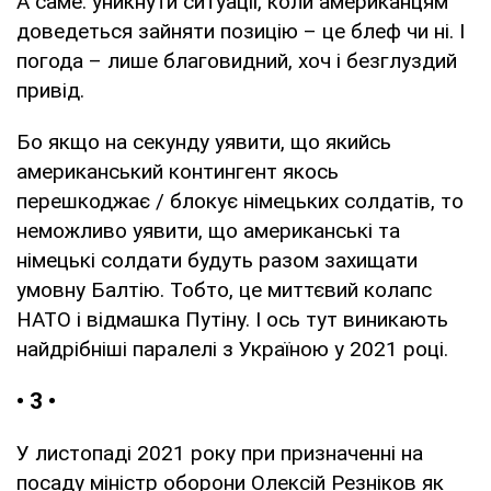
А саме: уникнути ситуації, коли американцям
доведеться зайняти позицію – це блеф чи ні. І
погода – лише благовидний, хоч і безглуздий
привід.
Бо якщо на секунду уявити, що якийсь
американський контингент якось
перешкоджає / блокує німецьких солдатів, то
неможливо уявити, що американські та
німецькі солдати будуть разом захищати
умовну Балтію. Тобто, це миттєвий колапс
НАТО і відмашка Путіну. І ось тут виникають
найдрібніші паралелі з Україною у 2021 році.
• 3 •
У листопаді 2021 року при призначенні на
посаду міністр оборони Олексій Резніков як