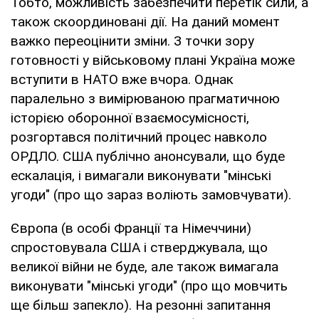
Тобто, можливість забезпечити перетік сили, а
також скоординовані дії. На даний момент
важко переоцінити зміни. З точки зору
готовності у військовому плані Україна може
вступити в НАТО вже вчора. Однак
паралельно з вимірюваною прагматичною
історією оборонної взаємосумісності,
розгортався політичний процес навколо
ОРДЛО. США публічно анонсували, що буде
ескалація, і вимагали виконувати "мінські
угоди" (про що зараз воліють замовчувати).
Європа (в особі Франції та Німеччини)
спростовувала США і стверджувала, що
великої війни не буде, але також вимагала
виконувати "мінські угоди" (про що мовчить
ще більш запекло). На резонні запитання