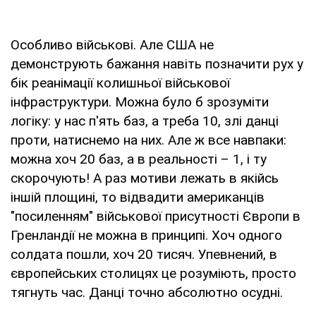
Особливо військові. Але США не
демонструють бажання навіть позначити рух у
бік реанімації колишньої військової
інфраструктури. Можна було б зрозуміти
логіку: у нас п'ять баз, а треба 10, злі данці
проти, натиснемо на них. Але ж все навпаки:
можна хоч 20 баз, а в реальності – 1, і ту
скорочують! А раз мотиви лежать в якійсь
іншій площині, то відвадити американців
"посиленням" військової присутності Європи в
Гренландії не можна в принципі. Хоч одного
солдата пошли, хоч 20 тисяч. Упевнений, в
європейських столицях це розуміють, просто
тягнуть час. Данці точно абсолютно осудні.