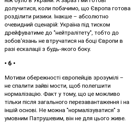
ніж було в України. А зараз і ми готові
долучитися, коли побачимо, що Європа готова
розділити ризики. Інакше – абсолютно
очевидний сценарій: Україна під тиском
дрейфуватиме до "нейтралітету", тобто до
зобов'язань не втручатися на боці Європи в
разі ескалації з будь-якого боку.
• 6 •
Мотиви обережності європейців зрозумілі –
не спалити зайві мости, щоб полегшити
нормалізацію. Факт у тому, що це можливо
тільки після загального перезавантаження і на
іншій основі. Не можна "нормалізуватися" з
умовним Патрушевим, він не для цього живе.