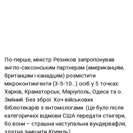
По-перше, міністр Резніков запропонував
англо-саксонським партнерам (американцям,
британцям і канадцям) розмістити
мікроконтингенти (3-5-10...) осіб у 5 точках:
Харків, Краматорськ, Маріуполь, Одеса та о.
Зміїний. Без зброї. Хоч військових
бібліотекарів з ентомологами. (Це було після
категоричної відмови США передати стінгери,
бо вони – страшна наступальна вундервафля,
здатна знищити Кремль).