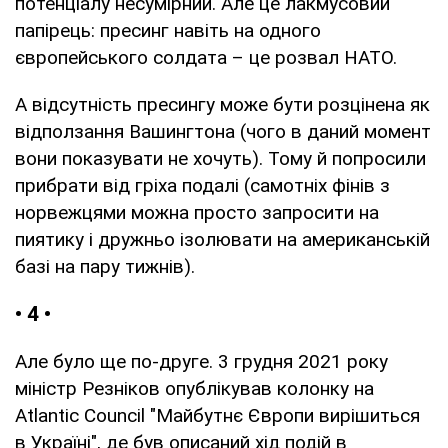
потенціалу несумірний. Але це лакмусовий
папірець: пресинг навіть на одного
європейського солдата – це розвал НАТО.
А відсутність пресингу може бути розцінена як
відползання Вашингтона (чого в даний момент
вони показувати не хочуть). Тому й попросили
прибрати від гріха подалі (самотніх фінів з
норвежцями можна просто запросити на
пиятику і дружньо ізолювати на американській
базі на пару тижнів).
• 4 •
Але було ще по-друге. 3 грудня 2021 року
міністр Резніков опублікував колонку на
Atlantic Council "Майбутнє Європи вирішиться
в Україні", де був описаний хід подій в