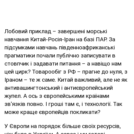
Лобовий приклад – завершені морські
навчання Китай-Росія-Іран на базі ПАР. За
підсумками навчань південноафриканські
прагматики почали публічно записувати в
стовпчик і задавати питання – а навіщо нам
цей цирк? Товарообіг з РФ – прагне до нуля, з
Іраном – те ж саме. Китай важливий, але не як
антивашингтонський і антиєвропейський
жупел. А ось з європейськими країнами
зв'язків повно. І гроші там є, і технології. Так
може краще європейців покликати?
У Європи на порядок більше своїх ресурсів,