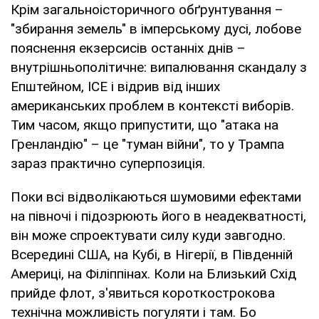
Крім загальноісторичного обґрунтування –
"збирання земель" в імперському дусі, лобове
пояснення екзерсисів останніх днів –
внутрішньополітичне: випалювання скандалу з
Епштейном, ICE і відрив від інших
американських проблем в контексті виборів.
Тим часом, якщо припустити, що "атака на
Гренландію" – це "туман війни", то у Трампа
зараз практично суперпозиція.
Поки всі відволікаються шумовими ефектами
на півночі і підозрюють його в неадекватності,
він може спроектувати силу куди завгодно.
Всередині США, на Кубі, в Нігерії, в Південній
Америці, на Філіппінах. Коли на Близький Схід
прийде флот, з'явиться короткострокова
технічна можливість погуляти і там. Бо