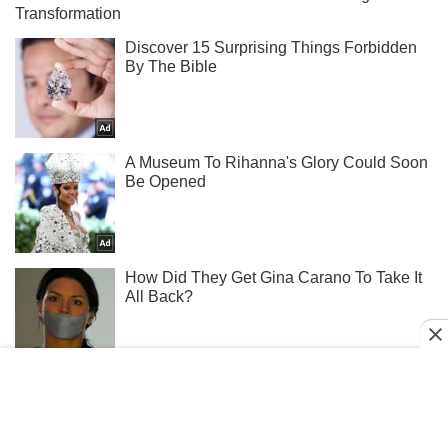
Тисни! Підписуйся! Читай тільки найкраще!
Підписатись
Підписатись