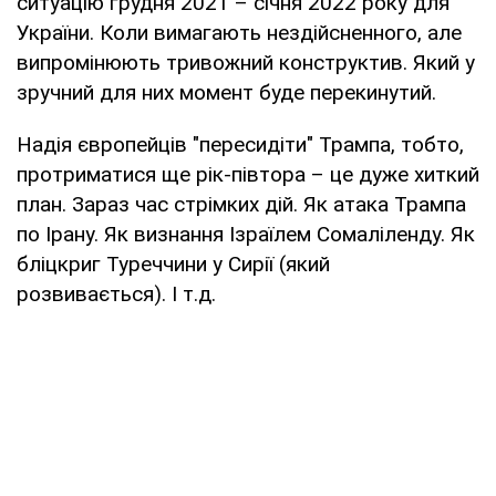
ситуацію грудня 2021 – січня 2022 року для
України. Коли вимагають нездійсненного, але
випромінюють тривожний конструктив. Який у
зручний для них момент буде перекинутий.
Надія європейців "пересидіти" Трампа, тобто,
протриматися ще рік-півтора – це дуже хиткий
план. Зараз час стрімких дій. Як атака Трампа
по Ірану. Як визнання Ізраїлем Сомаліленду. Як
бліцкриг Туреччини у Сирії (який
розвивається). І т.д.