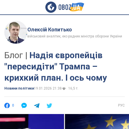
Олексій Копитько
військовий аналітик, екс-радник міністра оборони України
Блог |
Надія європейців
"пересидіти" Трампа –
крихкий план. І ось чому
Новини політики
19.01.2026 21:38
16,5 т.
0
РУС